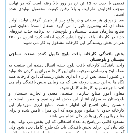
قدیمی با جدید به ۱۵ تن نخ در روز بالا رفته است که در نهایت
موجب افزایش ظرفیت و بالا رفتن کیفیت محصول تولیدی شده
است.
بعد از رونق هر صنعتی و در واقع پس از جهش گرفتن تولید، اولین
نقطه ای که بیشترین تاثیر را می گیرد اشتغال است؛ معاون امور
صنایع سازمان صمت سیستان و بلوچستان به برنامه جذب نیروهای
جدید در کارخانه بافت بلوچ اشاره کردو اضافه کرد: افزون بر ۲۵۰
نفر در بخش ریسندگی این کارخانه مشغول به کار می شوند.
بخش بافندگی کارخانه بافت بلوچ تکمیل کننده صنعت نساجی
سیستان و بلوچستان
واحد بافندگی کارخانه بافت بلوچ حلقه اتصال دهنده این صنعت به
نقطه اوج و رساندن ظرفیت های این کارخانه برای پر کردن خلا تولید
در کشور است. پس از راه اندازی بخش ریسندگی این کارخانه همه
نگاه ها به این سمت دوخته شد که چه زمانی بخش بافندگی راه می
افتد تا چرخه تولید کارخانه کامل شود،
معاون امور صنایع سازمان صنعت، معدن و تجارت سیستان و
بلوچستان به میزان اعتبار این بخش اشاره نمود و ضمن نامشخص
دانستن زمان افتتاح آن اظهار داشت: منابع ارزی موردنیاز این
کارخانه حدودا ۹ میلیون یورو بوده که این میزان تامین شده و برای
منابع ریالی پیگیری ها در حال انجام می باشد.
مسعود قائنی در پاسخ به تعداد اشتغالی که این بخش می تواند ایجاد
کند بیان کرد: برای بخش بافندگی باید یک طرح کامل دیده شود ولی
آن چه مشخص است این که بخش مورد نظر اساسا اشتغال بالایی