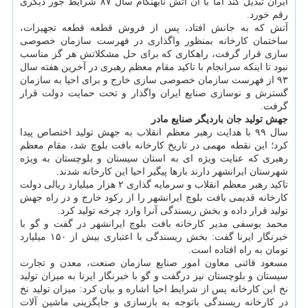
ایران تبدیل کند اما با آن آتش نابهنگام سال ۸۷ شرایط جور دیگری
رقم خورد.
آتش که به جانش افتاد، پس از فروش قطعه قطعه تجهیزات،
ساختمان کارخانه بمنظور واگذاری در فهرست سازمان خصوصی
سازی قرار گرفت، راهکاری که برای حل مشکلاتش هر گز مناسب
نبود تا اینکه سرانجام با تاکید مقام معظم رهبری در آخرین هفته سال
۹۳ از فهرست سازمان خصوصی سازی خارج و برای احیا به سازمان
گسترش و نوسازی صنایع ایران واگذار و تحت حمایت دولت قرار
گرفت.
جهش تولید جان باردیگر صنایع مادر
سال ۹۹ با هدایت رهبر معظم انقلاب به جهش تولید اختصاص پیدا
کرد؛ این نقطه مهمی در تاریخ کارخانه بافت بلوچ شد، مقام معظم
رهبری که عنایت ویژه ای به استان سیستان و بلوچستان به ویژه
شهرستان ایرانشهر دارند بارها پیگیر احیا این کارخانه شدند.
تاکید رهبر معظم انقلاب و سرمایه گذاری ۲ هزار میلیارد ریالی دولت
کارخانه قدیمی بافت بلوچ ایرانشهر را از رکود خارج و در راه جهش
تولید قرار داده و بخش ریسندگی آنرا وارد چرخه تولید کرد.
محمد یوسفی مدیر کارخانه بافت بلوچ ایرانشهر در گفت و گو با
خبرنگار ایرنا گفت: بخش ریسندگی با اعتباری بیش از ۱۵۰ میلیارد
تومان به راه افتاده است.
مسعود قائنی معاون امور صنایع سازمان صنعت، معدن و تجارت
سیستان و بلوچستان نیز درگفت و گو با خبرنگار ایرنا به میزان تولید
نخ این کارخانه پس از شرایط احیا اشاره و بیان کرد: میزان تولید نخ
در کارخانه ریسندگی باتوجه به بازسازی و جایگزینی ماشین آلات