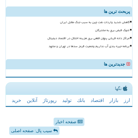
پربحث ترین ها
کاهش شدید واردات نفت چین به سبب جنگ مقابل ایران
شوک قبض برق به مشترکان
مراکز داده قربانی پنهان قطعی برق هزینه اختلال در اقتصاد دیجیتال
برنامه جیره بندی آب نداریم وضعیت قرمز سدها در تهران و مشهد
جدیدترین ها
تگها
ارز
بازار
اقتصاد
بانك
تولید
رپورتاژ
آنلاین
خرید
صفحه اخبار
سیب پال: صفحه اصلی