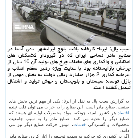
سیب پال: ایرنا- كارخانه بافت بلوچ ایرانشهر، نامی آشنا در
صنایع مادر نساجی ایران كه در گیرودار كشمكش های
امكاناتی و واگذاری های مختلف چرخ های تولید آن 10 سال از
چرخش بازایستاده بود با عنایت ویژه رهبر معظم انقلاب و
سرمایه گذاری 2 هزار میلیارد ریالی دولت به بخش مهمی از
پازل توسعه سیستان و بلوچستان و جهش تولید و اشتغال
تبدیل گشته است.
به گزارش سیب پال به نقل از ایرنا؛ یکی از مهم ترین بخش های
صنعت، صنایع مادر است. این صنایع را به جرات می توان قلب تپنده
اقتصاد
هر کشور نامید، چونکه، مولد محصولات اولیه ای هستند که
صنایع دیگر را تغذیه می کنند. صنایع مادر را به سبب جامعیت
محصولات و گستردگی
خدمات
، موتور حرکت صنایع دیگر نیز می
دانند.
اگر در کشوری که حرکت به سمت توسعه را آغاز کرده، صنایع مادر