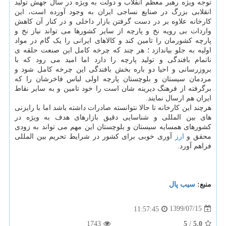
توجه ویژه رهبر معظم انقلاب و دولت به ویژه در سال جهش تولید
انقلابی بزرگ در صنایع نساجی ایران به وجود آورده است، این
کارخانه علاوه بر در دست گرفتن بازار داخلی و در کنار آن کاهش
واردات بی رویه نخ و پارچه از سایر کشورها می تواند نیاز نخ و
پارچه کشورمان را تامین کند و کالاهای ایرانی را یک گام در مواد
اولیه به جلو بیاندازد ؛ هر چند که چرخه کامل این صنعت حلقه ی
ناتمام بافندگی و تولید پارچه را دارد اما امید می رود که با
بروزرسانی و احیا دو باره بخش بافندگی این چرخه کامل شود و
مردمان سیستان و بلوچستان پارچه اولی لباس فاخرشان را که
برگرفته از فرهنگ دیرینه شان است را خود تامین و به سایر نقاط
ایران هم ارسال نمایند.
هرچند این کارخانه تا حالا نتوانسته صادرات داشته باشد اما با رایزنی
های بین المللی و شناسایی دقیق بازارهای هدف به ویژه در
کشورهای همسایه سیستان و بلوچستان این مهم می تواند به زودی
محقق و
ارز
آوری خوبی برای کشور در شرایط تحریم بین المللی
فراهم آورد.
منبع:
سیب پال
1399/07/15
11:57:45
1743
5
/
5.0