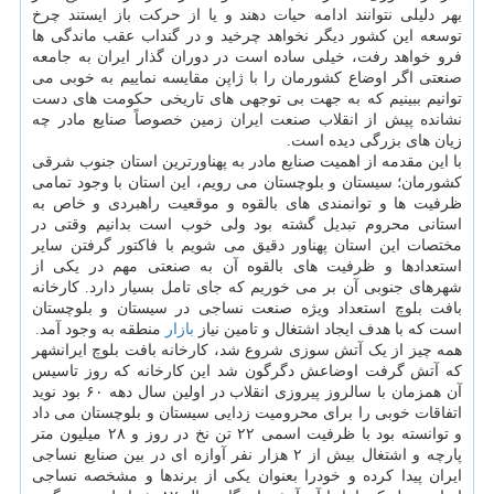
بهر دلیلی نتوانند ادامه حیات دهند و یا از حرکت باز ایستند چرخ
توسعه این کشور دیگر نخواهد چرخید و در گنداب عقب ماندگی ها
فرو خواهد رفت، خیلی ساده است در دوران گذار ایران به جامعه
صنعتی اگر اوضاع کشورمان را با ژاپن مقایسه نماییم به خوبی می
توانیم ببینیم که به جهت بی توجهی های تاریخی حکومت های دست
نشانده پیش از انقلاب صنعت ایران زمین خصوصاً صنایع مادر چه
زیان های بزرگی دیده است.
با این مقدمه از اهمیت صنایع مادر به پهناورترین استان جنوب شرقی
کشورمان؛ سیستان و بلوچستان می رویم، این استان با وجود تمامی
ظرفیت ها و توانمندی های بالقوه و موقعیت راهبردی و خاص به
استانی محروم تبدیل گشته بود ولی خوب است بدانیم وقتی در
مختصات این استان پهناور دقیق می شویم با فاکتور گرفتن سایر
استعدادها و ظرفیت های بالقوه آن به صنعتی مهم در یکی از
شهرهای جنوبی آن بر می خوریم که جای تامل بسیار دارد. کارخانه
بافت بلوچ استعداد ویژه صنعت نساجی در سیستان و بلوچستان
است که با هدف ایجاد اشتغال و تامین نیاز
بازار
منطقه به وجود آمد.
همه چیز از یک آتش سوزی شروع شد، کارخانه بافت بلوچ ایرانشهر
که آتش گرفت اوضاعش دگرگون شد این کارخانه که روز تاسیس
آن همزمان با سالروز پیروزی انقلاب در اولین سال دهه ۶۰ بود نوید
اتفاقات خوبی را برای محرومیت زدایی سیستان و بلوچستان می داد
و توانسته بود با ظرفیت اسمی ۲۲ تن نخ در روز و ۲۸ میلیون متر
پارچه و اشتغال بیش از ۲ هزار نفر آوازه ای در بین صنایع نساجی
ایران پیدا کرده و خودرا بعنوان یکی از برندها و مشخصه نساجی