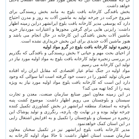
خواهد داشت.
بخش بافندگی کارخانه بافت بلوچ به مانند بخش ریسندگی برای
شروع حرکت در چرخه تولید به ماشین آلات به روز و مدرن احتیاج
دارد که یوسفی مدیر کارخانه بافت بلوچ ایرانشهر دراین زمینه اظهار
داشت: رایزنی هایی برای گرفتن مجوزها و اعتبارات موردنیاز خرید
ماشین آلات بخش بافندگی این کارخانه در حال انجام می باشد و
هنوز ماشین آلات جدیدی برای این بخش خریداری نشده است.
زنجیره تولید کارخانه بافت بلوچ در گرو مواد اولیه
از احیای بحث مهم و حیاتی ۲ بخش ریسندگی و بافندگی که بگذریم
در بررسی زنجیره تولید کارخانه بافت بلوچ به مواد اولیه مورد نیاز در
تولید این کارخانه می رسیم.
مواد اولیه در جنگ تمام عیار اقتصادی که مقابل ایران راه افتاده
ضربان تولید کشور را در دست خود گرفته است اما سوالی که وجود
دارد این است که کارخانه بافت بلوچ مواد اولیه مورد نیاز به ویژه
پنبه را از کجا تهیه می کند؟
در این زمینه معاون امور صنایع سازمان صنعت، معدن و تجارت
سیستان و بلوچستان می رویم اظهار داشت: موضوع کشت پنبه
باتوجه به استعداد منطقه ایرانشهر در بخش کشاورزی تکمیل کننده
چرخه تولید بوده و در نهایت نخ، پارچه، رنگرزی و تولید پوشاک این
زنجیره در سیستان و بلوچستان را تکمیل و به افزایش اشتغال زایی
در این استان کمک خواهدنمود.
مدیر کارخانه بافت بلوچ ایرانشهر نیز در تکمیل سخنان معاون
سازمان صمت استان اظهار داشت: تا حالا مواد اولیه کارخانه به