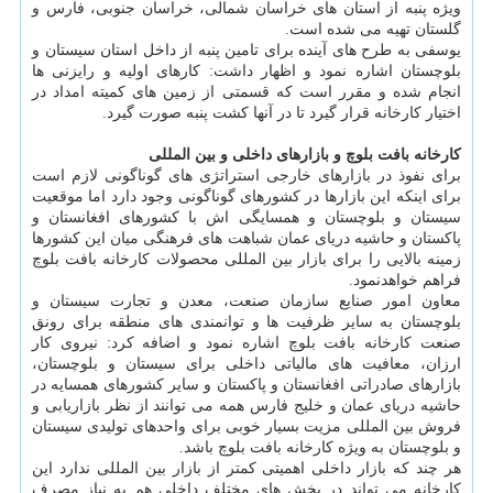
ویژه پنبه از استان های خراسان شمالی، خراسان جنوبی، فارس و
گلستان تهیه می شده است.
یوسفی به طرح های آینده برای تامین پنبه از داخل استان سیستان و
بلوچستان اشاره نمود و اظهار داشت: کارهای اولیه و رایزنی ها
انجام شده و مقرر است که قسمتی از زمین های کمیته امداد در
اختیار کارخانه قرار گیرد تا در آنها کشت پنبه صورت گیرد.
کارخانه بافت بلوچ و بازارهای داخلی و بین المللی
برای نفوذ در بازارهای خارجی استراتژی های گوناگونی لازم است
برای اینکه این بازارها در کشورهای گوناگونی وجود دارد اما موقعیت
سیستان و بلوچستان و همسایگی اش با کشورهای افغانستان و
پاکستان و حاشیه دریای عمان شباهت های فرهنگی میان این کشورها
زمینه بالایی را برای بازار بین المللی محصولات کارخانه بافت بلوچ
فراهم خواهدنمود.
معاون امور صنایع سازمان صنعت، معدن و تجارت سیستان و
بلوچستان به سایر ظرفیت ها و توانمندی های منطقه برای رونق
صنعت کارخانه بافت بلوچ اشاره نمود و اضافه کرد: نیروی کار
ارزان، معافیت های مالیاتی داخلی برای سیستان و بلوچستان،
بازارهای صادراتی افغانستان و پاکستان و سایر کشورهای همسایه در
حاشیه دریای عمان و خلیج فارس همه می توانند از نظر بازاریابی و
فروش بین المللی مزیت بسیار خوبی برای واحدهای تولیدی سیستان
و بلوچستان به ویژه کارخانه بافت بلوچ باشد.
هر چند که بازار داخلی اهمیتی کمتر از بازار بین المللی ندارد این
کارخانه می تواند در بخش های مختلف داخلی هم به نیاز مصرف