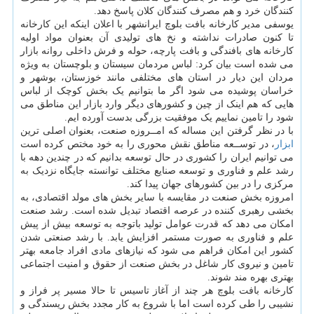
کنندگان خرد و هم مصرف کنندگان کلان پاسخ دهد.
یوسفی مدیر کارخانه بافت بلوچ ایرانشهر با اعلان اینکه این کارخانه
تا کنون صادرات نداشته و نخ های تولیدی آن بعنوان مواد اولیه
کارخانه های بافندگی و بافت پارچه، حوله و فرش داخلی روانه بازار
می شده است بیان کرد: لباس مردمان سیستان و بلوچستان به ویژه
مردان این دیار در استان های مختلفی مانند خوزستان، بوشهر و
خراسان پوشیده می شود اگر ما بتوانیم یک بخش کوچک از لباس
هایی که هم اینک از چین و کشورهای دیگر وارد بازار این مناطق می
شود را تامین نماییم یک موفقیت بزرگی بدست آورده ایم.
با در نظر گرفتن این مساله که امــروزه صنعت، بعنوان اصلی ترین
ابزار
، در توســعه مناطق نقش محوری را به خود مختص کرده است
می توانیم ایران را کشوری در حال توسعه بدانیم که در چندین دهه با
رشد علم و فناوری و توسعه صنایع مختلف توانسته جایگاه نزدیک به
مرکزی را در بین کشورهای جهان پیدا کند.
امروزه بخش صنعت در مقایسه با سایر بخش های مولد اقتصادی، به
بخشی رهبری کننده در عرصه اقتصاد تبدیل شده است. رشد صنعت
امکان می دهد که قدرت عوامل تولید باتوجه به توسعه بیش از پیش
علم و فناوری به صورت مستمر افزایش یابد. با رشد صنعتی شدن
کشور این امکان فراهم می شود که نیازهای مادی افراد جامعه بهتر
تامین و نیروی کار شاغل در بخش صنعت از حقوق و امنیت اجتماعی
بهتری بهره مند شوند.
کارخانه بافت بلوچ هر چند از آغاز تاسیس تا حالا مسیر پر فراز و
نشیبی را طی کرده است اما با شروع به کار مجدد بخش ریسندگی و