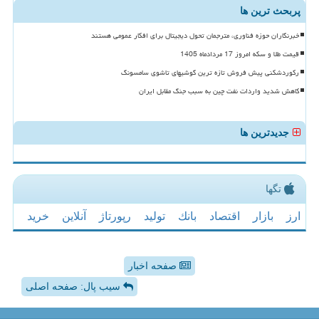
پربحث ترین ها
خبرنگاران حوزه فناوری، مترجمان تحول دیجیتال برای افکار عمومی هستند
قیمت طلا و سکه امروز 17 مردادماه 1405
رکوردشکنی پیش فروش تازه ترین گوشیهای تاشوی سامسونگ
کاهش شدید واردات نفت چین به سبب جنگ مقابل ایران
جدیدترین ها
تگها
ارز
بازار
اقتصاد
بانك
تولید
رپورتاژ
آنلاین
خرید
صفحه اخبار
سیب پال: صفحه اصلی