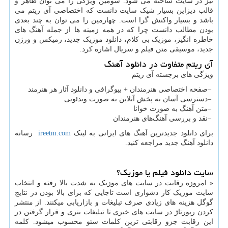
نیز در سایت ساخته می شود. سومین ویژگی را می توان ظاهر و
قالب دیزاین بسیار شیک سایت دانست که اختصاصی آی ریتم می
باشد و بسیار واکنش گرا است. چهارمین را می توان به چند بعدی
بودن مطالب دانست چرا که در همه زمینه ها از جمله آهنگ های
خاطره انگیز، موزیک بی کلام، دانلود موزیک جدید، رمیکس و ورژن
جدید، موسیقی متن فیلم و سریال اشاره کرد.
آی ریتم متفاوت در دانلود آهنگ
ویژگی های برجسته آی ریتم
–
صفحه اختصاصی هنرمندان + بیوگرافی و دانلود آثار هر هنرمند
–
دسترسی آسان به پخش آنلاین به صورت ویدئویی
–
متن آهنگ به صورت خوانا
–
نقد و بررسی آهنگ‌های هنرمندان
برای دانلود جدیدترین آهنگ های ایرانی به لینک
ireetm.com
رسانه
دانلود آهنگ جدید مراجعه کنید.
سایت دانلود فیلم یا موزیک؟
« امروزه رقابت در سایت های موزیک به شدت بالا رفته و انتخاب
سایت موزیک کار دشواری است تاجایی که برای بالا بودن در نتایج
گوگل هزینه های زیادی صرف تبلیغات و بازاریابی میکنند. از منتشر
کردن رپورتاژ در سایت های خبری تا تبلیغات بنری و قرار گرفتن در
این رقابت جزو رقابتی ترین کلمات سئو محسوب میشود. کلمه