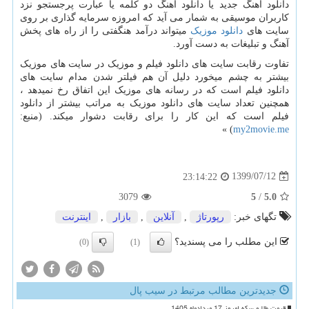
دانلود آهنگ جدید یا دانلود آهنگ دو کلمه یا عبارت پرجستجو نزد
کاربران موسیقی به شمار می آید که امروزه سرمایه گذاری بر روی
سایت های
دانلود موزیک
میتواند درآمد هنگفتی را از راه های پخش
آهنگ و تبلیغات به دست آورد.
تفاوت رقابت سایت های دانلود فیلم و موزیک در سایت های موزیک
بیشتر به چشم میخورد دلیل آن هم فیلتر شدن مدام سایت های
دانلود فیلم است که در رسانه های موزیک این اتفاق رخ نمیدهد ،
همچنین تعداد سایت های دانلود موزیک به مراتب بیشتر از دانلود
فیلم است که این کار را برای رقابت دشوار میکند. (منبع:
) »
my2movie.me
1399/07/12
23:14:22
3079
5
/
5.0
تگهای خبر:
رپورتاژ
,
آنلاین
,
بازار
,
اینترنت
این مطلب را می پسندید؟
(0)
(1)
جدیدترین مطالب مرتبط در سیب پال
قیمت طلا و سکه امروز 17 مردادماه 1405