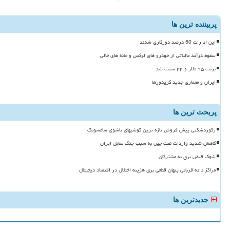
پربیننده ترین ها
این ادارات 50 درصد دورکاری شدند
سقوط درآمد مالیاتی از خودرو های لوکس و خانه های خالی
برنت ۹۵ دلار و ۴۴ سنت شد
ایران و معماری جدید کریدورها
پربحث ترین ها
رکوردشکنی پیش فروش تازه ترین گوشیهای تاشوی سامسونگ
کاهش شدید واردات نفت چین به سبب جنگ مقابل ایران
شوک قبض برق به مشترکان
مراکز داده قربانی پنهان قطعی برق هزینه اختلال در اقتصاد دیجیتال
جدیدترین ها