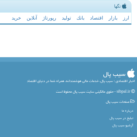
تگها
ارز
بازار
اقتصاد
بانك
تولید
رپورتاژ
آنلاین
خرید
سیب پال
اخبار اقتصادی ؛ سیب پال، خدمات مالی هوشمندانه، همراه شما در دنیای اقتصاد
sibpal.ir - حقوق مالکیتی سایت سیب پال محفوظ است
صفحات سیب پال
درباره ما
تبلیغ در سیب پال
آرشیو سیب پال