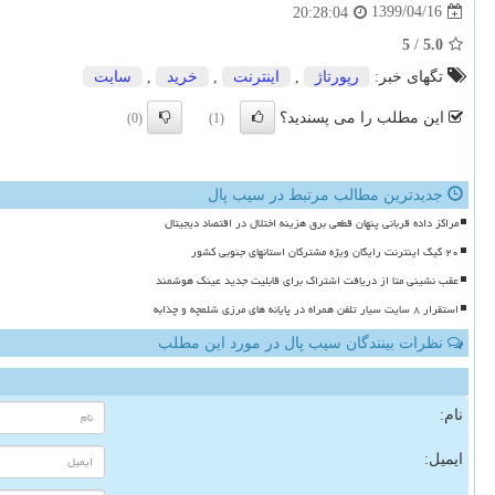
1399/04/16
20:28:04
5
/
5.0
تگهای خبر:
رپورتاژ
,
اینترنت
,
خرید
,
سایت
این مطلب را می پسندید؟
(0)
(1)
جدیدترین مطالب مرتبط در سیب پال
مراکز داده قربانی پنهان قطعی برق هزینه اختلال در اقتصاد دیجیتال
۲۰ گیگ اینترنت رایگان ویژه مشترکان استانهای جنوبی کشور
عقب نشینی متا از دریافت اشتراک برای قابلیت جدید عینک هوشمند
استقرار ۸ سایت سیار تلفن همراه در پایانه های مرزی شلمچه و چذابه
نظرات بینندگان سیب پال در مورد این مطلب
نام:
ایمیل: