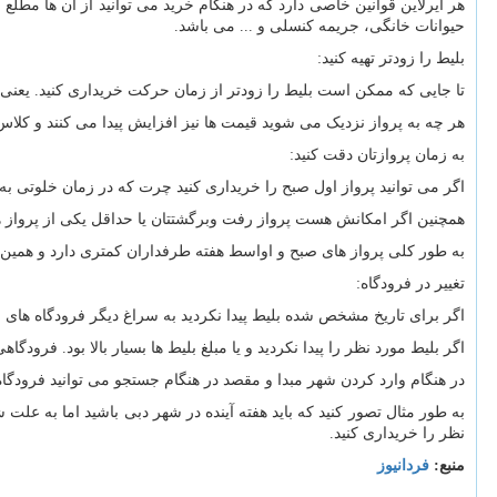
هر ایرلاین قوانین خاصی دارد که در هنگام خرید می توانید از آن ها مطلع
حیوانات خانگی، جریمه کنسلی و ... می باشد.
بلیط را زودتر تهیه کنید:
تا جایی که ممکن است بلیط را زودتر از زمان حرکت خریداری کنید. یعنی تا
هر چه به پرواز نزدیک می شوید قیمت ها نیز افزایش پیدا می کنند و کلاس 
به زمان پروازتان دقت کنید:
اگر می توانید پرواز اول صبح را خریداری کنید چرت که در زمان خلوتی به 
همچنین اگر امکانش هست پرواز رفت وبرگشتتان یا حداقل یکی از پرواز ها را
به طور کلی پرواز های صبح و اواسط هفته طرفداران کمتری دارد و همین 
تغییر در فرودگاه:
اگر برای تاریخ مشخص شده بلیط پیدا نکردید به سراغ دیگر فرودگاه های ش
اگر بلیط مورد نظر را پیدا نکردید و یا مبلغ بلیط ها بسیار بالا بود. فرودگاهی
در هنگام وارد کردن شهر مبدا و مقصد در هنگام جستجو می توانید فرودگاه
به طور مثال تصور کنید که باید هفته آینده در شهر دبی باشید اما به علت
نظر را خریداری کنید.
منبع:
فردانیوز