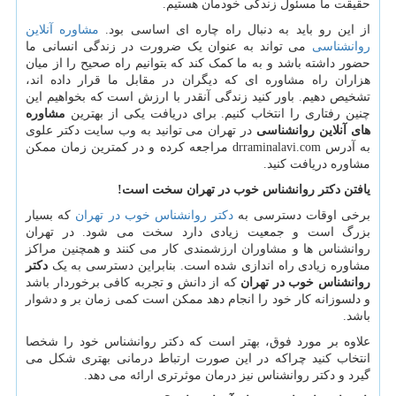
حقیقت ما مسئول زندگی خودمان هستیم.
از این رو باید به دنبال راه چاره ای اساسی بود.
مشاوره آنلاین
روانشناسی
می تواند به عنوان یک ضرورت در زندگی انسانی ما
حضور داشته باشد و به ما کمک کند که بتوانیم راه صحیح را از میان
هزاران راه مشاوره ای که دیگران در مقابل ما قرار داده اند،
تشخیص دهیم. باور کنید زندگی آنقدر با ارزش است که بخواهیم این
چنین رفتاری را انتخاب کنیم. برای دریافت یکی از بهترین
مشاوره
های آنلاین روانشناسی
در تهران می توانید به وب سایت دکتر علوی
به آدرس
drraminalavi.com
مراجعه کرده و در کمترین زمان ممکن
مشاوره دریافت کنید.
یافتن دکتر روانشناس خوب در تهران سخت است!
برخی اوقات دسترسی به
دکتر روا‌نشناس خوب در تهران
که بسیار
بزرگ است و جمعیت زیادی دارد سخت می شود. در تهران
روا‌نشناس ها و مشاوران ارزشمندی کار می کنند و همچنین مراکز
مشاوره زیادی راه اندازی شده است. بنابراین دسترسی به یک
دکتر
روانشناس خوب در تهران
که از دانش و تجربه کافی برخوردار باشد
و دلسوزانه کار خود را انجام دهد ممکن است کمی زمان بر و دشوار
باشد.
علاوه بر مورد فوق، بهتر است که دکتر روانشناس خود را شخصا
انتخاب کنید چراکه در این صورت ارتباط درمانی بهتری شکل می
گیرد و دکتر روانشناس نیز درمان موثرتری ارائه می دهد.