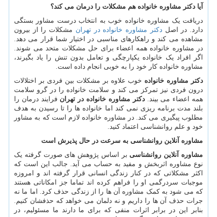
آیا دکتر مشاوره خانواده هم مشکلات را درمان می کند؟
دریافت یک مشاوره خانواده خوب به انتخاب درست مشاور بستگی
دارد. در اصل
دکتر مشاوره خانواده در تهران
مشکلات را از بیرون
مشاهده می کند و راهکارهای مناسبی در اختیار شما قرار می دهد.
در مشاوره خانواده همه اعضاء برای حل مشکلات متحد می شوند.
اگر افراد یک خانواده یکپارچگی و تعامل بدون تنش را یاد بگیرند،
مشاوره خانواده کار خود را به خوبی انجام داده است.
دکتر مشاوره خانواده
خوب علاوه بر مشکلات بین فردی بر اختلالات
درون فردی نیز تمرکز می کند و سلامت خانواده را در گرو سلامت
همه اعضاء می بیند.
دکتر مشاوره خانواده در تهران
فرایند درمان را
بلند مدت برنامه ریزی نمی کند اما خانواده ها را تا رسیدن به هدف
مطلوب پیگیری می کند. در مشاوره خانواده لازم است که به مشاور
خود و علم روانشناسی اعتماد کنید.
مشاوره آنلاین روانشناسی به سرعت در حال پذیرش است
مشاوره آنلاین روانشناسی
بر اساس پژوهش های صورت گرفته یک
نوع مشاوره اثربخش و مفید به حساب می آید. جالب این است که
اکثر مشکلاتی که در کنار زندگی انسانی قرار گرفته اند و امروزه
موجبات سردرگمی او را فراهم کرده اند تماما جز امکاناتی هستند
که می شود به کمک مشاوره آن ها را از زندگی حذف کرد. اما ما نه
جرات حذف آن ها را داریم و نه دلمان می خواهد که حذفشان کنیم.
بنابر این در برابر اثرات منفی که برای ما دارند ما مسئولیم، در