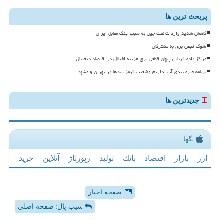
پربحث ترین ها
کاهش شدید واردات نفت چین به سبب جنگ مقابل ایران
شوک قبض برق به مشترکان
مراکز داده قربانی پنهان قطعی برق هزینه اختلال در اقتصاد دیجیتال
برنامه جیره بندی آب نداریم وضعیت قرمز سدها در تهران و مشهد
جدیدترین ها
تگها
ارز
بازار
اقتصاد
بانك
تولید
رپورتاژ
آنلاین
خرید
صفحه اخبار
سیب پال: صفحه اصلی