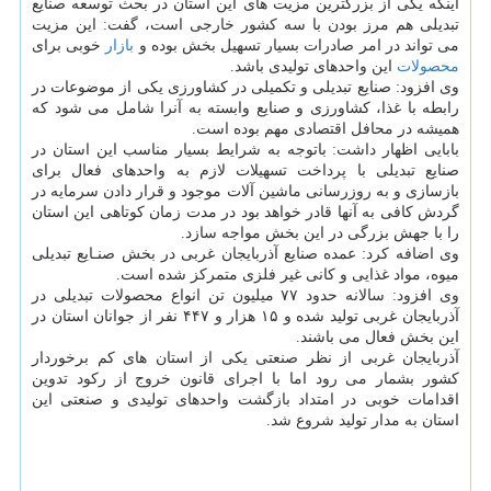
اینکه یکی از بزرگترین مزیت های این استان در بحث توسعه صنایع
تبدیلی هم مرز بودن با سه کشور خارجی است، گفت: این مزیت
می تواند در امر صادرات بسیار تسهیل بخش بوده و
بازار
خوبی برای
محصولات
این واحدهای تولیدی باشد.
وی افزود: صنایع تبدیلی و تکمیلی در کشاورزی یکی از موضوعات در
رابطه با غذا، کشاورزی و صنایع وابسته به آنرا شامل می شود که
همیشه در محافل اقتصادی مهم بوده است.
بابایی اظهار داشت: باتوجه به شرایط بسیار مناسب این استان در
صنایع تبدیلی با پرداخت تسهیلات لازم به واحدهای فعال برای
بازسازی و به روزرسانی ماشین آلات موجود و قرار دادن سرمایه در
گردش کافی به آنها قادر خواهد بود در مدت زمان کوتاهی این استان
را با جهش بزرگی در این بخش مواجه سازد.
وی اضافه کرد: عمده صنایع آذربایجان غربی در بخش صنـایع تبدیلی
میوه، مواد غذایی و کانی غیر فلزی متمرکز شده است.
وی افزود: سالانه حدود ۷۷ میلیون تن انواع محصولات تبدیلی در
آذربایجان غربی تولید شده و ۱۵ هزار و ۴۴۷ نفر از جوانان استان در
این بخش فعال می باشند.
آذربایجان غربی از نظر صنعتی یکی از استان های کم برخوردار
کشور بشمار می رود اما با اجرای قانون خروج از رکود تدوین
اقدامات خوبی در امتداد بازگشت واحدهای تولیدی و صنعتی این
استان به مدار تولید شروع شد.