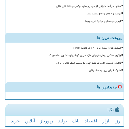
سقوط درآمد مالیاتی از خودرو های لوکس و خانه های خالی
برنت ۹۵ دلار و ۴۴ سنت شد
ایران و معماری جدید کریدورها
پربحث ترین ها
قیمت طلا و سکه امروز 17 مردادماه 1405
رکوردشکنی پیش فروش تازه ترین گوشیهای تاشوی سامسونگ
کاهش شدید واردات نفت چین به سبب جنگ مقابل ایران
شوک قبض برق به مشترکان
جدیدترین ها
تگها
ارز
بازار
اقتصاد
بانك
تولید
رپورتاژ
آنلاین
خرید