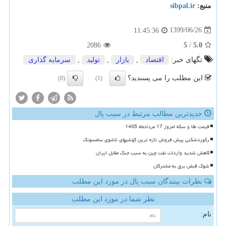
منبع:
sibpal.ir
1399/06/26
11:45:36
2086
5
/
5.0
تگهای خبر:
اقتصاد
,
بازار
,
تولید
,
سرمایه گذاری
این مطلب را می پسندید؟
(0)
(1)
جدیدترین مطالب مرتبط در سیب پال
قیمت طلا و سکه امروز 17 مردادماه 1405
رکوردشکنی پیش فروش تازه ترین گوشیهای تاشوی سامسونگ
کاهش شدید واردات نفت چین به سبب جنگ مقابل ایران
شوک قبض برق به مشترکان
نظرات بینندگان سیب پال در مورد این مطلب
نظر شما در مورد این مطلب
نام: