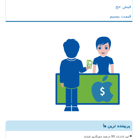
فیش حج
قیمت بیسیم
پربیننده ترین ها
این ادارات 50 درصد دورکاری شدند