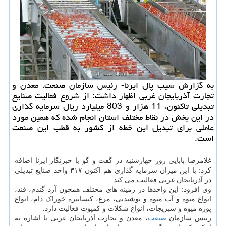
به گزارش سیب پال ایرنا- رئیس سازمان صنعت، معدن و
تجارت آذربایجان غربی اظهار داشت: از شروع فعالیت صنایع
تبدیلی تاكنون، 11 هزار و 803 میلیارد ریال سرمایه گذاری
در این بخش در نقاط مختلف استان انجام شده كه همین مورد
عاملی برای تبدیل این خطه از كشور به قطب این صنعت
است.
غلامرضا بابایی روز چهارشنبه در گفت و گو با خبرنگار ایرنا اضافه
کرد: با این میزان سرمایه گذاری هم اکنون ۳۱۷ واحد صنایع تبدیلی
در آذربایجان غربی فعالیت می کند.
وی افزود: این واحدها در زمینه های مختلف همچون آرد گندم، قند،
انواع میوه و آب میوه و نوشیدنی، مرغ، کنسانتره خوراک دام، انواع
پوره میوه و سبزیجات، انواع شکلات و کمپوت فعالیت دارد.
رییس سازمان
صنعت
، معدن و تجارت آذربایجان غربی با اشاره به