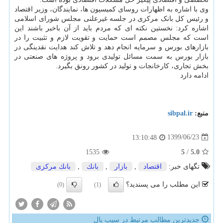
وی با اشاره به اظهارات روسای کمیسیون ها، نمایندگان، وزیر اقتصاد
و رئیس کل بانک مرکزی در جلسه غیرعلنی مجلس شورای اسلامی
اشاره کرد: نخستین نکته ای که مردم باید از آن باخبر باشند این
است که مجلس مصمم است حمایت و تقویت لازم و تثبیت را در
بازارهای بورس و سرمایه انجام دهد و تلاش کند هدایت نقدینگی در
بازار بورس به سمت مسائل تولیدی برود و پروژه های صنعتی در
بخش تجاری، کارخانجات و تولید در کشور رونق بگیرد.
ادامه دارد
منبع:
sibpal.ir
1399/06/23
13:10:48
1535
5
/
5.0
تگهای خبر:
اقتصاد
,
بازار
,
بانك
,
بانك مركزی
این مطلب را می پسندید؟
(0)
(1)
جدیدترین مطالب مرتبط در سیب پال