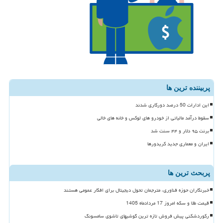
پربیننده ترین ها
این ادارات 50 درصد دورکاری شدند
سقوط درآمد مالیاتی از خودرو های لوکس و خانه های خالی
برنت ۹۵ دلار و ۴۴ سنت شد
ایران و معماری جدید کریدورها
پربحث ترین ها
خبرنگاران حوزه فناوری، مترجمان تحول دیجیتال برای افکار عمومی هستند
قیمت طلا و سکه امروز 17 مردادماه 1405
رکوردشکنی پیش فروش تازه ترین گوشیهای تاشوی سامسونگ