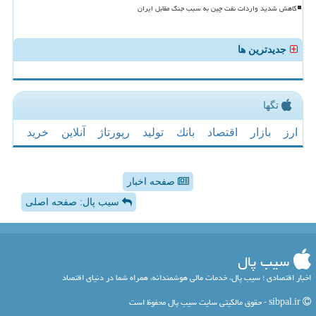
کاهش شدید واردات نفت چین به سبب جنگ مقابل ایران
جدیدترین ها
تگها
ارز
بازار
اقتصاد
بانك
تولید
رپورتاژ
آنلاین
خرید
صفحه اخبار
سیب پال: صفحه اصلی
سیب پال
اخبار اقتصادی ؛ سیب پال، خدمات مالی هوشمندانه، همراه شما در دنیای اقتصاد
sibpal.ir - حقوق مالکیتی سایت سیب پال محفوظ است