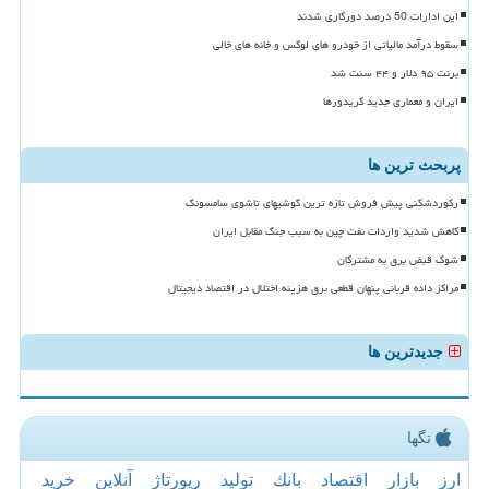
این ادارات 50 درصد دورکاری شدند
سقوط درآمد مالیاتی از خودرو های لوکس و خانه های خالی
برنت ۹۵ دلار و ۴۴ سنت شد
ایران و معماری جدید کریدورها
پربحث ترین ها
رکوردشکنی پیش فروش تازه ترین گوشیهای تاشوی سامسونگ
کاهش شدید واردات نفت چین به سبب جنگ مقابل ایران
شوک قبض برق به مشترکان
مراکز داده قربانی پنهان قطعی برق هزینه اختلال در اقتصاد دیجیتال
جدیدترین ها
تگها
ارز
بازار
اقتصاد
بانك
تولید
رپورتاژ
آنلاین
خرید