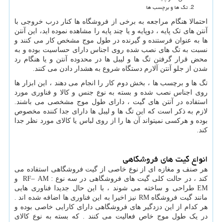
تگ ها و برچسب ها
احتمالا هنگام مراجعه به برخی از فروشگاه ها کنار درب خروجی با
آنتن های تک پایه ، دوپایه و یا چند پایه را مشاهده نموده اید، این آنتن
ها به عنوان فرستنده و گیرنده در طول موج مشخص کار می کنند و
نسبت به تگ های نصب شده روی اجناس دارای حساسیت بوده و به
محض قرار گرفتن تگ ها و لیبل ها در محدوده آنتن و یا هنگام رد
شدن از جلو آنتن آلارم دستگاه شروع به هشدار دادن می کنند.
تگ ها و برچسب ها ، بخش دوم کار را انجام می دهند ، این ابزار ها
روی اجناس نصب شده و بسته به نوع جنس و کالا و فناوری مورد
استفاده در آنتن های گیت ، دارای طول موج مشخصی می باشند.
لازم به ذکر است که این تگ ها و لیبل ها دارای جدا کننده مخصوص
بوده و هرکسی نمیتواند آن ها را از روی لباس یا کالای مورد نظر جدا
کند.
انواع گیت های فروشگاهی
هر صنف و مغازه ای از نوع خاصی از گیت فروشگاهی استفاده می
کند ، در حالت کلی گیت های فروشگاهی در سه نوع :
AM
–
RF
و
EM
طراحی و ساخته می شوند ، با این حال جدیدا فناوری هایی
مانند گیت فروشگاه
RM
نیز اخیرا به این فناوری ها اضافه شده اند .
هر کدام از این دزدگیر های فروشگاهی دارای کارایی خاصی بوده و
در یک طول موج خاص فعالیت می کنند . که بسته به نوع کالای