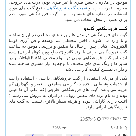
موجود در مغازه ، جنس فلزی یا غیر فلزی بودن درب های خروجی
مغازه ، قدرت خرید و
قیمت گیت فروشگاهی
، نوع گیت های مورد
استفاده در مغازه های همسایه ، و... گیت فروشگاهی مورد نظر
برای نصب در محل انتخاب می شود.
گیت فروشگاهی گاندو
گیت های فروشگاهی در مدل ها و برند های مختلفی در ایران ساخته
و یا وارد می شوند ، اخیرا محققان تیم توسعه و فن آوری کوشا
الکترونیک اکباتان پس از سال ها تحقیق و بررسی موفق به ساخت
گیت فروشگاهی ایرانی با برند گاندو (تمساح پوزه کوتاه ایرانی) شده
اند ، این گیت فروشگاهی بومی در انواع مختلف
RF-AM
و
AM
و در
سایز ها و رنگ بندی های مختلف با توجه به نیاز مشتری ساخته شده
و دارای تضمین کیفیت کار می باشد.
یکی از مزایای استفاده از گیت فروشگاهی داخلی ، استفاده راحت
از خدمات پشتیبانی , خدمات گارانتی مطمعن , تعمیر و نگهداری کم
هزینه می باشد. گیت های فروشگاهی خارجی (که اغلب آن ها چینی
بوده و به نام برند های معتبر اروپایی در ایران به فروش می رسند )
اغلب دارای گارانتی نبوده و هزینه بسیار بالاتری نسبت به گیت های
فروشگاهی ایرانی دارند.
1399/05/25
20:57:45
2268
5
/
5.0