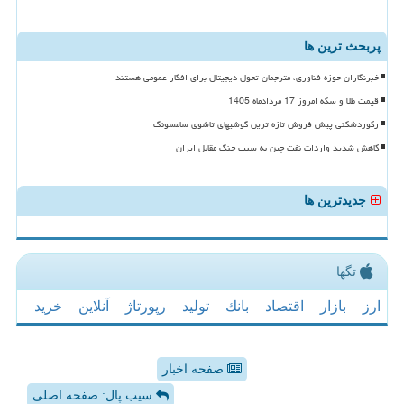
پربحث ترین ها
خبرنگاران حوزه فناوری، مترجمان تحول دیجیتال برای افکار عمومی هستند
قیمت طلا و سکه امروز 17 مردادماه 1405
رکوردشکنی پیش فروش تازه ترین گوشیهای تاشوی سامسونگ
کاهش شدید واردات نفت چین به سبب جنگ مقابل ایران
جدیدترین ها
تگها
ارز
بازار
اقتصاد
بانك
تولید
رپورتاژ
آنلاین
خرید
صفحه اخبار
سیب پال: صفحه اصلی