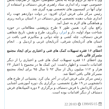
خصوصی جهت راه اندازی ستاد راهبری فرش دستباف و استفاده از
توان آنها در کمیسیون های تخصصی بهره گیری شد.
رئیس مرکز ملی فرش ایران افزود: در دولت دوازدهم جهت راه
اندازی شتاب دهنده تخصصی فرش دستباف در ۶ استان برنامه ریزی
و هماهنگی های لازم به عمل آمد.
رافع بیان کرد: همین طور ۷ طرح پژوهشی مطالعاتی در حوزه
شناخت مواد اولیه، دار و
ابزار
، رنگرزی، طرح و نقش، تاریخ شفاهی
فرش دستباف، چله کشی و چله دوانی و مکانیزم فنی بافت در
استان های آذربایجان شرقی، آذربایجان غربی و اردبیل و… انجام
شد.
اعطای ۱۶ فقره تسهیلات کمک های فنی و اعتباری برای ایجاد مجتمع
متمرکز قالی بافی
وی اعطای ۱۶ فقره تسهیلات کمک های فنی و اعتباری را از دیگر
اقدامات دانست و اظهار داشت: این کمک ها در مجموع با اعتبار ۲۴
هزار و ۱۱۲ میلیون ریال از سال ۹۲ تا سال ۹۵ برای ایجاد مجتمع
متمرکز قالی بافی اعطا شد.
رئیس مرکز ملی فرش ایران در آخر بیان کرد: پشتیبانی از طرح های
دانشجویی در ۱۹ طرح تخصصی، برگزاری یک دوره آموزشی آشنایی
دبیران کاردانش با فرش دستباف و برگزاری ۴ دوره المپیادهای فرش
دستباف از دیگر اقدامات بوده است.
1399/05/15
22:20:03