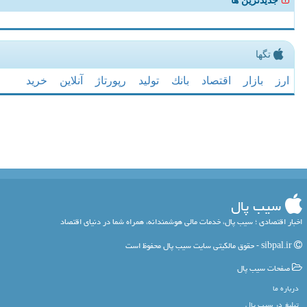
جدیدترین ها
تگها
ارز
بازار
اقتصاد
بانك
تولید
رپورتاژ
آنلاین
خرید
سیب پال
اخبار اقتصادی ؛ سیب پال، خدمات مالی هوشمندانه، همراه شما در دنیای اقتصاد
sibpal.ir - حقوق مالکیتی سایت سیب پال محفوظ است
صفحات سیب پال
درباره ما
تبلیغ در سیب پال