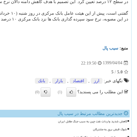
در سطح ۱۲ درصد تعیین کرد. این تصمیم با هدف کاهش دامنه دالان نرخ سود اتخاذ شده است و از روز شنبه ۷ تیرماه ۱۳۹۹ اجرا می شود.
گفتنی است، پیش از این هیئت عامل بانک مرکزی در روز شنبه (۱۰ خرداد)، برقراری دالان نرخ سود در بازار بین بانکی را تصویب کرده بود.
در این مصوبه، نرخ سود سپرده گذاری بانک ها نزد بانک مرکزی ۱۰ درصد و نرخ سود اعتبارگیری از بانک مرکزی ۲۲ درصد تعیین شده بود.
منبع:
سیب پال
1399/04/04
22:19:50
5
/
5.0
تگهای خبر:
ارز
,
اقتصاد
,
بازار
,
بانك
این مطلب را می پسندید؟
(0)
(1)
جدیدترین مطالب مرتبط در سیب پال
کاهش شدید واردات نفت چین به سبب جنگ مقابل ایران
شوک قبض برق به مشترکان