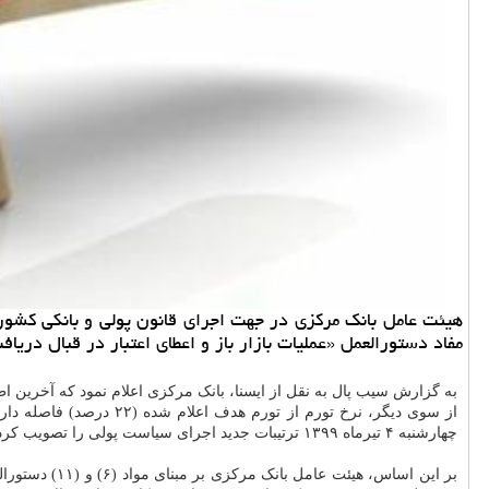
هیئت عامل بانك مركزی در جهت اجرای قانون پولی و بانكی كشو
مفاد دستورالعمل «عملیات بازار باز و اعطای اعتبار در قبال دریافت وث
به گزارش سیب پال به نقل از ایسنا، بانک مرکزی اعلام نمود که آخرین
از سوی دیگر، نرخ تورم
چهارشنبه ۴ تیرماه ۱۳۹۹ ترتیبات جدید اجرای سیاست پولی را تصویب کرد.
بر این اساس، هیئت عامل بانک مرکزی بر مبنای مواد (۶) و (۱۱) دستورالعمل «عملیات