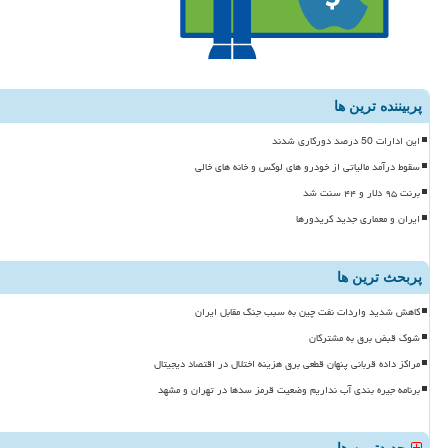
پربیننده ترین ها
این ادارات 50 درصد دورکاری شدند
سقوط درآمد مالیاتی از خودرو های لوکس و خانه های خالی
برنت ۹۵ دلار و ۴۴ سنت شد
ایران و معماری جدید کریدورها
پربحث ترین ها
کاهش شدید واردات نفت چین به سبب جنگ مقابل ایران
شوک قبض برق به مشترکان
مراکز داده قربانی پنهان قطعی برق هزینه اختلال در اقتصاد دیجیتال
برنامه جیره بندی آب نداریم وضعیت قرمز سدها در تهران و مشهد