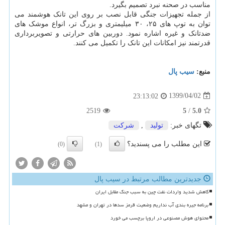
مناسب در صحنه نبرد تصمیم بگیرد.
از جمله تجهیزات جنگی قابل نصب بر روی این تانک هوشمند می
توان به توپ های ۲۵، ۳۰ میلیمتری و بزرگ تر، انواع موشک های
ضدتانک و غیره اشاره نمود. دوربین های حرارتی و تصویربرداری
قدرتمند نیز امکانات این تانک را تکمیل می کنند.
منبع:
سیب پال
1399/04/02
23:13:02
2519
5
/
5.0
تگهای خبر:
تولید
,
شركت
این مطلب را می پسندید؟
(0)
(1)
جدیدترین مطالب مرتبط در سیب پال
کاهش شدید واردات نفت چین به سبب جنگ مقابل ایران
برنامه جیره بندی آب نداریم وضعیت قرمز سدها در تهران و مشهد
محتوای هوش مصنوعی در اروپا برچسب می خورد