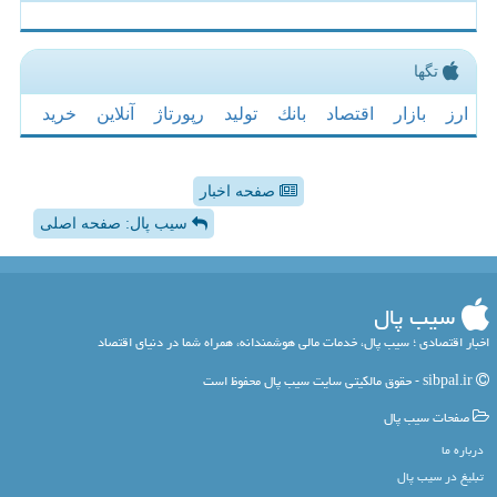
تگها
ارز
بازار
اقتصاد
بانك
تولید
رپورتاژ
آنلاین
خرید
صفحه اخبار
سیب پال: صفحه اصلی
سیب پال
اخبار اقتصادی ؛ سیب پال، خدمات مالی هوشمندانه، همراه شما در دنیای اقتصاد
sibpal.ir - حقوق مالکیتی سایت سیب پال محفوظ است
صفحات سیب پال
درباره ما
تبلیغ در سیب پال