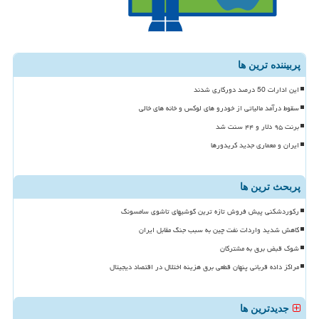
پربیننده ترین ها
این ادارات 50 درصد دورکاری شدند
سقوط درآمد مالیاتی از خودرو های لوکس و خانه های خالی
برنت ۹۵ دلار و ۴۴ سنت شد
ایران و معماری جدید کریدورها
پربحث ترین ها
رکوردشکنی پیش فروش تازه ترین گوشیهای تاشوی سامسونگ
کاهش شدید واردات نفت چین به سبب جنگ مقابل ایران
شوک قبض برق به مشترکان
مراکز داده قربانی پنهان قطعی برق هزینه اختلال در اقتصاد دیجیتال
جدیدترین ها