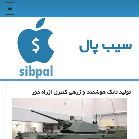
منو
سیب پال
تولید تانك هوشمند و زرهی كنترل ازراه دور