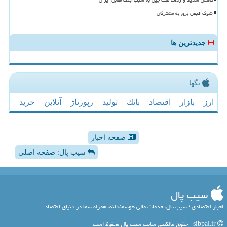
شوک قبض برق به مشترکان
جدیدترین ها
تگها
ارز
بازار
اقتصاد
بانك
تولید
رپورتاژ
آنلاین
خرید
صفحه اخبار
سیب پال: صفحه اصلی
سیب پال
اخبار اقتصادی ؛ سیب پال، خدمات مالی هوشمندانه، همراه شما در دنیای اقتصاد
sibpal.ir - حقوق مالکیتی سایت سیب پال محفوظ است