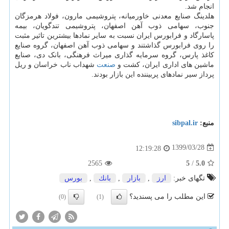
انجام شد.
هلدینگ صنایع معدنی خاورمیانه، پتروشیمی مارون، فولاد هرمزگان
جنوب، سهامی ذوب آهن اصفهان، پتروشیمی تندگویان، بیمه
پاسارگاد و فرابورس ایران نسبت به سایر نمادها بیشترین تاثیر مثبت
را روی فرابورس گذاشتند و سهامی ذوب آهن اصفهان، گروه صنایع
کاغذ پارس، گروه سرمایه گذاری میراث فرهنگی، بانک دی، صنایع
ماشین های اداری ایران، کشت و
صنعت
شهداب ناب خراسان و ریل
پرداز سیر نمادهای پربیننده این بازار بودند.
منبع:
sibpal.ir
1399/03/28
12:19:28
2565
5
/
5.0
تگهای خبر:
ارز
,
بازار
,
بانك
,
بورس
این مطلب را می پسندید؟
(0)
(1)