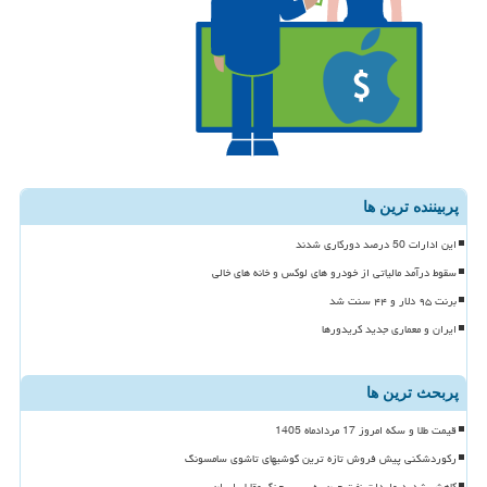
پربیننده ترین ها
این ادارات 50 درصد دورکاری شدند
سقوط درآمد مالیاتی از خودرو های لوکس و خانه های خالی
برنت ۹۵ دلار و ۴۴ سنت شد
ایران و معماری جدید کریدورها
پربحث ترین ها
قیمت طلا و سکه امروز 17 مردادماه 1405
رکوردشکنی پیش فروش تازه ترین گوشیهای تاشوی سامسونگ
کاهش شدید واردات نفت چین به سبب جنگ مقابل ایران