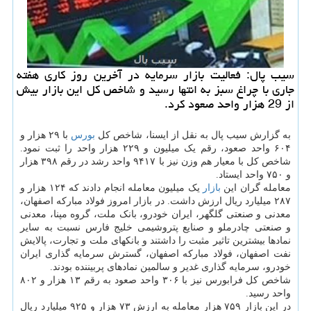
سیب پال: فعالیت بازار سرمایه در آخرین روز كاری هفته
جاری با چراغ سبز به انتها رسید و شاخص كل این بازار بیش
از 29 هزار واحد صعود كرد.
به گزارش سیب پال به نقل از ایسنا، شاخص کل
بورس
با ۲۹ هزار و
۶۰۴ واحد صعود، رقم یک میلیون و ۲۲۹ هزار واحد را ثبت نمود.
شاخص کل با معیار هم وزن نیز با ۹۴۱۷ واحد رشد در رقم ۳۹۸ هزار
و ۷۵۰ واحد ایستاد.
معامله گران این
بازار
یک میلیون معامله انجام دادند که ۱۲۴ هزار و
۲۸۷ میلیارد ریال ارزش داشت. در بازار امروز فولاد مبارکه اصفهان،
معدنی و صنعتی گلگهر، ایران خودرو، بانک ملت، گروه مپنا، معدنی
و صنعتی چادرملو و صنایع پتروشیمی خلیج فارس نسبت به سایر
نمادها بیشترین تاثیر مثبت را داشتند و بانکهای ملت و تجارت، پالایش
نفت اصفهان، فولاد مبارکه اصفهان، گسترش سرمایه گذاری ایران
خودرو، سرمایه گذاری غدیر و سالمین نمادهای پربیننده بودند.
شاخص کل فرابورس نیز با ۳۰۶ واحد صعود به رقم ۱۳ هزار و ۸۰۲
واحد رسید.
در این بازار ۷۵۹ هزار معامله به ارزش ۷۳ هزار و ۹۲۵ میلیارد ریال