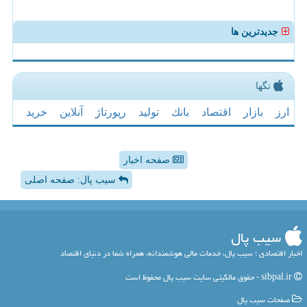
جدیدترین ها
تگها
ارز
بازار
اقتصاد
بانك
تولید
رپورتاژ
آنلاین
خرید
صفحه اخبار
سیب پال: صفحه اصلی
سیب پال
اخبار اقتصادی ؛ سیب پال، خدمات مالی هوشمندانه، همراه شما در دنیای اقتصاد
sibpal.ir - حقوق مالکیتی سایت سیب پال محفوظ است
صفحات سیب پال