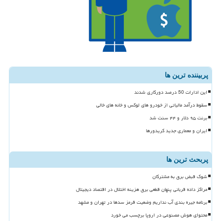
پربیننده ترین ها
این ادارات 50 درصد دورکاری شدند
سقوط درآمد مالیاتی از خودرو های لوکس و خانه های خالی
برنت ۹۵ دلار و ۴۴ سنت شد
ایران و معماری جدید کریدورها
پربحث ترین ها
شوک قبض برق به مشترکان
مراکز داده قربانی پنهان قطعی برق هزینه اختلال در اقتصاد دیجیتال
برنامه جیره بندی آب نداریم وضعیت قرمز سدها در تهران و مشهد
محتوای هوش مصنوعی در اروپا برچسب می خورد