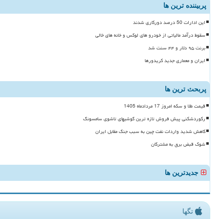
پربیننده ترین ها
این ادارات 50 درصد دورکاری شدند
سقوط درآمد مالیاتی از خودرو های لوکس و خانه های خالی
برنت ۹۵ دلار و ۴۴ سنت شد
ایران و معماری جدید کریدورها
پربحث ترین ها
قیمت طلا و سکه امروز 17 مردادماه 1405
رکوردشکنی پیش فروش تازه ترین گوشیهای تاشوی سامسونگ
کاهش شدید واردات نفت چین به سبب جنگ مقابل ایران
شوک قبض برق به مشترکان
جدیدترین ها
تگها