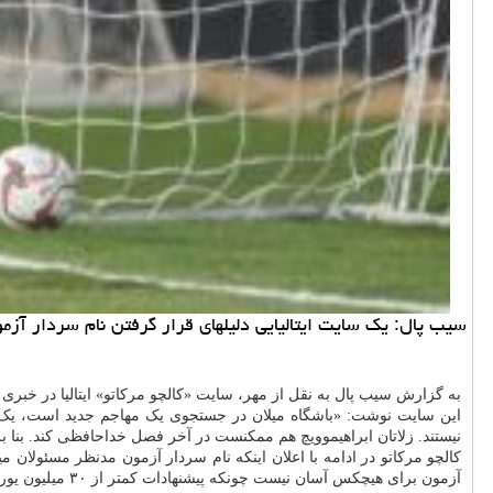
سیب پال: یك سایت ایتالیایی دلیلهای قرار گرفتن نام سردار آزم
به گزارش سیب پال به نقل از مهر، سایت «کالچو مرکاتو» ایتالیا در خبری ب
نیستند. زلاتان ابراهیموویچ هم ممکنست در آخر فصل خداحافظی کند. بنا ب
آزمون برای هیچکس آسان نیست چونکه پیشنهادات کمتر از ۳۰ میلیون یورو مورد توجه قرار نمی گیرند. باشگاه ناپولی هم به جذب این بازیکن علاقمند است.»