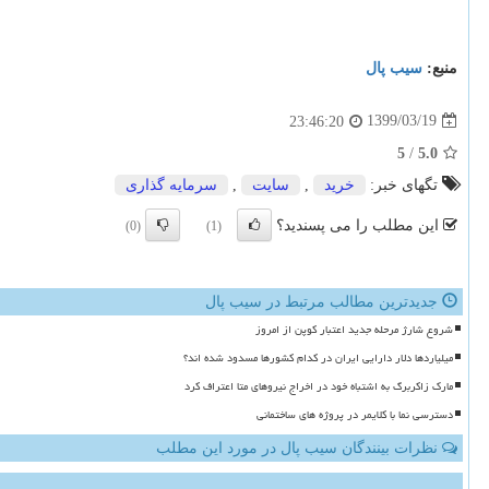
منبع:
سیب پال
1399/03/19
23:46:20
5
/
5.0
تگهای خبر:
خرید
,
سایت
,
سرمایه گذاری
این مطلب را می پسندید؟
(0)
(1)
جدیدترین مطالب مرتبط در سیب پال
شروع شارژ مرحله جدید اعتبار کوپن از امروز
میلیاردها دلار دارایی ایران در کدام کشورها مسدود شده اند؟
مارک زاکربرگ به اشتباه خود در اخراج نیروهای متا اعتراف کرد
دسترسی نما با کلایمر در پروژه های ساختمانی
نظرات بینندگان سیب پال در مورد این مطلب