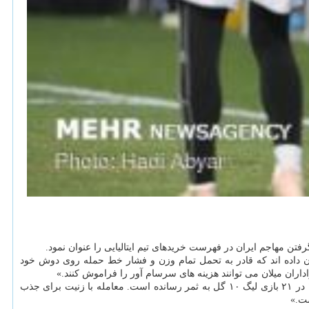
رفتن مهاجم ایران در فهرست خریدهای تیم ایتالیایی را عنوان نمود.
شکل گلزنی را حل کند. لئائو و ربیچ نشان داده اند که قادر به تحمل تمام وزن و فشار خط حمله روی دوش خود
داران میلان می توانند هزینه های سرسام آور را فراموش کنند.»
کالچو مرکاتو در ادامه با اعلان اینکه نام سردار آزمون مدنظر مسئولان میلان قرار گرفته و نهایی شده است، نوشت: «آزمون مهاجم ایرانی متولد ۱۹۹۵ در ۲۱ بازی لیگ ۱۰ گل به ثمر رسانده است. معامله با زنیت برای جذب