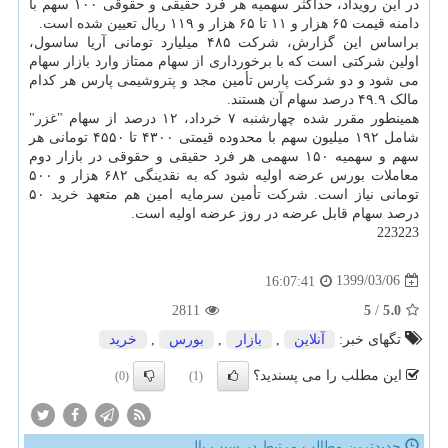
در این رویداد، حداکثر سهمیه هر فرد حقیقی و حقوقی ۱۰۰ سهم با
دامنه قیمت ۶۵ هزار و ۱۱ تا ۶۵ هزار و ۱۱۹ ریال تعیین شده است.
براساس این گزارش، شرکت ۴۸۵ میلیارد تومانی آریا ساسول،
اولین شرکتی است که با برخورداری از سهام ممتاز وارد بازار سهام
می شود و دو شرکت پارس تأمین مجد و پتروشیمی پارس هر کدام
مالک ۴۹.۹ درصد سهام آن هستند.
همینطور مقرر شده چهارشنبه ۷ خرداد، ۱۲ درصد از سهام "غزر"
شامل ۱۹۲ میلیون سهم با محدوده قیمتی ۴۳۰۰ تا ۴۵۵۰ تومانی هر
سهم و سهمیه ۱۵۰ سهمی هر فرد حقیقی و حقوقی در بازار دوم
معاملات بورس عرضه اولیه شود که به نقدینگی ۶۸۲ هزار و ۵۰۰
تومانی نیاز است. شرکت تأمین سرمایه امین هم متعهد خرید ۵۰
درصد سهام قابل عرضه در روز عرضه اولیه است.
223223
1399/03/06
16:07:41
5
5.0
2811
/
تگهای خبر:
آنلاین
,
بازار
,
بورس
,
خرید
این مطلب را می پسندید؟
(0)
(1)
جدیدترین مطالب مرتبط در سیب پال