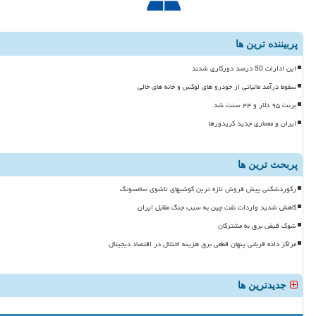
پربیننده ترین ها
این ادارات 50 درصد دورکاری شدند
سقوط درآمد مالیاتی از خودرو های لوکس و خانه های خالی
برنت ۹۵ دلار و ۴۴ سنت شد
ایران و معماری جدید کریدورها
پربحث ترین ها
رکوردشکنی پیش فروش تازه ترین گوشیهای تاشوی سامسونگ
کاهش شدید واردات نفت چین به سبب جنگ مقابل ایران
شوک قبض برق به مشترکان
مراکز داده قربانی پنهان قطعی برق هزینه اختلال در اقتصاد دیجیتال
جدیدترین ها