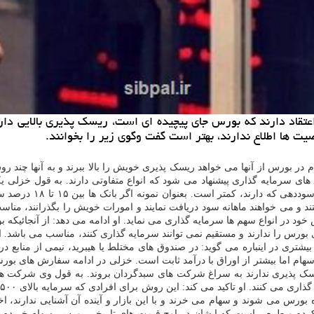
تقاد دارند كه بورس جای پیچیده ای است، ریسك پذیری بالایی دار
ت ها اطلاع ندارند، بهتر است گفت وگوی زیر را بخوانند.
در بورس از آنها می خواهد ریسک پذیری خویش را بالا ببرند و به آنها چند ر
 تومان، صندوق های سرمایه گذاری پیشنهاد می شود که انواع متفاوتی دارند. به قو
ند و می خواهند ماهانه سود دریافت نمایند و امورات خویش را بگذرانند، من
ود در انواع سهم ها سرمایه گذاری می نماید. او ادامه می دهد: از آنجائیکه 
رس را ندارند و مستقیم نمی توانند سرمایه گذاری کنند، مناسب می باشد. ا
شتری در اینباره می گوید: در صندوق های مختلط یا هیبرید، نیمی از منابع در
 پذیری ندارند به سراغ شرکت های سبدگردان بروند. به قول وی شرکت های 
اکید می کند: این روش برای افرادی که سرمایه بالای ۵۰۰ میلیون تومان دارند مناست تر است.
بورس می شوند و سهام می خرند و با این بازار و آینده آن آشنایی ندارند، ا
یی که می خرند بین ۳ تا ۱۰ و برخی تا ۲۰ برابر رشد کرده و طبیعی است که ایشان در اوج قیمت های تاری