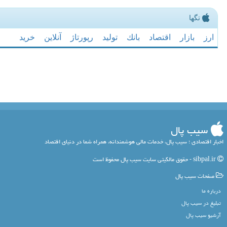
تگها
ارز
بازار
اقتصاد
بانك
تولید
رپورتاژ
آنلاین
خرید
سیب پال
اخبار اقتصادی ؛ سیب پال، خدمات مالی هوشمندانه، همراه شما در دنیای اقتصاد
sibpal.ir - حقوق مالکیتی سایت سیب پال محفوظ است
صفحات سیب پال
درباره ما
تبلیغ در سیب پال
آرشیو سیب پال