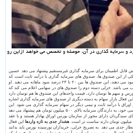
د و سرمایه گذاری در آن، حوصله و تخصص می خواهد ازاین رو
وش قابل اطمینان برای سرمایه گذاری غیرمستقیم پیشنهاد می دهد. حسین
ل خزلی یکی از این صندوق ها، صندوق های سرمایه گذاری با درآمد ثابت است که
های بانکی سوددهی دارند اما نوسان قیمت واحدها و مقدار سوددهی که دارند، کمتر است. بعنوان نمونه اگر بانک ها بین ۱۵ تا ۱۸ درصد سود می دهند، این صندوق ها بین ۲۰ تا ۲۳ درصد سود ماهانه می دهند. او
اسب می باشد. خزلی دسته دوم را صندوق های در سهامی اعلام می کند که
بورس و سهم ها نوسان دارد، قیمت واحدهای این صندوق ها هم نوسان دارد
ین فعال بازار سهام به دسته دیگری از صندوق های سرمایه گذاری اشاره
 اوراق با درآمد ثابت و نیمی دیگر در سهام سرمایه گذاری می شود. این
صندوق ها ریسک کمتری دارند و احتمال نوسان واحدها هم در آنها کمتر از سهام اما بیشتر از اوراق با درآمد ثابت است. خزلی در ادامه سفارش های بورسی خود، به دارندگان سرمایه بالای ۵۰۰ میلیون تومان هم پیشنهاد می دهد
سبدگردان دارای مجوز از سازمان بورس اوراق بهادار هستند و با عقد
هشدار جدی به تازه واردها
این فعال
خطار جدی می دهد. به تصریح خزلی، خریداران نورسیده بورس باید بدانند
خی بورس، سهام خریده اند و احتمال ریزش و نوسان آن در آینده وجود دارد. وی در پاسخ به اینکه