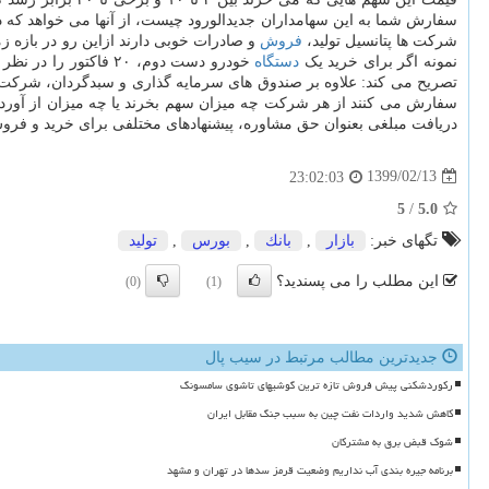
شرکت ها پتانسیل تولید،
فروش
و صادرات خوبی دارند ازاین رو در بازه ز
نمونه اگر برای خرید یک
دستگاه
تصریح می کند: علاوه بر صندوق های سرمایه گذاری و سبدگردان، شرکت 
سفارش می کنند از هر شرکت چه میزان سهم بخرند یا چه میزان از آورد
دریافت مبلغی بعنوان حق مشاوره، پیشنهادهای مختلفی برای خرید و فروش سها
1399/02/13
23:02:03
5
/
5.0
تگهای خبر:
بازار
,
بانك
,
بورس
,
تولید
این مطلب را می پسندید؟
(0)
(1)
جدیدترین مطالب مرتبط در سیب پال
رکوردشکنی پیش فروش تازه ترین گوشیهای تاشوی سامسونگ
کاهش شدید واردات نفت چین به سبب جنگ مقابل ایران
شوک قبض برق به مشترکان
برنامه جیره بندی آب نداریم وضعیت قرمز سدها در تهران و مشهد