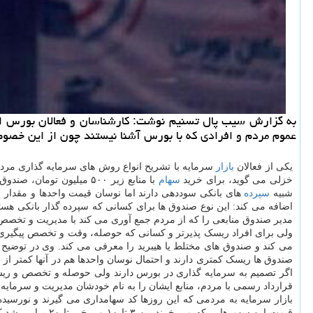
به گزارش سیب پال تسنیم نوشت: كارشناسان و فعالان بورس اع
عموم مردم و افرادی كه با بورس آشنا نیستند چون از این خصوصی
یکی از فعالان
بازار
سرمایه با تشریح انواع روش های سرمایه گذاری مردم 
خزلی می گوید، برای خرید
سهام
با منابع زیر ۵۰۰ میلیون
شبیه
سپرده
اضافه می کند: این نوع صندوق ها برای کسانی که سپرده گذار بانکی هست
مدیر صندوق منابعی را که از مردم جمع آوری می کند با مدیریت و تخصص خ
ولی برای افراد ریسک پذیرتر و کسانی که حوصله، وقت و تخصص پیگیری بو
می کند و صندوق های مختلط یا هیبرید را معرفی می کند. وی در توضیح بی
اگر تصمیم به سرمایه گذاری در بورس دارند ولی حوصله و تخصص و ریسک
قرارداد رسمی با مردم، منابع ایشان را به نام خودشان مدیریت و سرمایه گذاری می کنند. او ت
بازار سرمایه به مردمی که این روزها کد سهامداری می گیرند و نورسیده 
قیمت این سهم ها