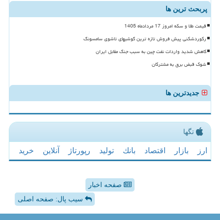
پربحث ترین ها
قیمت طلا و سکه امروز 17 مردادماه 1405
رکوردشکنی پیش فروش تازه ترین گوشیهای تاشوی سامسونگ
کاهش شدید واردات نفت چین به سبب جنگ مقابل ایران
شوک قبض برق به مشترکان
جدیدترین ها
تگها
ارز
بازار
اقتصاد
بانك
تولید
رپورتاژ
آنلاین
خرید
صفحه اخبار
سیب پال: صفحه اصلی