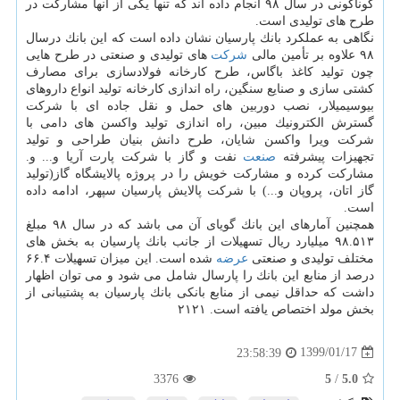
گوناگونی در سال ۹۸ انجام داده اند كه تنها یكی از آنها مشاركت در
طرح های تولیدی است.
نگاهی به عملكرد بانك پارسیان نشان داده است كه این بانك درسال
۹۸ علاوه بر تأمین مالی
شركت
های تولیدی و صنعتی در طرح هایی
چون تولید كاغذ باگاس، طرح كارخانه فولادسازی برای مصارف
كشتی سازی و صنایع سنگین، راه اندازی كارخانه تولید انواع داروهای
بیوسیمیلار، نصب دوربین های حمل و نقل جاده ای با شركت
گسترش الكترونیك مبین، راه اندازی تولید واكسن های دامی با
شركت ویرا واكسن شایان، طرح دانش بنیان طراحی و تولید
تجهیزات پیشرفته
صنعت
نفت و گاز با شركت پارت آریا و... و.
مشاركت كرده و مشاركت خویش را در پروژه پالایشگاه گاز(تولید
گاز اتان، پروپان و...) با شركت پالایش پارسیان سپهر، ادامه داده
است.
همچنین آمارهای این بانك گویای آن می باشد كه در سال ۹۸ مبلغ
۹۸.۵۱۳ میلیارد ریال تسهیلات از جانب بانك پارسیان به بخش های
مختلف تولیدی و صنعتی
عرضه
شده است. این میزان تسهیلات ۶۶.۴
درصد از منابع این بانك را پارسال شامل می شود و می توان اظهار
داشت كه حداقل نیمی از منابع بانكی بانك پارسیان به پشتیبانی از
بخش مولد اختصاص یافته است. ۲۱۲۱
1399/01/17
23:58:39
3376
5
/
5.0