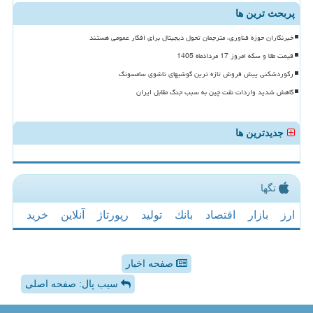
پربحث ترین ها
خبرنگاران حوزه فناوری، مترجمان تحول دیجیتال برای افکار عمومی هستند
قیمت طلا و سکه امروز 17 مردادماه 1405
رکوردشکنی پیش فروش تازه ترین گوشیهای تاشوی سامسونگ
کاهش شدید واردات نفت چین به سبب جنگ مقابل ایران
جدیدترین ها
تگها
ارز
بازار
اقتصاد
بانك
تولید
رپورتاژ
آنلاین
خرید
صفحه اخبار
سیب پال: صفحه اصلی