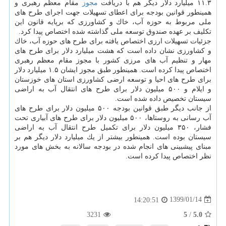
۱۱.۳ میلیارد دلار دیگر هم با دریافت
مجوز
مقام معظم رهبری و
همینطور قوانین بودجه برای اعطای تسهیلات جهت اجرای طرح های
ملی مربوط به حوزه آب، خاك و كشاورزی كه برپایه قانون این
تكلیف بر عهده صندوق توسعه ملی گذاشته شده اختصاص پیدا كرد.
جزئیات تسهیلات ارزی اختصاص یافته برای طرح های حوزه آب، خاك
و كشاورزی نشان داده است كه هشت میلیارد دلار برای طرح های
مهار و تنظیم آب های مرزی كشور با مجوز مقام معظم رهبری
اختصاص پیدا كرده است. همینطور طبق مجوز ایشان ۱.۵ میلیارد دلار
برای طرح های احیا و توسعه ارضی كشاورزی استان های خوزستان
و ایلام و ۵۰۰ میلیون دلار برای طرح های انتقال آب به اراضی
سیستان تخصیص داده شده است.
از جانب دیگر طبق قوانین بودجه ۵۰۰ میلیون دلار برای طرح های
آب رسانی به روستاها، ۵۰۰ میلیون دلار برای طرح های آبیاری تحت
فشار، ۳۵۰ میلیون دلار برای تكمیل طرح انتقال آب به اراضی
سیستان بوده است. همینطور بیشتر از یك میلیارد دلار دیگر هم بر
مبنای پیشبینی های انجام شده در بودجه سالانه به بخش های مورد
نظر اختصاص پیدا كرده است.
1399/01/14
14:20:51
3231
5
/
5.0