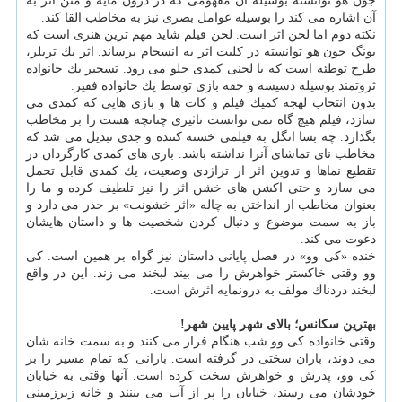
جون هو توانسته بوسیله آن مفهومی كه در درون مایه و متن اثر به
آن اشاره می كند را بوسیله عوامل بصری نیز به مخاطب القا كند.
نكته دوم اما لحن اثر است. لحن فیلم شاید مهم ترین هنری است كه
بونگ جون هو توانسته در كلیت اثر به انسجام برساند. اثر یك تریلر،
طرح توطئه است كه با لحنی كمدی جلو می رود. تسخیر یك خانواده
ثروتمند بوسیله دسیسه و حقه بازی توسط یك خانواده فقیر.
بدون انتخاب لهجه كمیك فیلم و كات ها و بازی هایی كه كمدی می
سازد، فیلم هیچ گاه نمی توانست تاثیری چنانچه هست را بر مخاطب
بگذارد. چه بسا انگل به فیلمی خسته كننده و جدی تبدیل می شد كه
مخاطب نای تماشای آنرا نداشته باشد. بازی های كمدی كارگردان در
تقطیع نماها و تدوین اثر از تراژدی وضعیت، یك كمدی قابل تحمل
می سازد و حتی اكشن های خشن اثر را نیز تلطیف كرده و ما را
بعنوان مخاطب از انداختن به چاله «اثر خشونت» بر حذر می دارد و
باز به سمت موضوع و دنبال كردن شخصیت ها و داستان هایشان
دعوت می كند.
خنده «كی وو» در فصل پایانی داستان نیز گواه بر همین است. كی
وو وقتی خاكستر خواهرش را می بیند لبخند می زند. این در واقع
لبخند دردناك مولف به درونمایه اثرش است.
بهترین سكانس؛ بالای شهر پایین شهر!
وقتی خانواده كی وو شب هنگام فرار می كنند و به سمت خانه شان
می دوند، باران سختی در گرفته است. بارانی كه تمام مسیر را بر
كی وو، پدرش و خواهرش سخت كرده است. آنها وقتی به خیابان
خودشان می رسند، خیابان را پر از آب می بینند و خانه زیرزمینی