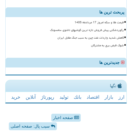
پربحث ترین ها
قیمت طلا و سکه امروز 17 مردادماه 1405
رکوردشکنی پیش فروش تازه ترین گوشیهای تاشوی سامسونگ
کاهش شدید واردات نفت چین به سبب جنگ مقابل ایران
شوک قبض برق به مشترکان
جدیدترین ها
تگها
ارز
بازار
اقتصاد
بانك
تولید
رپورتاژ
آنلاین
خرید
صفحه اخبار
سیب پال: صفحه اصلی