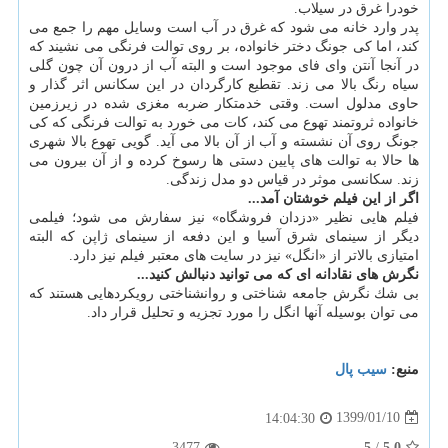
خودرا غرق در سیلاب.
پدر وارد خانه می شود كه غرق در آب است وسایل مهم را جمع می
كند، اما كی جونگ دختر خانواده، بر روی توالت فرنگی می نشیند كه
در آنجا آنتن وای فای موجود است و البته آب از درون آن چون گلی
سیاه رنگ بالا می زند. تقطیع كارگردان در این سكانس اثر گذار و
حاوی مدلول است. وقتی خدمتكار ضربه مغزی شده در زیرزمین
خانواده ثروتمند تهوع می كند، كات می خورد به توالت فرنگی كه كی
جونگ روی آن نشسته و آب از آن بالا می آید. گویی تهوع بالا شهری
ها حالا به توالت های پایین دستی ها رسوخ كرده و از آن بیرون می
زند. سكانسی موثر در قیاس دو مدل زندگی.
اگر از این فیلم خوشتان آمد...
فیلم هایی نظیر «دزدان فروشگاه» نیز سفارش می شود؛ فیلمی
دیگر از سینمای شرق آسیا و این دفعه از سینمای ژاپن كه البته
امتیازی بالاتر از «انگل» نیز در سایت های معتبر فیلم نیز دارد.
نگرش های نقادانه ای كه می توانید دنبالش كنید...
بی شك نگرش جامعه شناختی و روانشناختی رویكردهایی هستند كه
می توان بوسیله آنها انگل را مورد تجزیه و تحلیل قرار داد.
منبع:
سیب پال
1399/01/10
14:04:30
3477
5
/
5.0