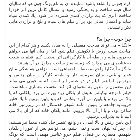
كره جنوبی را شاهد باشید. نماینده ای به نام بونگ جون هو كه سالیان
سال فیلم ساخت و به پختگی رسید و امسال كامل ترین اثر خودرا
ساخت. اثری كه یك تراژدی كمدی شمرده می شود. یك كمدی سیاه
شاید و امسال سالی بود پر از فیلم های سیاه و تلخ و تراژدی هایی
تكرار نشدنی.
چرا خوب - چرا بد؟
«انگل» می تواند مباحث مفصلی را به میان بكشد و هر كدام از این
مباحث سبب ارزش یا نكوهش فیلم شود اما از میان آنها می خواهم
به درون مایه و رابطه آن با كارگردانی اثر صحبت كنم. فیلم به شدت
به عناصری می پردازد كه زمینه ساز ساخت مدلول در آن هستند.
«انگل» آشكارا راجع به طبقات اجتماعی است. نزاعی همیشگی میان
فقیر و غنی، میان سرمایه دار و طبقه كارگر و میان رئیس و
مرئوس. اما هنر فیلم در دو عنصر اثر است كه به خوبی می تواند
این مضمون را تبدیل به محتوای اثر كند. نخست معماری نماهاست.
فیلم با توجه لوكیشن هایش از پلكان زیاد بهره می برد. پلكانی كه یا
بالا می برد و یا پایین می آورد. پلكانی كه باید پایین برویم تا یك فقیر
فرومایه جامعه را ببینیم، مانند شوهر خدمتكار كه در زیرزمین خانه
ساكن بود، و یا از آن بالا برویم، مانند پلكان خانه كه از آن بالا می
آئیم تا به پذیرایی برسیم.
این پایین رفتن و بالا آمدن، در واقع عنصر حل كننده معما نیز هستند؛
آن چیز كه پنهان است و نمی بینیم، می توانیم پس از عبور از پلكان
بفهمیم. معماری در فضای فیلم جزو عناصر مهمی است كه بونگ