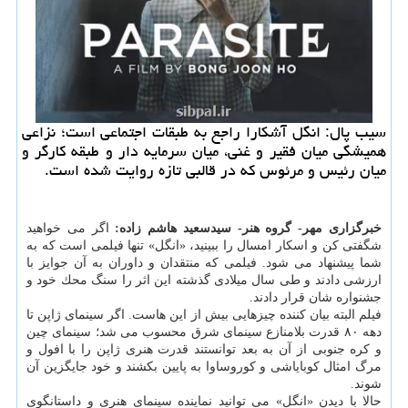
سیب پال: انگل آشكارا راجع به طبقات اجتماعی است؛ نزاعی
همیشگی میان فقیر و غنی، میان سرمایه دار و طبقه كارگر و
میان رئیس و مرئوس كه در قالبی تازه روایت شده است.
خبرگزاری مهر- گروه هنر- سیدسعید هاشم زاده:
اگر می خواهید
شگفتی كن و اسكار امسال را ببینید، «انگل» تنها فیلمی است كه به
شما پیشنهاد می شود. فیلمی كه منتقدان و داوران به آن جوایز با
ارزشی دادند و طی سال میلادی گذشته این اثر را سنگ محك خود و
جشنواره شان قرار دادند.
فیلم البته بیان كننده چیزهایی بیش از این هاست. اگر سینمای ژاپن تا
دهه ۸۰ قدرت بلامنازع سینمای شرق محسوب می شد؛ سینمای چین
و كره جنوبی از آن به بعد توانستند قدرت هنری ژاپن را با افول و
مرگ امثال كوبایاشی و كوروساوا به پایین بكشند و خود جایگزین آن
شوند.
حالا با دیدن «انگل» می توانید نماینده سینمای هنری و داستانگوی