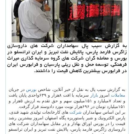
به گزارش سیب پال سهامداران شركت های داروسازی
زاگرس فارمد پارس، پالایش نفت تبریز و ایران ترانسفو در
بورس و معامله گران شركت های گروه سرمایه گذاری میراث
فرهنگی، توسعه حمل و نقل ریلی پارسیان و فرابورس ایران
در فرابورس بیشترین كاهش قیمت را داشتند.
به گزارش سیب پال به نقل از خبر آنلاین، شاخص
بورس
در جریان
معاملات
امروز
بازار
سرمایه با افت ۸هزار و ۶۳۹واحدی پایان یافت
و تعداد ۷میلیارد و ۱۵۱میلیون سهم و حق تقدم به ارزش ۵هزار و
۱۵۱میلیارد تومان در ۶۹۶هزار نوبت مورد دادوستد قرار گرفت.
بر این اساس سهامداران
شركت
های كارخانجات تولیدی شهید قندی،
پارس الكترونیك و شیر پاستوریزه پگاه اصفهان امروز بیشترین رشد
قیمت را در بورس اوراق بهادار و در مقابل سهامداران شركت های
داروسازی زاگرس فارمد پارس، پالایش نفت تبریز و ایران ترانسفو