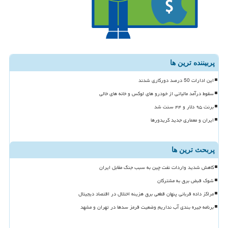
پربیننده ترین ها
این ادارات 50 درصد دورکاری شدند
سقوط درآمد مالیاتی از خودرو های لوکس و خانه های خالی
برنت ۹۵ دلار و ۴۴ سنت شد
ایران و معماری جدید کریدورها
پربحث ترین ها
کاهش شدید واردات نفت چین به سبب جنگ مقابل ایران
شوک قبض برق به مشترکان
مراکز داده قربانی پنهان قطعی برق هزینه اختلال در اقتصاد دیجیتال
برنامه جیره بندی آب نداریم وضعیت قرمز سدها در تهران و مشهد