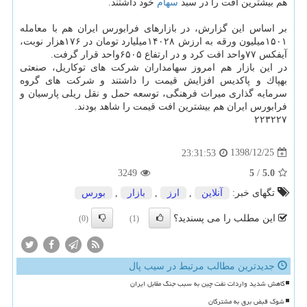
هم بیشترین افت را در سبد
سهام
خود داشتند.
بر اساس این گزارش، در بازارهای فرابورس ایران هم با معامله
۱۵۰۱میلیون ورقه به ارزش ۱۴۰۲۸میلیارد تومان در ۱۷۶هزار نوبت،
آیفكس ۷۷واحد افت كرد و در ارتفاع ۶۵۰۵واحد قرار گرفت.
در این بازار هم امروز سهامداران شركت های توكاریل، صنعتی
بهپاك و پاكدیس افزایش قیمت را داشتند و شركت های گروه
سرمایه گذاری میراث فرهنگی، توسعه حمل و نقل ریلی پارسیان و
فرابورس ایران هم بیشترین افت قیمت را شاهد بودند.
۲۲۳۲۲۷
1398/12/25
23:31:53
3249
5
/
5.0
تگهای خبر:
آنلاین
,
ارز
,
بازار
,
بورس
این مطلب را می پسندید؟
(0)
(1)
جدیدترین مطالب مرتبط در سیب پال
کاهش شدید واردات نفت چین به سبب جنگ مقابل ایران
شوک قبض برق به مشترکان