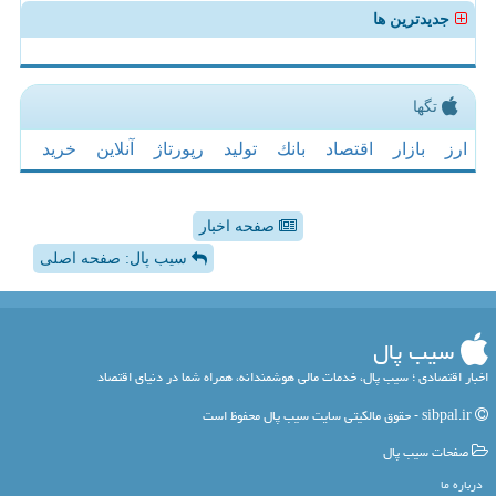
جدیدترین ها
تگها
ارز
بازار
اقتصاد
بانك
تولید
رپورتاژ
آنلاین
خرید
صفحه اخبار
سیب پال: صفحه اصلی
سیب پال
اخبار اقتصادی ؛ سیب پال، خدمات مالی هوشمندانه، همراه شما در دنیای اقتصاد
sibpal.ir - حقوق مالکیتی سایت سیب پال محفوظ است
صفحات سیب پال
درباره ما