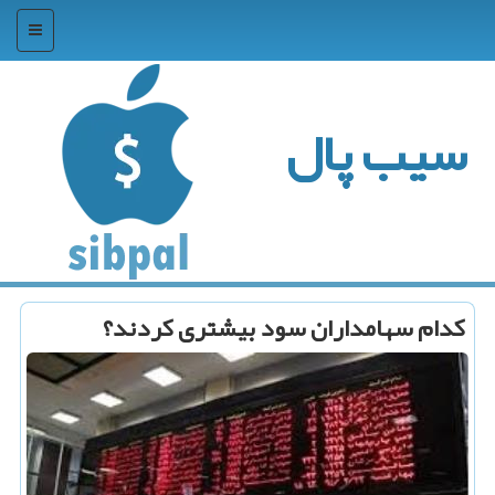
منو
سیب پال
كدام سهامداران سود بیشتری كردند؟