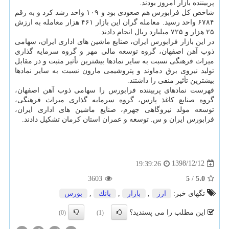
پربیننده بازار امروز بودند.
شاخص كل فرابورس هم صعودی بود و ۱۰۹ واحد رشد كرد و به رقم
۶۷۸۴ واحد رسید. معامله گران این بازار ۴۶۱ هزار معامله به ارزش
۲۵ هزار و ۷۲۵ میلیارد ریال انجام دادند.
در این بازار فرابورس ایران، صنایع ماشین های اداری ایران، سهامی
ذوب آهن اصفهان، گروه توسعه مالی مهر و گروه سرمایه گذاری
میراث فرهنگی نسبت به سایر نمادها بیشترین تأثیر مثبت و در مقابل
تولید نیروی برق دماوند و پتروشیمی مارون نسبت به سایر نمادها
بیشترین تأثیر منفی را داشتند.
فهرست نمادهای پربیننده فرابورس را سهامی ذوب آهن اصفهان،
گروه صنایع كاغذ پارس، گروه سرمایه گذاری میراث فرهنگی،
توسعه مولد نیروگاهی جهرم، صنایع ماشین های اداری ایران،
فرابورس ایران و س. توسعه و عمران استان كرمان تشكیل دادند.
1398/12/12
19:39:26
5
5.0
3603
/
تگهای خبر:
ارز
,
بازار
,
بانك
,
بورس
این مطلب را می پسندید؟
(0)
(1)