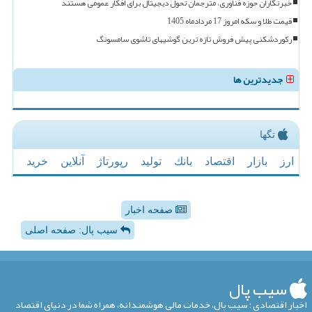
خبرنگاران حوزه فناوری، مترجمان تحول دیجیتال برای افکار عمومی هستند
قیمت طلا و سکه امروز 17 مردادماه 1405
رکوردشکنی پیش فروش تازه ترین گوشیهای تاشوی سامسونگ
جدیدترین ها
تگها
ارز
بازار
اقتصاد
بانك
تولید
رپورتاژ
آنلاین
خرید
صفحه اخبار
سیب پال: صفحه اصلی
سیب پال
اخبار اقتصادی ؛ سیب پال، خدمات مالی هوشمندانه، همراه شما در دنیای اقتصاد