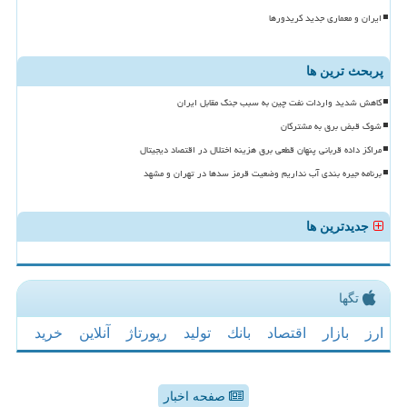
ایران و معماری جدید کریدورها
پربحث ترین ها
کاهش شدید واردات نفت چین به سبب جنگ مقابل ایران
شوک قبض برق به مشترکان
مراکز داده قربانی پنهان قطعی برق هزینه اختلال در اقتصاد دیجیتال
برنامه جیره بندی آب نداریم وضعیت قرمز سدها در تهران و مشهد
جدیدترین ها
تگها
ارز
بازار
اقتصاد
بانك
تولید
رپورتاژ
آنلاین
خرید
صفحه اخبار