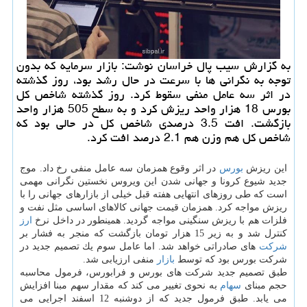
به گزارش سیب پال خراسان نوشت: بازار سرمایه كه بدون
توجه به نگرانی ها با سرعت در حال رشد بود، روز گذشته
در اثر سه عامل منفی سقوط كرد. روز گذشته شاخص كل
بورس 18 هزار واحد ریزش كرد و به سطح 505 هزار واحد
بازگشت. افت 3.5 درصدی شاخص كل در حالی بود كه
شاخص كل هم وزن هم 2.1 درصد افت كرد.
این ریزش
بورس
در اثر وقوع همزمان سه عامل منفی رخ داد. موج
جدید شیوع كرونا و جهانی شدن این ویروس نخستین نگرانی مهمی
است كه طی روزهای انتهایی هفته قبل خیلی از بازارهای جهانی را با
ریزش مواجه كرد. همزمان قیمت جهانی كالاهای اساسی مثل نفت و
فلزات هم با ریزش سنگینی مواجه گردید. همینطور در داخل نرخ
ارز
كنترل شد و به زیر 15 هزار تومان بازگشت كه منجر به فشار بر
شركت
های صادراتی خواهد شد. اما عامل سوم یك تصمیم جدید در
شركت بورس بود كه توسط
بازار
منفی ارزیابی شد.
طبق تصمیم جدید شركت های بورس و فرابورس، فرمول محاسبه
حجم مبنای
سهام
به نحوی تغییر می كند كه مقدار سهم مبنا افزایش
می یابد. طبق فرمول جدید كه از دوشنبه 12 اسفند اجرایی می