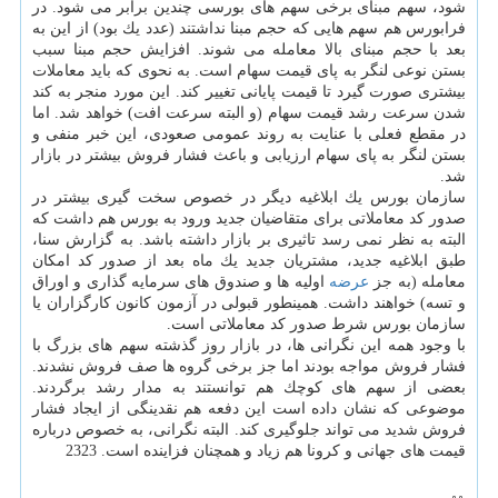
شود، سهم مبنای برخی سهم های بورسی چندین برابر می شود. در
فرابورس هم سهم هایی كه حجم مبنا نداشتند (عدد یك بود) از این به
بعد با حجم مبنای بالا معامله می شوند. افزایش حجم مبنا سبب
بستن نوعی لنگر به پای قیمت سهام است. به نحوی كه باید معاملات
بیشتری صورت گیرد تا قیمت پایانی تغییر كند. این مورد منجر به كند
شدن سرعت رشد قیمت سهام (و البته سرعت افت) خواهد شد. اما
در مقطع فعلی با عنایت به روند عمومی صعودی، این خبر منفی و
بستن لنگر به پای سهام ارزیابی و باعث فشار فروش بیشتر در بازار
شد.
سازمان بورس یك ابلاغیه دیگر در خصوص سخت گیری بیشتر در
صدور كد معاملاتی برای متقاضیان جدید ورود به بورس هم داشت كه
البته به نظر نمی رسد تاثیری بر بازار داشته باشد. به گزارش سنا،
طبق ابلاغیه جدید، مشتریان جدید یك ماه بعد از صدور كد امكان
معامله (به جز
عرضه
اولیه ها و صندوق های سرمایه گذاری و اوراق
و تسه) خواهند داشت. همینطور قبولی در آزمون كانون كارگزاران یا
سازمان بورس شرط صدور كد معاملاتی است.
با وجود همه این نگرانی ها، در بازار روز گذشته سهم های بزرگ با
فشار فروش مواجه بودند اما جز برخی گروه ها صف فروش نشدند.
بعضی از سهم های كوچك هم توانستند به مدار رشد برگردند.
موضوعی كه نشان داده است این دفعه هم نقدینگی از ایجاد فشار
فروش شدید می تواند جلوگیری كند. البته نگرانی، به خصوص درباره
قیمت های جهانی و كرونا هم زیاد و همچنان فزاینده است. 2323