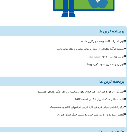
پربیننده ترین ها
این ادارات 50 درصد دورکاری شدند
سقوط درآمد مالیاتی از خودرو های لوکس و خانه های خالی
برنت ۹۵ دلار و ۴۴ سنت شد
ایران و معماری جدید کریدورها
پربحث ترین ها
خبرنگاران حوزه فناوری، مترجمان تحول دیجیتال برای افکار عمومی هستند
قیمت طلا و سکه امروز 17 مردادماه 1405
رکوردشکنی پیش فروش تازه ترین گوشیهای تاشوی سامسونگ
کاهش شدید واردات نفت چین به سبب جنگ مقابل ایران
جدیدترین ها