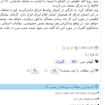
سید روح الله لطیفی در گفتگو با ایسنا، با اشاره به سابقه جابجایی
كالا
از 
كالاها را به عراق منتقل می كردند.
وی اضافه كرد: به تازگی در استان واسط عراق (بامركزیت كوت) تخلفات 
در این استان عراق كه همجوار استان ایلام ایران قرار دارد، گرفتار مشكل
لطیفی در مورد این كه چه زمانی مشكل مذكور برطرف خواهد شد، توضیح 
خواهد شد. در واقع مذاكراتی هم توسط بخش خصوصی، مقامات استانی و ا
سخنگوی گمرك در مورد این كه گفته می شود بسته شدن مرز به علت شیوع 
1398/12/03
22:16:57
5
/
5.0
تگهای خبر:
كالا
,
گمرك
این مطلب را می پسندید؟
(0)
(1)
جدیدترین مطالب مرتبط در سیب پال
شروع شارژ مرحله جدید اعتبار کوپن از امروز
کالا برگ کودکان شارژ شد