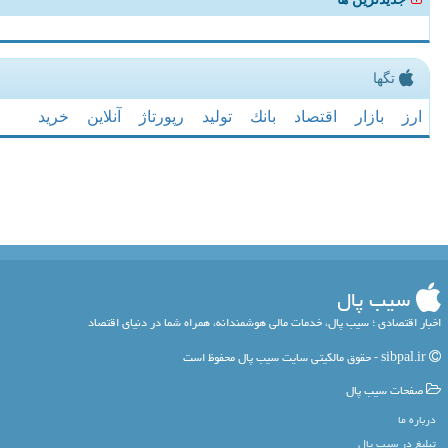
تگها
ارز
بازار
اقتصاد
بانك
تولید
رپورتاژ
آنلاین
خرید
سیب پال
اخبار اقتصادی ؛ سیب پال، خدمات مالی هوشمندانه، همراه شما در دنیای اقتصاد
sibpal.ir - حقوق مالکیتی سایت سیب پال محفوظ است
صفحات سیب پال
درباره ما
تبلیغ در سیب پال