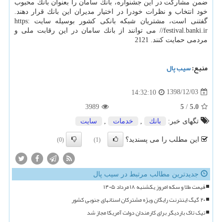
ضمن مشاركت در این جشنواره، بانك سامان را بعنوان بانك محبوب
خود انتخاب و نظرات خودرا در اختیار مدیران این بانك قرار دهند.
گفتنی است، مشتریان شبكه بانكی كشور بوسیله سایت https:
//festival.banki.ir می توانند از بانك سامان در این رقابت ملی و
مردمی حمایت كنند. 2121
منبع:
سیب پال
1398/12/03
14:32:10
5
5.0
3989
/
تگهای خبر:
بانك
,
خدمات
,
سایت
این مطلب را می پسندید؟
(0)
(1)
جدیدترین مطالب مرتبط در سیب پال
قیمت طلا و سکه امروز یکشنبه ۱۸ مرداد ۱۴۰۵
۲۰ گیگ اینترنت رایگان ویژه مشترکان استانهای جنوبی کشور
تیک تاک باردیگر برای کارمندان دولت آمریکا مجاز شد