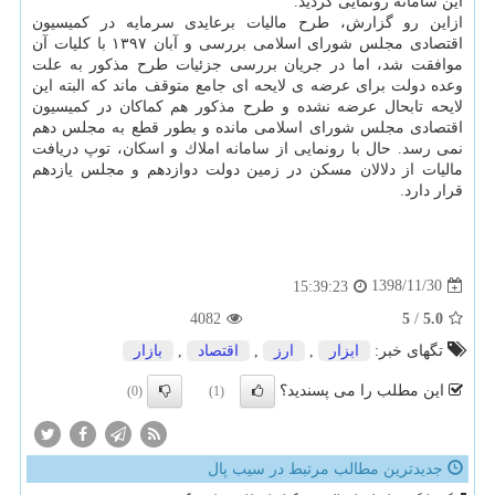
این سامانه رونمایی گردید.
ازاین رو گزارش، طرح مالیات برعایدی سرمایه در كمیسیون
اقتصادی مجلس شورای اسلامی بررسی و آبان ۱۳۹۷ با كلیات آن
موافقت شد، اما در جریان بررسی جزئیات طرح مذكور به علت
وعده دولت برای عرضه ی لایحه ای جامع متوقف ماند كه البته این
لایحه تابحال عرضه نشده و طرح مذكور هم كماكان در كمیسیون
اقتصادی مجلس شورای اسلامی مانده و بطور قطع به مجلس دهم
نمی رسد. حال با رونمایی از سامانه املاك و اسكان، توپ دریافت
مالیات از دلالان مسكن در زمین دولت دوازدهم و مجلس یازدهم
قرار دارد.
1398/11/30
15:39:23
4082
5
/
5.0
تگهای خبر:
ابزار
,
ارز
,
اقتصاد
,
بازار
این مطلب را می پسندید؟
(0)
(1)
جدیدترین مطالب مرتبط در سیب پال