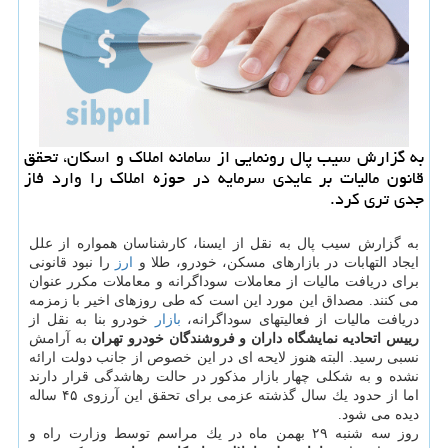
به گزارش سیب پال رونمایی از سامانه املاك و اسكان، تحقق
قانون مالیات بر عایدی سرمایه در حوزه املاك را وارد فاز
جدی تری كرد.
به گزارش سیب پال به نقل از ایسنا، كارشناسان همواره از علل
ایجاد التهابات در بازارهای مسكن، خودرو، طلا و
ارز
را نبود قانونی
برای دریافت مالیات از معاملات سوداگرانه و معاملات مكرر عنوان
می كنند. مصداق این مورد این است كه طی روزهای اخیر با زمزمه
دریافت مالیات از فعالیتهای سوداگرانه،
بازار
خودرو بنا به نقل از
رییس اتحادیه نمایشگاه داران و فروشندگان خودرو تهران
به آرامش
نسبی رسید. البته هنوز لایحه ای در این خصوص از جانب دولت ارائه
نشده و به شكلی چهار بازار مذكور در حالت رهاشدگی قرار دارند
اما از حدود یك سال گذشته عزمی برای تحقق این آرزوی ۴۵ ساله
دیده می شود.
روز سه شنبه ۲۹ بهمن ماه در یك مراسم توسط وزارت راه و