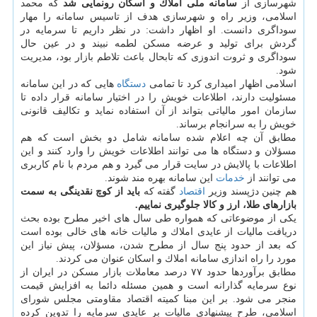
شهرسازی از
سامانه ملی املاك و اسكان رونمایی شد
كه محمد
اسلامی، وزیر راه و شهرسازی هدف از تاسیس سامانه را مهار
سوداگری دانست. او اظهار داشت: در نظر داریم تا سرمایه در
گردش برای تولید و عرضه مسكن لطمه نبیند و در عین حال
سوداگری و ثروت اندوزی كه تابحال باعث تلاطم بازار بود، مدیریت
شود.
اسلامی اظهار امیداری كرد تا تمامی
دستگاه
هایی كه در این سامانه
مسئولیت دارند، اطلاعات خویش را در اختیار سامانه قرار داده تا
سازمان امور مالیاتی بتواند از آن استفاده نماید و تكالیف قانونی
خویش را به سرانجام برساند.
مطابق آن چه اعلام شده سامانه شامل دو بخش است كه هم
مسؤلان و دستگاه ها می توانند اطلاعات خویش را وارد كنند و این
اطلاعات با پالایش در سایت قرار می گیرد و هم مردم با نام كاربری
می توانند از
خدمات
این سامانه بهره مند شوند.
هم چنین دژپسند وزیر
اقتصاد
گفته كه
باید از كوچ نقدینگی به سمت
بازارهای طلا، ارز و كالا جلوگیری نماییم.
یكی از موضوعاتی كه همواره طی سال های اخیر مطرح بوده بحث
دریافت مالیات از عایدی املاك و مالیات خانه های خالی بوده است
كه بعد از حدود پنج سال از مطرح شدن، مسؤلان، پیش نیاز این
مورد را راه اندازی سامانه املاك و اسكان عنوان می كردند.
مطابق برآوردها حدود ۷۷ درصد معاملات بازار مسكن در ایران از
نوع سرمایه گذارانه است و همین مسئله دائما به افزایش قیمت
منجر می شود. بر این مبنا كمیته اقتصاد مقاومتی مجلس شورای
اسلامی، طرح پیشنهادی مالیات بر عایدی سرمایه را تدوین كرده