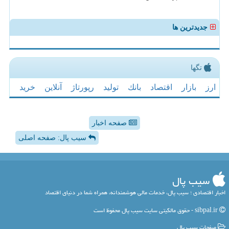
جدیدترین ها
تگها
ارز
بازار
اقتصاد
بانك
تولید
رپورتاژ
آنلاین
خرید
صفحه اخبار
سیب پال: صفحه اصلی
سیب پال
اخبار اقتصادی ؛ سیب پال، خدمات مالی هوشمندانه، همراه شما در دنیای اقتصاد
sibpal.ir - حقوق مالکیتی سایت سیب پال محفوظ است
صفحات سیب پال