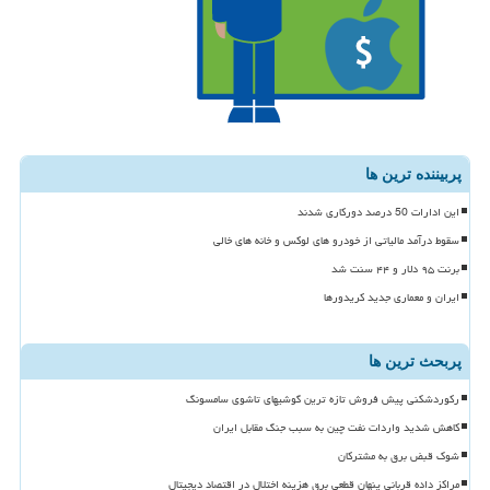
پربیننده ترین ها
این ادارات 50 درصد دورکاری شدند
سقوط درآمد مالیاتی از خودرو های لوکس و خانه های خالی
برنت ۹۵ دلار و ۴۴ سنت شد
ایران و معماری جدید کریدورها
پربحث ترین ها
رکوردشکنی پیش فروش تازه ترین گوشیهای تاشوی سامسونگ
کاهش شدید واردات نفت چین به سبب جنگ مقابل ایران
شوک قبض برق به مشترکان
مراکز داده قربانی پنهان قطعی برق هزینه اختلال در اقتصاد دیجیتال