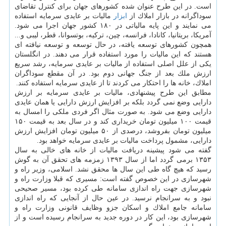
است. در این طرح عنوان شده كشورهای جهان برای كنترل تقاضای
سوداگرانه در بازار املاك از
ابزار
مالیات بر عایدی سرمایه استفاده
می نمایند و این پایه مالیاتی در ۱۸۰ كشور جهان اجرا می شود.
آمریكا، بریتانیا، كانادا، فرانسه، چین، تركیه، بوتسوانا، قطر، لیبی و...
همچون كشورهای توسعه یافته، در حال توسعه و توسعه نیافته ای
هستند كه این مالیات را مورد استفاده قرار می دهند. در انگلستان
یكی از علل اصلی استفاده از مالیات بر عایدی سرمایه، رشد سریع
ارزش ملك بعد از جنگ جهانی دوم بود. در آن مقطع سوداگران
املاك، خانه ها را احتكار می كردند تا از عایدی سرمایه استفاده كنند.
مطابق این طرح پیشنهادی، مالیات بر عایدی سرمایه بر ارزش
دارایی وضع نمی گردد بلكه بر افزایش ارزش دارایی یا همان عایدی
دارایی وضع می شود. به صورت مثال اگر فردی ملكی را امسال به
قیمت ۱۰۰ میلیون تومان خریداری كند و در سال بعد به قیمت ۱۵۰
میلیون تومان بفروشد، درصدی از ۵۰ میلیون تومان افزایش ارزش
دارایی، مشمول پرداخت مالیات بر عایدی سرمایه خواهد بود.
گفته می شود پیشینه دریافت مالیات از خانه های خالی به سال
۱۳۵۳ برمی گردد اما از سال ۱۳۹۳ زمزمه های تحقق آن به گوش
رسید كه هیچ گاه طی این سال ها محقق نشد. اسلامی، وزیر راه و
شهرسازی در این خصوص گفته است: مسیری كه قبلا وزارت راه و
شهرسازی جهت راه اندازی سامانه طی كرده بود، مسیر صحیحی
نبود و به سرانجام نرسید. در عین حال از آنجایی كه راه اندازی
سامانه جامع املاك و اسكان جزو وظایف قانونی وزارت راه و
شهرسازی بود، این كار در دوره جدید به سرانجام رسیده است و از