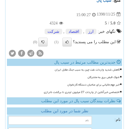
منبع:
سیب پال
1398/11/25
15:00:27
4324
5
/
5.0
تگهای خبر:
ارز
,
اقتصاد
,
شركت
این مطلب را می پسندید؟
(0)
(1)
جدیدترین مطالب مرتبط در سیب پال
کاهش شدید واردات نفت چین به سبب جنگ مقابل ایران
شوک قبض برق به مشترکان
خبر مهم مالیاتی برای صاحبان دستگاه کارتخوان
اختصاصی خبرآنلاین از واردات 27 میلیون لیتری تا برگشت ناترازی
نظرات بینندگان سیب پال در مورد این مطلب
نظر شما در مورد این مطلب
نام: