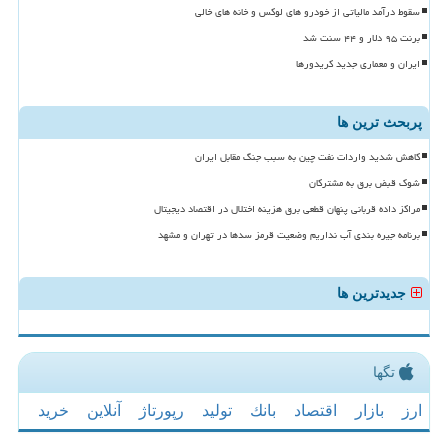
سقوط درآمد مالیاتی از خودرو های لوکس و خانه های خالی
برنت ۹۵ دلار و ۴۴ سنت شد
ایران و معماری جدید کریدورها
پربحث ترین ها
کاهش شدید واردات نفت چین به سبب جنگ مقابل ایران
شوک قبض برق به مشترکان
مراکز داده قربانی پنهان قطعی برق هزینه اختلال در اقتصاد دیجیتال
برنامه جیره بندی آب نداریم وضعیت قرمز سدها در تهران و مشهد
جدیدترین ها
تگها
ارز
بازار
اقتصاد
بانك
تولید
رپورتاژ
آنلاین
خرید