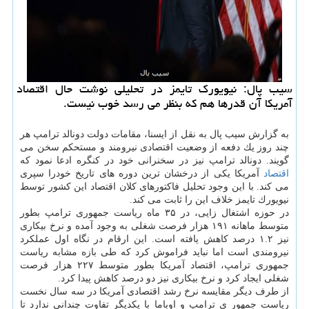
سیب پال: نیویورك تایمز در تحلیلی نوشت حال اقتصاد
آمریكا آن قدرها هم كه بنظر می رسد خوب نیست.
به گزارش سیب پال به نقل از ایسنا، مقامات دولت دونالد ترامپ هر
چند روز یك دفعه از وضعیت اقتصادی نیرومند و مستحكم سخن می
گویند. دونالد ترامپ نیز در سخنرانی خود در كنگره ادعا نمود كه
اقتصاد
آمریكا یكی از درخشان ترین دوره های تاریخ خودرا سپری
می كند. با این وجود تحلیل فاكتورهای كلان اقتصاد این كشور توسط
نیویورك تایمز خلاف این را ثابت می كند.
در حوزه اشتغال زایی، در ۳۵ ماه ریاست جمهوری ترامپ بطور
متوسط ماهانه ۱۹۱ هزار فرصت شغلی به وجود آمده و نرخ بیكاری
نیز ۱.۲ درصد كاهش یافته است. این ارقام در نگاه اول عملكرد
نیرومندی است اما نباید فراموش كرد كه طی بازه مشابه ریاست
جمهوری ترامپ، اقتصاد آمریكا بطور متوسط ۲۲۷ هزار فرصت
شغلی ایجاد كرد و نرخ بیكاری نیز دو درصد كاهش پیدا كرد.
از طرف دیگر مقایسه نرخ رشد اقتصادی آمریكا در سه سال نخست
ریاست جمهور ی ترامپ و اوباما با یكدیگر تفاوت چندانی ندارد تا