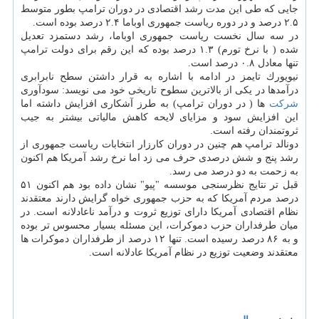
جایی كه طی این مدت رشد اقتصادی در دوران ترامپ بطور متوسط
۲.۵ درصد و در دوره ریاست جمهوری اوباما ۲.۴ درصد بوده است.
در سه سال نخست ریاست جمهوری اوباما، رشد دستمزد تعدیل
شده ( با نرخ تورم) ۱.۳ درصد بوده كه این رقم برای دولت ترامپ
تنها معادل ۰.۸ درصد است.
نیویورك تایمز در ادامه با اشاره به قرار داشتن سطح نابرابری
درآمدها در یكی از بالاترین سطوح تاریخی خود می نویسد: سودآوری
شركت
ها ( در دوران ترامپ) به طرز آشكاری افزایش داشته اما
این افزایش سود و مزایای لایحه كاهش مالیاتی بیشتر به جیب
ثروتمندان رفته است.
دونالد ترامپ هم چنین در دوران كارزار انتخابات ریاست جمهوری از
رشد پنج و شش درصدی حرف می زد اما نرخ رشد آمریكا هم اكنون
به زحمت به دو درصد می رسد.
قبل تر نتایج نظرسنجی موسسه "پیو" نشان داده بود هم اكنون ۵۱
درصد مردم آمریكا كه به حزب جمهوری خواه گرایش دارند معتقدند
نظام اقتصادی آمریكا دارای توزیع ثروت و درآمد ناعادلانه است. در
میان طرفداران حزب دموكرات، این مسئله بسیار محسوس تر بوده
و به ۸۶ درصد رسیده است. تنها ۱۲ درصد از طرفداران دموكرات ها
معتقدند وضعیت توزیع در نظام آمریكا عادلانه است.