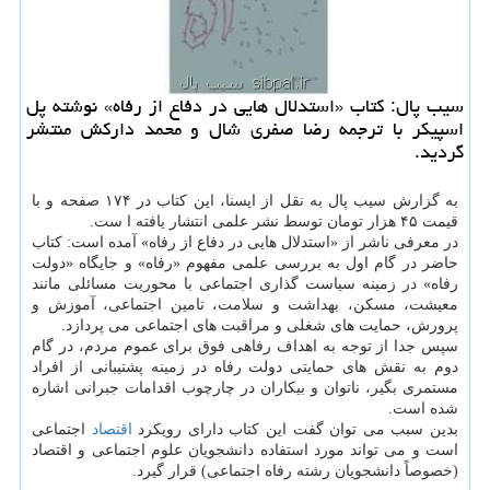
سیب پال: كتاب «استدلال هایی در دفاع از رفاه» نوشته پل
اسپیكر با ترجمه رضا صفری شال و محمد داركش منتشر
گردید.
به گزارش سیب پال به نقل از ایسنا، این كتاب در ۱۷۴ صفحه و با
قیمت ۴۵ هزار تومان توسط نشر علمی انتشار یافته ا ست.
در معرفی ناشر از «استدلال هایی در دفاع از رفاه» آمده است: كتاب
حاضر در گام اول به بررسی علمی مفهوم «رفاه» و جایگاه «دولت
رفاه» در زمینه سیاست گذاری اجتماعی با محوریت مسائلی مانند
معیشت، مسكن، بهداشت و سلامت، تامین اجتماعی، آموزش و
پرورش، حمایت های شغلی و مراقبت های اجتماعی می پردازد.
سپس جدا از توجه به اهداف رفاهی فوق برای عموم مردم، در گام
دوم به نقش های حمایتی دولت رفاه در زمینه پشتیبانی از افراد
مستمری بگیر، ناتوان و بیكاران در چارچوب اقدامات جبرانی اشاره
شده است.
بدین سبب می توان گفت این كتاب دارای رویكرد
اقتصاد
اجتماعی
است و می تواند مورد استفاده دانشجویان علوم اجتماعی و اقتصاد
(خصوصاً دانشجویان رشته رفاه اجتماعی) قرار گیرد.