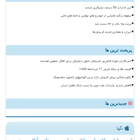
این ادارات 50 درصد دورکاری شدند
سقوط درآمد مالیاتی از خودرو های لوکس و خانه های خالی
برنت ۹۵ دلار و ۴۴ سنت شد
ایران و معماری جدید کریدورها
پربحث ترین ها
خبرنگاران حوزه فناوری، مترجمان تحول دیجیتال برای افکار عمومی هستند
قیمت طلا و سکه امروز 17 مردادماه 1405
رکوردشکنی پیش فروش تازه ترین گوشیهای تاشوی سامسونگ
کاهش شدید واردات نفت چین به سبب جنگ مقابل ایران
جدیدترین ها
تگها