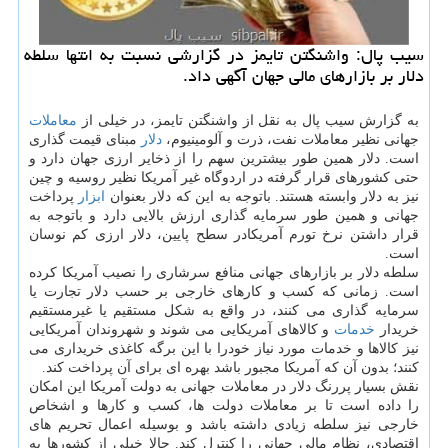
سیب پال: واشنگتن تایمز در گزارشی نسبت به انتها سلطه
دلار بر بازارهای مالی جهان آگهی داد.
به گزارش سیب پال به نقل از واشنگتن تایمز، در خیلی از
معاملات
جهانی نظیر معاملات نفت، ذرت و آلومینیوم،
دلار
مبنای قیمت گذاری
است. دلار همین طور بیشترین سهم را از ذخایر ارزی جهان دارد و
حتی كشورهای قرار گرفته در اردوگاه غیر آمریكا نظیر روسیه و چین
نیز به دلار وابسته هستند. باتوجه به این كه دلار بعنوان
ابزار
پرداخت
جهانی و همین طور سرمایه گذاری ارزش بالایی دارد و باتوجه به
قرار داشتن نرخ تورم آمریكادر سطح پایین، دلار ارزی كم نوسان
است.
سلطه دلار بر بازارهای جهانی منافع سرشاری را نصیب آمریكا كرده
است. زمانی كه كسب و كارهای خارجی بر حسب دلار تجارت یا
سرمایه گذاری می كنند، در واقع به شكل مستقیم یا غیرمستقیم
خریدار
خدمات
و كالاهای آمریكایی می شوند و شهروندان آمریكایی
نیز كالاها و خدمات مورد نیاز خودرا با این برگه كاغذی خریداری می
كنند؛ بدون آن كه آمریكا مجبور باشد بهره ای برای آن پرداخت كند.
نقش بسیار پررنگ دلار در معاملات جهانی به دولت آمریكا این امكان
را داده است تا بر معاملات دولت ها، كسب و كارها و اشخاص
خارجی نیز سلطه زیادی داشته باشد و بوسیله اعمال تحریم های
اقتصادی، نظام مالی جهانی را كنترل كند. حالا خیلی از كشورها به