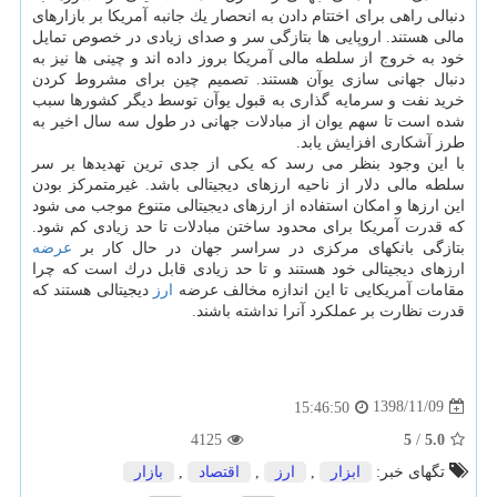
دنبالی راهی برای اختتام دادن به انحصار یك جانبه آمریكا بر بازارهای
مالی هستند. اروپایی ها بتازگی سر و صدای زیادی در خصوص تمایل
خود به خروج از سلطه مالی آمریكا بروز داده اند و چینی ها نیز به
دنبال جهانی سازی یوآن هستند. تصمیم چین برای مشروط كردن
خرید نفت و سرمایه گذاری به قبول یوآن توسط دیگر كشورها سبب
شده است تا سهم یوان از مبادلات جهانی در طول سه سال اخیر به
طرز آشكاری افزایش یابد.
با این وجود بنظر می رسد كه یكی از جدی ترین تهدیدها بر سر
سلطه مالی دلار از ناحیه ارزهای دیجیتالی باشد. غیرمتمركز بودن
این ارزها و امكان استفاده از ارزهای دیجیتالی متنوع موجب می شود
كه قدرت آمریكا برای محدود ساختن مبادلات تا حد زیادی كم شود.
بتازگی بانكهای مركزی در سراسر جهان در حال كار بر
عرضه
ارزهای دیجیتالی خود هستند و تا حد زیادی قابل درك است كه چرا
مقامات آمریكایی تا این اندازه مخالف عرضه
ارز
دیجیتالی هستند كه
قدرت نظارت بر عملكرد آنرا نداشته باشند.
1398/11/09
15:46:50
4125
5
/
5.0
تگهای خبر:
ابزار
,
ارز
,
اقتصاد
,
بازار