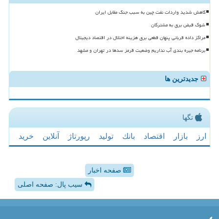
کاهش شدید واردات نفت چین به سبب جنگ مقابل ایران
شوک قبض برق به مشترکان
مراکز داده قربانی پنهان قطعی برق هزینه اختلال در اقتصاد دیجیتال
برنامه جیره بندی آب نداریم وضعیت قرمز سدها در تهران و مشهد
جدیدترین ها
تگها
ارز
بازار
اقتصاد
بانك
تولید
رپورتاژ
آنلاین
خرید
صفحه اخبار
سیب پال: صفحه اصلی