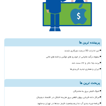
پربیننده ترین ها
این ادارات 50 درصد دورکاری شدند
سقوط درآمد مالیاتی از خودرو های لوکس و خانه های خالی
برنت ۹۵ دلار و ۴۴ سنت شد
ایران و معماری جدید کریدورها
پربحث ترین ها
شوک قبض برق به مشترکان
مراکز داده قربانی پنهان قطعی برق هزینه اختلال در اقتصاد دیجیتال
برنامه جیره بندی آب نداریم وضعیت قرمز سدها در تهران و مشهد