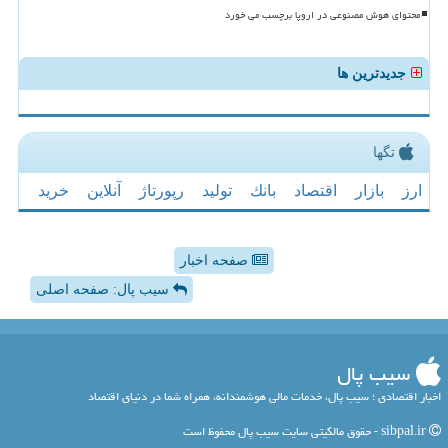
محتوای هوش مصنوعی در اروپا برچسب می خورد
جدیدترین ها
تگها
ارز
بازار
اقتصاد
بانك
تولید
رپورتاژ
آنلاین
خرید
صفحه اخبار
سیب پال: صفحه اصلی
سیب پال
اخبار اقتصادی ؛ سیب پال، خدمات مالی هوشمندانه، همراه شما در دنیای اقتصاد
sibpal.ir - حقوق مالکیتی سایت سیب پال محفوظ است