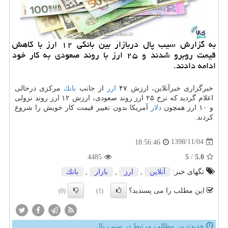
به گزارش سیب پال دربازار بین بانكی ۱۲ ارز با كاهش
قیمت روبرو شدند و ۲۵ ارز با روند صعودی به كار خود
ادامه دادند.
خبرگزاری خبرآنلاین، ارزش ۴۷
ارز
از جانب
بانك
مركزی درحالی
اعلام گردید كه نرخ ۲۵ ارز روند صعودی، ارزش ۱۲ ارز روند نزولی
و ۱۰ ارز همچون
دلار
آمریكا بدون تغییر قیمت كار خویش را شروع
كردند.
1398/11/04
18:56:46
4485
5
/
5.0
تگهای خبر:
آنلاین
,
ارز
,
بازار
,
بانك
این مطلب را می پسندید؟
(0)
(1)
جدیدترین مطالب مرتبط در سیب پال