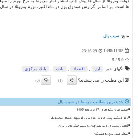
ها است. بر اساس گزارش صندوق پول در ماه اكتبر، تورم ونزوئلا در سال ۲۰۱۹ بیشتر از ۲۰۰ هزار درصد و رشد اقتصادی منفی ۳۵ درصد بوده است
منبع:
سیب پال
1398/11/02
23:16:29
5
/
5.0
تگهای خبر:
ارز
,
اقتصاد
,
بانك
,
بانك مركزی
این مطلب را می پسندید؟
(0)
(1)
جدیدترین مطالب مرتبط در سیب پال
قیمت طلا و سکه امروز 17 مردادماه 1405
رکوردشکنی پیش فروش تازه ترین گوشیهای تاشوی سامسونگ
کاهش شدید واردات نفت چین به سبب جنگ مقابل ایران
شوک قبض برق به مشترکان