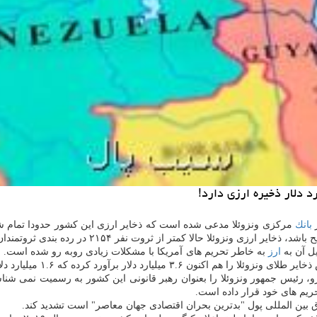
د دلار ذخیره ارزی دارد!
ر
بانك
مركزی ونزوئلا مدعی شده است كه ذخایر ارزی این كشور حدودا تمام شده و این ك
 حالا كمتر از ثروت نفر ۲۱۵۴ در رده بندی ثروتمندان جهان خواهد بود!
یل آن به
ارز
به خاطر تحریم های آمریكا با مشكلات زیادی روبه رو شده است. ب
ه ۱.۶ میلیارد دلار آن مربوط به ذخایر بلوكه شده در لندن است.
 رئیس جمهور ونزوئلا را بعنوان رهبر قانونی این كشور به رسمیت نمی شناسند
ریم های خود قرار داده است.
ق بین المللی پول "بدترین بحران اقتصادی جهان معاصر" است تشدید كند.