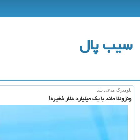
سیب پال
بلومبرگ مدعی شد
ونزوئلا ماند با یك میلیارد دلار ذخیره!