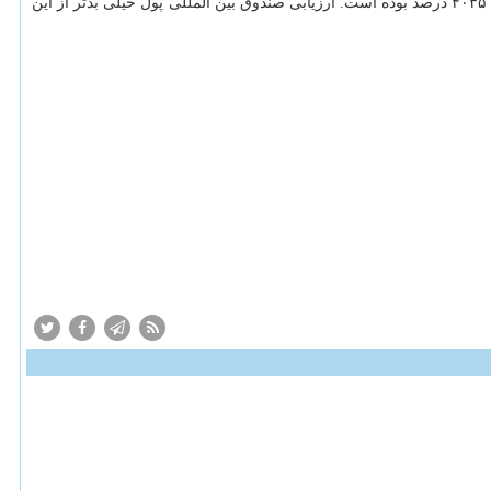
دولت ونزوئلا از سال ها پیش چاپ انتشار آمار مربوط به نرخ تورم را متوقف كرده است اما طبق اعلام كنگره ملی این كشور، تورم در سال ۲۰۱۹ برابر ۴۰۳۵ درصد بوده است. ارزیابی صندوق بین المللی پول خیلی بدتر از این