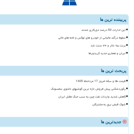
پربیننده ترین ها
این ادارات 50 درصد دورکاری شدند
سقوط درآمد مالیاتی از خودرو های لوکس و خانه های خالی
برنت ۹۵ دلار و ۴۴ سنت شد
ایران و معماری جدید کریدورها
پربحث ترین ها
قیمت طلا و سکه امروز 17 مردادماه 1405
رکوردشکنی پیش فروش تازه ترین گوشیهای تاشوی سامسونگ
کاهش شدید واردات نفت چین به سبب جنگ مقابل ایران
شوک قبض برق به مشترکان
جدیدترین ها