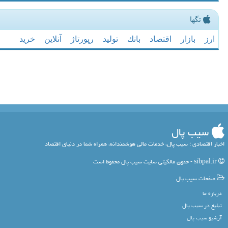
تگها
ارز
بازار
اقتصاد
بانك
تولید
رپورتاژ
آنلاین
خرید
سیب پال
اخبار اقتصادی ؛ سیب پال، خدمات مالی هوشمندانه، همراه شما در دنیای اقتصاد
sibpal.ir - حقوق مالکیتی سایت سیب پال محفوظ است
صفحات سیب پال
درباره ما
تبلیغ در سیب پال
آرشیو سیب پال