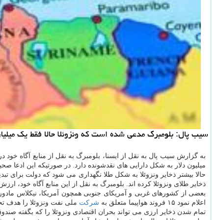
سیب پال: بلومبرگ مدعی شده است كه ونزوئلا حالا فقط یك میلیار
به گزارش سیب پال به نقل از ایسنا، بلومبرگ به نقل از منابع آگاه خود د
میلیون دلار به شكل دارایی های نقدشونده دارد. در صورتیكه این ادعا صحیح باشد، ذخایر ارزی ونزوئلا
حالا بیشتر ذخایر ونزوئلا به شكل طلا نگهداری می شود كه دولت برای تبد
ذخایر طلای ونزوئلا كرده اند. بلومبرگ به نقل از این منابع آگاه خود، ارزش ذخایر طلای ونزوئلا را هم اكنون ۳.۶ میلیارد دلار برآورد كرده ك
بعضی از كشورهای غربی و آمریكای جنوبی همچون آمریكا، نیكلاس مادورو،
اعلام نمود ۱۵ فروند هواپیما متعلق به
شركت
ملی نفت ونزوئلا را هدف تح
تمام شدن ذخایر ارزی می تواند بحران اقتصادی ونزوئلا را كه بگفته صندو