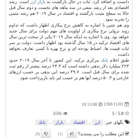
دانست و اضافه كرد: ثبات در حال بازگشت به
بازار
ارز
است. رشد
اقتصادی بعد از رشد منفی در سه ماهه های نخست و دوم سال قبل
حالا به سطح مثبت بازگشته و اقتصاد در سال ۲۰۱۹ هم رشد مثبتی
را تجربه نمود.
وی هم چنین با اشاره به كاهش نرخ بیكاری اظهار داشت كه تداوم
روند نزولی نرخ بیكاری از اولویت های مهم دولت برای سال جدید
خواهد بود. وی با اشاره به اینكه سال ۲۰۱۹ یكی از سخت ترین سال
های اقتصاد تركیه در ۱۵ سال گذشته بود اظهار داشت: دولت بر سر
ثبات قیمت ها، اضباط بودجه ای و نرخ بهره با كسی تعارف نخواهد
داشت.
طبق اعلام
بانك
مركزی تركیه، این كشور تا آخر سال ۲۰۱۹ حدود
۲۲۳ میلیارد دلار بدهی داشته است كه ۲۴.۳ درصد بیشتر از رقم ثبت
شده برای سال قبل است. ۴۹.۷ درصد این بدهی بر حسب ارزهای
خارجی و ۵۰.۳ درصد آنها هم بر حسب لیر باید بازپرداخت شود.
1398/11/01
19:13:08
4506
5
/
5.0
تگهای خبر:
ارز
,
اقتصاد
,
بازار
,
بانك
این مطلب را می پسندید؟
(0)
(1)