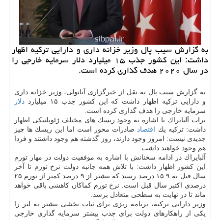
به گزارش سیب پال وزیر خزانه داری و دارایی تركیه اظهار
داشت: این كشور جذب ۱۵ میلیارد دلار سرمایه خارجی را
در سال ۲۰۲۰ هدف گذاری كرده است.
به گزارش سیب پال به نقل از خبرگزاری آناتولی، وزیر خزانه داری
و دارایی تركیه اظهار داشت كه این كشور جذب ۱۵ میلیارد
دلار
سرمایه خارجی را هدف گذاری كرده است.
برات آلبایراك با اشاره به وجود ریسك های مختلف ژئوپلتیكی اظهار
داشت: تركیه یك
اقتصاد
صادرات محور است اما این ریسك ها چیز
جدیدی نیست: امروز وجود دارند، روز گذشته هم وجود داشتند و فردا
هم وجود خواهند داشت.
آلبایراك در ادامه سخنانش با اشاره به موفقیت دولت در مهار تورم
این كشور اظهار داشت: با تلاش همه جانبه دولت نرخ تورم تا آخر
سال قبل به ۱۵.۹ درصد رسید كه بیشتر از ۹ درصد كمتر از تورم ۲۵
درصدی اكتبر سال قبل است. نرخ تورم كماكان كاهشی باقی خواهد
ماند تا در نهایت به سطحی متعادل برسد.
وزیر دارایی تركیه، برنامه ریزی برای ثبات بخشی بیشتر به لیر را
یكی از راهكارهای دولت برای جذب بیشتر سرمایه گذاری خارجی