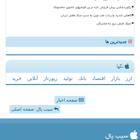
رکوردشکنی پیش فروش تازه ترین گوشیهای تاشوی سامسونگ
کاهش شدید واردات نفت چین به سبب جنگ مقابل ایران
شوک قبض برق به مشترکان
جدیدترین ها
تگها
ارز
بازار
اقتصاد
بانك
تولید
رپورتاژ
آنلاین
خرید
صفحه اخبار
سیب پال: صفحه اصلی
سیب پال