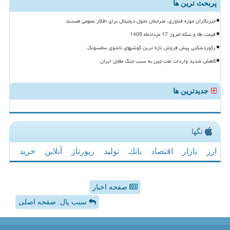
پربحث ترین ها
خبرنگاران حوزه فناوری، مترجمان تحول دیجیتال برای افکار عمومی هستند
قیمت طلا و سکه امروز 17 مردادماه 1405
رکوردشکنی پیش فروش تازه ترین گوشیهای تاشوی سامسونگ
کاهش شدید واردات نفت چین به سبب جنگ مقابل ایران
جدیدترین ها
تگها
ارز
بازار
اقتصاد
بانك
تولید
رپورتاژ
آنلاین
خرید
صفحه اخبار
سیب پال: صفحه اصلی