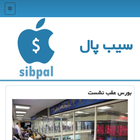
منو
سیب پال
بورس عقب نشست