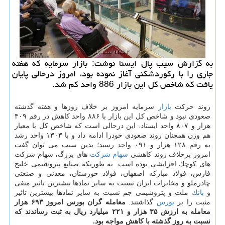
به گزارش سیب پال ایسنا نوشت: بازار سرمایه كه هفته
جاری را با ركوردشكنی آغاز نموده بود، امروز درحالی پایان
یافت كه شاخص كل این بازار 886 واحد كم شد.
روند حركت
بازار
سرمایه امروز بر خلاف روزها و هفته گذشته
صعودی نبود و شاخص كل این بازار با ۸۸۶ واحد كاهش در رقم ۴۰۹
هزار و ۸۰۷ واحد ایستاد. این درحالی است كه شاخص كل با معیار
هم وزن همچنان روند صعودی خودرا ادامه داد و با ۱۳۰۳ واحد رشد
به رقم ۱۲۸ هزار و ۰۹۱ واحد رسید؛ بدین سبب می توان گفت
امروز برخلاف روند كاهشی
سهام
شركت
های بزرگ، سهام شركت
های كوچك افزایشی بوده است. به طوریكه صنایع پتروشیمی خلیج
فارس، فولاد مباركه اصفهان، فولاد خوزستان، معدنی و صنعتی
چادرملو و مخابرات ایران نسبت به سایر نمادها بیشترین تاثیر منفی
و
بانك
ملت و پتروشیمی جم نسبت به سایر نمادها بیشترین تاثیر
مثبت را بر
بورس
گذاشتند.
معامله گران بورس امروز ۶۹۳ هزار
معامله به ارزش ۳۵ هزار و ۲۲۱ میلیارد ریال به ثبت رساندند كه
نسبت به روز گذشته با كاهش مواجه بود.