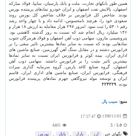
همین طور بانكهای تجارت، ملت و بانك پارسیان، سایپا، فولاد مباركه
اصفهان، پالایش نفت اصفهان و ایران خودرو نمادهای پربیننده بورس
بودند. شاخص كل فرابورس بر خلاف شاخص كل بورس روند
صعودی خود را، هرچند نامحسوس، ادامه داد و با چهار واحد رشد
رقم ۵۳۰۱ را ثبت نمود. امروز ۲۹۷ هزار معامله به ارزش ۱۸ هزار و
۱۴۶ میلیارد ریال انجام شد كه نسبت به روز گذشته كاهشی بود.
پتروشیمی مارون، سهامی ذوب آهن اصفهان و فولاد هرمزگان جنوب
نمادهایی بودند كه نسبت به سایر نمادها بیشترین تاثیر منفی را بر
فرابورس دشتند و در مقابل سنگ آهن گهرزمین، صنایع ماشین های
اداری ایران، بیمه كوثر و فرابورس ایران نسبت به سایر نمادها
بیشترین تاثیر مثبت را بر فرابورس داشتند. سهامی ذوب آهن
اصفهان، گروه صنایع كاغذ پارس، گروه سرمایه گذاری میراث
فرهنگی، فرابورس ایران، صنایع ماشین های اداری ایران، قاسم
ایران و توسعه مولد نیروگاهی جهرم نمادهای پربیننده فرابورس
بودند.
۲۲۳۲۲۹
منبع:
سیب پال
1398/11/01
17:57:47
4401
5
/
5.0
تگهای خبر:
ارز
,
بازار
,
بانك
,
بورس