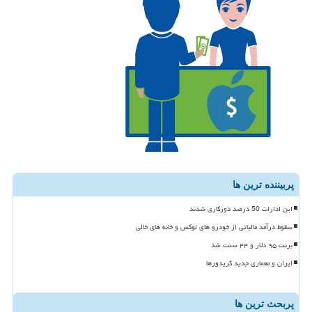
پربیننده ترین ها
این ادارات 50 درصد دورکاری شدند
سقوط درآمد مالیاتی از خودرو های لوکس و خانه های خالی
برنت ۹۵ دلار و ۴۴ سنت شد
ایران و معماری جدید کریدورها
پربحث ترین ها