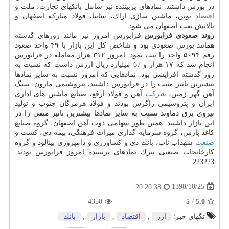
در بورس داشتند. نمادهای پربیننده نیز شامل بانكهای تجارت، ملت و
اقتصاد
نوین، ماشین سازی اراك، سایپا، فولاد مباركه اصفهان و
پالایش نفت اصفهان می شود.
روند صعودی فرابورس
فرابورس امروز نیز مانند روزهای گذشته
همانند بورس صعودی بود و شاخص كل این بازار با ۴۹ واحد صعود
رقم ۵۰۹۴ واحد را ثبت نمود. امروز ۳۱۲ هزار معامله در فرابورس
انجام شد كه ۱۷ هزار و 67 میلیارد ریال ارزش داشت كه نسبت به
روز گذشته افزایشی بود. نمادهایی كه امروز نسبت به سایر نمادها
بیشترین تاثیر مثبت را در فرابورس داشتند، پتروشیمی مارون، سنگ
آهن گهر زمین،
شركت
آهن و فولاد ارفع، صنایع ماشین های اداری
ایران و پتروشیمی زاگرس بودند و فولاد هرمزگان جنوب و تولید
نیروی برق دماوند نسبت به سایر نمادها بیشترین تاثیر منفی را در
این بازار داشتند. همین طور سهامی ذوب آهن اصفهان، گروه صنایع
كاغذ پارس، گروه سرمایه گذاری میراث فرهنگی، بیمه دی، كشت و
صنعت
شهداب ناب، بانك دی و كشاورزی و دامپروری بینالود و گروه
كارخانجات صنعتی تبرك نمادهای پربیینده امروز فرابورس بودند.
223223
1398/10/25
20:20:38
4350
5
/
5.0
تگهای خبر:
ارز
,
اقتصاد
,
بازار
,
بانك