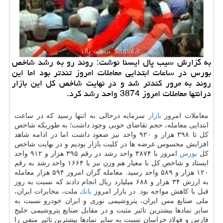
به گزارش سیب پال ایسنا نوشت: روند رو به رشد شاخص
بورس در ساعات ابتدایی معاملات امروز تندتر بود اما این
روند به مرور كندتر شد و در نهایت شاخص كل این بازار
درانتها معاملات امروز 3874 واحد رشد كرد.
معاملات امروز
بازار
سرمایه درحالی به انتها رسید كه در ساعت
ابتدایی معامله، حجم تقاضای خوبی وجود داشت؛ به طوریكه شاخص
كل تا ۳۹۸ هزار و ۹۲۰ واحد نیز صعود داشت اما در ادامه شاهد
افزایش محسوس عرضه ها در كلیت بازار بودیم و در نهایت شاخص
كل
بورس
امروز با ۳۸۷۴ واحد رشد در رقم ۳۹۵ هزار و ۹۱۲ واحد
ایستاد و شاخص كل با معیار هم وزن نیز با ۱۶۶۴ واحد رشد به رقم
۱۲۰ هزار و ۵۸۹ واحد رسید. معامله گران امروز ۵۹۴ هزار معامله
به ارزش ۳۴ هزار و ۶۸۸ میلیارد ریال انجام دادند كه نسبت به روز
قبل با كاهش مواجه بود. در بازار امروز
بانك
ملت، مخابرات ایران،
ملی صنایع مس ایران، پتروشیمی نوری و ایران خودرو نسبت به
سایر نمادها بیشترین تاثیر مثبت و در مقابل صنایع پتروشیمی خلیج
فارس و فولاد خراسان نسبت به سایر نمادها بیشترین تاثیر منفی را