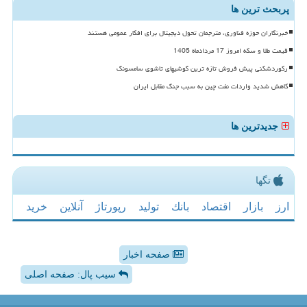
پربحث ترین ها
خبرنگاران حوزه فناوری، مترجمان تحول دیجیتال برای افکار عمومی هستند
قیمت طلا و سکه امروز 17 مردادماه 1405
رکوردشکنی پیش فروش تازه ترین گوشیهای تاشوی سامسونگ
کاهش شدید واردات نفت چین به سبب جنگ مقابل ایران
جدیدترین ها
تگها
ارز
بازار
اقتصاد
بانك
تولید
رپورتاژ
آنلاین
خرید
صفحه اخبار
سیب پال: صفحه اصلی