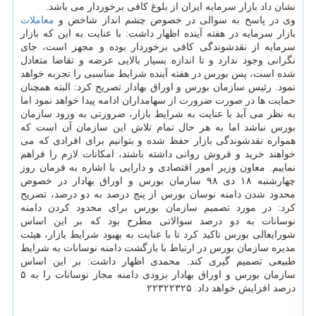
نشان داد بازار سرمایه ایران از بلوغ كافی برخوردار می باشد.
وی در پاسخ به سوالی در خصوص چشم انداز شاخص و
معاملات
بازار سرمایه در هفته آینده اظهار داشت: با عنایت به این كه بازار
سرمایه از نقدشوندگی كافی برخوردار بوده و مجهز است، جای
نگرانی وجود ندارد و تا اندازه بسیار بالایی عرضه و تقاضا متعادل
شده است، پس بورس در هفته آینده شرایط مناسبی را تجربه خواهد
نمود. رئیس سازمان بورس و اوراق بهادار تصریح كرد: البته همچنان
حمایت ها در صورت ضرورت از سهامداران ادامه پیدا خواهد نمود اما
به نظر می آید با عنایت به شرایط بازار، ضرورتی به ورود سازمان
بورس نباشد اما به هر حال تمام تلاش این سازمان آن است كه
همواره نقدشوندگی بازار حفظ شده و بتوانیم برای افرادی كه می
خواهند خرید و فروش روانی داشته باشند، امكانات لازم را فراهم
نماییم. معاون وزیر امور اقتصادی و دارایی با اشاره به فرمان روز
چهارشنبه ۱۸ دی ۹۸ سازمان بورس و اوراق بهادار در خصوص
محدود شدن دامنه نوسان بورس از پنج درصد به دو درصد، تصریح
كرد: در مورد تصمیم سازمان بورس برای محدود كردن دامنه
نوسانات به دو درصد سوالاتی مطرح بود كه بر این اساس
شورایعالی بورس تاكید كرد تا با عنایت به بهبود شرایط بازار، هیئت
مدیره سازمان بورس در ارتباط با بازگشت دامنه نوسانات به شرایط
طبیعی تصمیم گیری كند. محمدی اظهار داشت: بر این اساس
سازمان بورس و اوراق بهادار بزودی دامنه مجاز نوسانات را به ۵
درصد افزایش خواهد داد. ۲۲۳۲۲۳۲۵