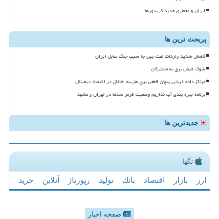
ایران و معماری جدید کریدورها
پربحث ترین ها
کاهش شدید واردات نفت چین به سبب جنگ مقابل ایران
شوک قبض برق به مشترکان
مراکز داده قربانی پنهان قطعی برق هزینه اختلال در اقتصاد دیجیتال
برنامه جیره بندی آب نداریم وضعیت قرمز سدها در تهران و مشهد
جدیدترین ها
تگها
ارز
بازار
اقتصاد
بانك
تولید
رپورتاژ
آنلاین
خرید
صفحه اخبار