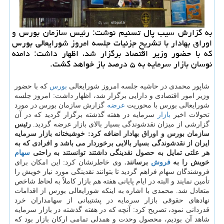
به گزارش سیب پال تسنیم نوشت: رئیس سازمان بورس و
اوراق بهادار با تشریح جزئیات جلسه امروز شورایعالی بورس
كه با حضور وزیر اقتصاد برگزار شد، اظهار داشت: دامنه
نوسان بازار سرمایه به ۵ درصد باز خواهد گشت.
شاپور محمدی در حاشیه جلسه امروز شورایعالی
بورس
كه با حضور
وزیر امور اقتصادی و دارایی برگزار شد، اظهار داشت: امروز جلسه
شورایعالی بورس با محوریت
عرضه
گزارش سازمان بورس در مورد
تحولات اخیر
بازار
سرمایه در هفته گذشته برگزار گردید كه در آن
گزارشی از میزان نقدشوندگی بسیار بالای بازار عرضه گردید.
رئیس
سازمان بورس و اوراق بهادار اضافه كرد: خوشبختانه بازار سرمایه
ایران از نقدشوندگی بسیار بالایی برخوردار می باشد و افرادی كه به
هر علتی تمایل به حصول نقدینگی داشتند توانستند به راحتی
سهام
خویش را به
فروش
برسانند.
وی خاطرنشان كرد: این امكان برای
فروشندگان سهام فراهم گردید تا بتوانند نقدینگی مورد نیاز خویش را
تأمین نمایند و البته در ایام پایانی هفته هم بازار كاملاً به لحاظ شاخص
متعادل شد. محمدی با اشاره به اینكه شورایعالی بورس از اقدامات
نهادهای حقوقی بازار سرمایه در پشتیبانی از سهامداران خرد
قدردانی نمود، تصریح كرد: آنچه كه در هفته گذشته در بازار سرمایه
شاهد آن بودیم، محصول وحدت و همدلی تمامی اركان بازار بود كه