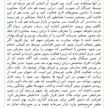
در آنها مشاهده نمی گردد. وی افزود: از آنجایی كه هر حرفه ای باید
توسط خبرگان آن صورت گیرد، دراین زمینه هم باید افراد مشاوره
دهنده با داشتن مجوزهای لازم فعالیت كنند و این بحث هم از این
قاعده كلی مستثنی نیست؛ همانطور كه با ایجاد مشكلی در هر زمینه
به
متخصص
آن بازگشت می نماییم در بازار سرمایه هم باید با چنین
نگاهی پیش برویم. خدابخش اشاره كرد: درباب معرفی
سهام
اگر
فردی بخواهد سهمی را معرفی نماید یا دراین زمینه مشاوره ای بدهد
باید مجوز مشاور سرمایه گذاری را از سازمان بورس و اوراق بهادار
داشته باشد تا بتواند مبادرت به معرفی سهم كند. وی افزود: اگر
بطور شفاف احراز نشود كه چنین اقداماتی توسط چه كسانی انجام
می شود، شخص یا اشخاصی كه سهمی را برای خرید معرفی می
كنند، جرم انجام داده اند (زیرا فعالیت بدون مجوز دارند) و كسانی كه
از چنین سیگنال هایی استفاده می نمایند، باید آگاه باشند كه از
نظرات افراد متخصص دراین زمینه بهره مند نمی شوند. مدیر نظارت
بر بورس های سازمان بورس و اوراق بهادار توضیح داد: نكته دیگر
درباب فعالیت كانال هایی غیرمجاز این است كه عنوان می كنند از
زمانی كه سهمی در این گروه ها پیشنهاد می شود با رشد قابل
توجهی مواجه می شوند، این درحالیست كه طی چند ماه اخیر، بازار
روندی صعودی پیش گرفته است و اغلب سهم ها بطور میانگین رشد
خوبی داشته اند، بدین سبب معرفی یك سهم و رشد آن در چنین
شرایطی نمی تواند ملاك عمل قرار بگیرد. خدابخش سفارش كرد:
افرادی كه دانش كافی برای سرمایه گذاری ندارند بهتر است كه
بطور غیرمستقیم وارد بازار سرمایه شوند و در صورتیكه تمایل به