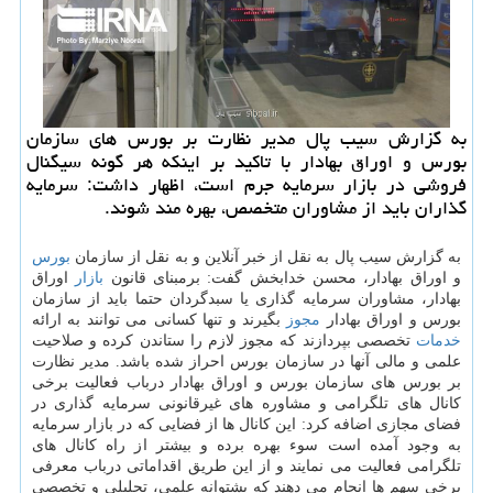
به گزارش سیب پال مدیر نظارت بر بورس های سازمان
بورس و اوراق بهادار با تاكید بر اینكه هر گونه سیگنال
فروشی در بازار سرمایه جرم است، اظهار داشت: سرمایه
گذاران باید از مشاوران متخصص، بهره مند شوند.
به گزارش سیب پال به نقل از خبر آنلاین و به نقل از سازمان
بورس
و اوراق بهادار، محسن خدابخش گفت: برمبنای قانون
بازار
اوراق
بهادار، مشاوران سرمایه گذاری یا سبدگردان حتما باید از سازمان
بورس و اوراق بهادار
مجوز
بگیرند و تنها كسانی می توانند به ارائه
خدمات
تخصصی بپردازند كه مجوز لازم را ستاندن كرده و صلاحیت
علمی و مالی آنها در سازمان بورس احراز شده باشد. مدیر نظارت
بر بورس های سازمان بورس و اوراق بهادار درباب فعالیت برخی
كانال های تلگرامی و مشاوره های غیرقانونی سرمایه گذاری در
فضای مجازی اضافه كرد: این كانال ها از فضایی كه در بازار سرمایه
به وجود آمده است سوء بهره برده و بیشتر از راه كانال های
تلگرامی فعالیت می نمایند و از این طریق اقداماتی درباب معرفی
برخی سهم ها انجام می دهند كه پشتوانه علمی، تحلیلی و تخصصی