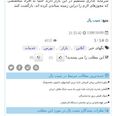
سرمایه گذاری مستقیم در این بازار دارند حتما به افراد متخصصی
كه مجوزهای لازم را دراین زمینه ستاندن كرده اند، بازگشت كنند
منبع:
سیب پال
1398/10/09
21:55:42
4112
5
/
5.0
تگهای خبر:
آنلاین
,
بازار
,
بورس
,
خدمات
این مطلب را می پسندید؟
(0)
(1)
جدیدترین مطالب مرتبط در سیب پال
رکوردشکنی پیش فروش تازه ترین گوشیهای تاشوی سامسونگ
کاهش شدید واردات نفت چین به سبب جنگ مقابل ایران
شوک قبض برق به مشترکان
خبر مهم مالیاتی برای صاحبان دستگاه کارتخوان
نظرات بینندگان سیب پال در مورد این مطلب