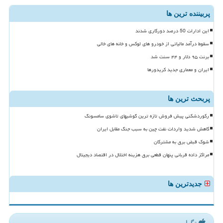
پربیننده ترین ها
این ادارات 50 درصد دورکاری شدند
سقوط درآمد مالیاتی از خودرو های لوکس و خانه های خالی
برنت ۹۵ دلار و ۴۴ سنت شد
ایران و معماری جدید کریدورها
پربحث ترین ها
رکوردشکنی پیش فروش تازه ترین گوشیهای تاشوی سامسونگ
کاهش شدید واردات نفت چین به سبب جنگ مقابل ایران
شوک قبض برق به مشترکان
مراکز داده قربانی پنهان قطعی برق هزینه اختلال در اقتصاد دیجیتال
جدیدترین ها