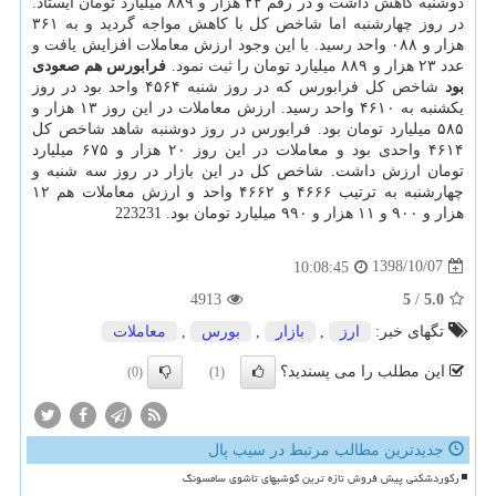
دوشنبه كاهش داشت و در رقم ۲۲ هزار و ۸۸۹ میلیارد تومان ایستاد.
در روز چهارشنبه اما شاخص كل با كاهش مواجه گردید و به ۳۶۱
هزار و ۰۸۸ واحد رسید. با این وجود ارزش معاملات افزایش یافت و
عدد ۲۳ هزار و ۸۸۹ میلیارد تومان را ثبت نمود.
فرابورس هم صعودی
بود
شاخص كل فرابورس كه در روز شنبه ۴۵۶۴ واحد بود در روز
یكشنبه به ۴۶۱۰ واحد رسید. ارزش معاملات در این روز ۱۳ هزار و
۵۸۵ میلیارد تومان بود. فرابورس در روز دوشنبه شاهد شاخص كل
۴۶۱۴ واحدی بود و معاملات در این روز ۲۰ هزار و ۶۷۵ میلیارد
تومان ارزش داشت. شاخص كل در این بازار در روز سه شنبه و
چهارشنبه به ترتیب ۴۶۶۶ و ۴۶۶۲ واحد و ارزش معاملات هم ۱۲
هزار و ۹۰۰ و ۱۱ هزار و ۹۹۰ میلیارد تومان بود. 223231
1398/10/07
10:08:45
4913
5
/
5.0
تگهای خبر:
ارز
,
بازار
,
بورس
,
معاملات
این مطلب را می پسندید؟
(0)
(1)
جدیدترین مطالب مرتبط در سیب پال
رکوردشکنی پیش فروش تازه ترین گوشیهای تاشوی سامسونگ