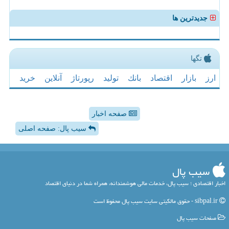
جدیدترین ها
تگها
ارز
بازار
اقتصاد
بانك
تولید
رپورتاژ
آنلاین
خرید
صفحه اخبار
سیب پال: صفحه اصلی
سیب پال
اخبار اقتصادی ؛ سیب پال، خدمات مالی هوشمندانه، همراه شما در دنیای اقتصاد
sibpal.ir - حقوق مالکیتی سایت سیب پال محفوظ است
صفحات سیب پال