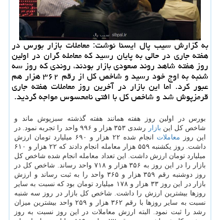
به گزارش سیب پال ایسنا نوشت: معاملات بازار بورس در
هفته جاری در حالی به پایان رسید كه معامله گران در اولین
روز هفته شاهد روند صعودی بازار بودند، روندی كه روز سه
شنبه به اوج خود رسید و شاخص كل از رقم ۳۶۲ هزار هم
عبور كرد. اما این بازار در آخرین روز معاملات هفته جاری
قرمزپوش شد و شاخص كل با افتی نامحسوس مواجه گردید.
بورس در اولین روز هفته همانند هفته گذشته سبزپوش ماند و
شاخص كل این
بازار
رشدی ۳۵۳ هزار و ۹۹۶ واحد را تجربه نمود. در
این روز
معاملات
انجام شده ۲۲ هزار و ۶۹۰ میلیارد تومان ارزش
داشت. روز یكشنبه ۵۵۹ هزار معامله انجام دادند كه ۲۲ هزار و ۶۱۰
میلیارد تومان ارزش داشت. این تعداد معامله انجام شده شاخص كل
بازار را در این روز به ۳۵۶ هزار و ۷۱۸ واحد رساند. شاخص كل در
روز دوشنبه رقم ۳۵۹ هزار و ۳۶۵ واحد را به ثبت رساند و ارزش
بازار در این روز ۳۳ هزار و ۱۷۸ میلیارد تومان بود كه نسبت به سایر
روزها بیشترین ارزش را داشت. شاخص كل بازار در روز سه شنبه
نسبت به سایر روزها با رقم ۳۶۲ هزار و ۲۵۹ واحد بیشترین میزان
رشد را ثبت نمود. البته ارزش معاملات در این روز نسبت به روز