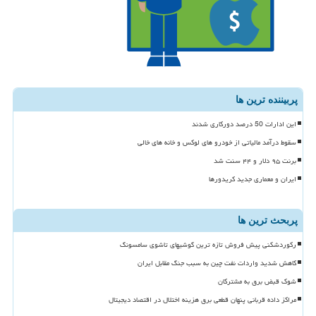
پربیننده ترین ها
این ادارات 50 درصد دورکاری شدند
سقوط درآمد مالیاتی از خودرو های لوکس و خانه های خالی
برنت ۹۵ دلار و ۴۴ سنت شد
ایران و معماری جدید کریدورها
پربحث ترین ها
رکوردشکنی پیش فروش تازه ترین گوشیهای تاشوی سامسونگ
کاهش شدید واردات نفت چین به سبب جنگ مقابل ایران
شوک قبض برق به مشترکان
مراکز داده قربانی پنهان قطعی برق هزینه اختلال در اقتصاد دیجیتال