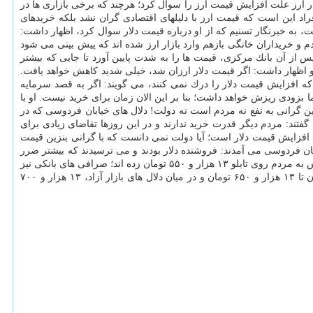
ازار ارز علت افزایش قیمت ارز را سوال كرد؛ هرچند كه برخی بازاری ها در
فراد این است كه قیمت ارز با دلیلهای اقتصادی گران نشد بلكه خریدهای
، به خبرنگار تسنیم كه از او درباره قیمت دلار سوال كرد، اظهار داشت:
م و خریداران خانگی بازهم وارد بازار ارز شده اند كه پیش بینی می شود
پس از آن بانك مركزی، قیمت ها را به شدت پایین آورد تا جایی كه بیشتر
د و اظهار داشت: اگر قیمت دلار ارزان شد، خیلی شدید كاهش خواهد یافت.
ه افزایش قیمت دلار را درك نمی كنند، می گویند: اگر به قصد سرمایه
 بزودی ریزش خواهد داشت؛ بنا بر این الان زمان برای خرید نیست. او با
ین گرانی به نفع نه مردم است نه دولت! دلال های خیابان فردوسی كه در
فتند: مردم دیگر قدرت خرید ندارند و در این روزها تقاضای زیادی برای
ی افزایش قیمت دلار است؛ آیا دولت نمی دانست كه با گرانی بنزین قیمت
بان فردوسی می آمدند: فروشنده دلار بودند و می ترسیدند كه بیشتر ضرر
كنند. اما بعد از آن كه اعلام نمودند بنزین گران می شود استارت افزایش قیمت ارز زده شد. بیشتر صرافی های خیابان فردوسی قیمت دلار را برای فروش به مردم روی تابلو ۱۳ هزار و ۵۵۰ تومان زده اند؛ صرافی های بانكی نیز
با دستور بانك مركزی ساعت كاری خودرا افزایش داده و تا ساعت ۱۷ هر روز به متقاضیان ارز می فروشند. دلار در صرافی ها از ۱۳ هزار و ۵۵۰ تومان تا ۱۳ هزار و ۶۵۰ تومان و در میان دلال های بازار آزاد، ۱۳ هزار و ۷۰۰