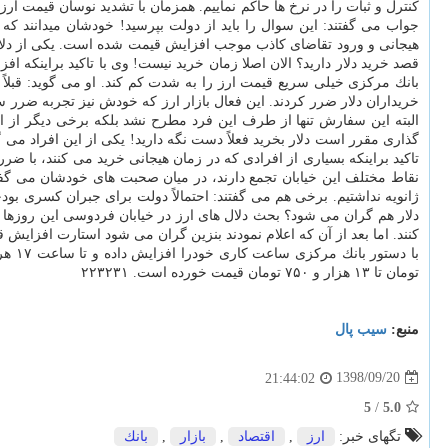
كنترل و ثبات را در نرخ ها حاكم نماییم. همزمان با تشدید نوسان قیمت ارز
جواب می گفتند: این سوال را باید از دولت بپرسید! خودشان میدانند كه 
هیجانی و ورود تقاضای كاذب موجب افزایش قیمت شده است. یكی از دلا
قصد خرید دلار دارید؟ الان اصلا زمان خرید نیست! وی با تاكید براینكه 
بانك مركزی خیلی سریع قیمت ارز را به شدت كم كند. او می گوید: قبلاً ه
خریداران دلار ضرر كردند. این فعال بازار ارز كه خودش نیز تجربه ضرر س
البته این سفارش تنها از طرف این فرد مطرح نشد بلكه برخی دیگر از ا
گذاری مقرر است دلار بخرید فعلاً دست نگه دارید! یكی از این افراد می 
تاكید براینكه بسیاری از افرادی كه در زمان هیجانی خرید می كنند، با 
نقاط مختلف این خیابان تجمع دارند، در میان صحبت های خودشان می گفتند
ژانویه نداشتیم. برخی هم می گفتند: احتمالاً دولت برای جبران كسری بو
دلار هم گران می شود؟ بحث دلال های ارز در خیابان فردوسی این روزها د
تومان تا ۱۳ هزار و ۷۵۰ تومان قیمت خورده است. ۲۲۳۲۳۱
منبع:
سیب پال
1398/09/20
21:44:02
5
/
5.0
تگهای خبر:
ارز
,
اقتصاد
,
بازار
,
بانك