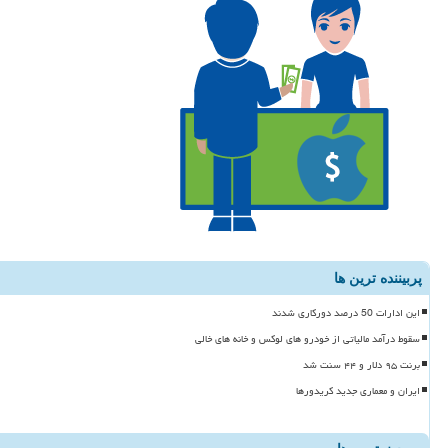
پربیننده ترین ها
این ادارات 50 درصد دورکاری شدند
سقوط درآمد مالیاتی از خودرو های لوکس و خانه های خالی
برنت ۹۵ دلار و ۴۴ سنت شد
ایران و معماری جدید کریدورها