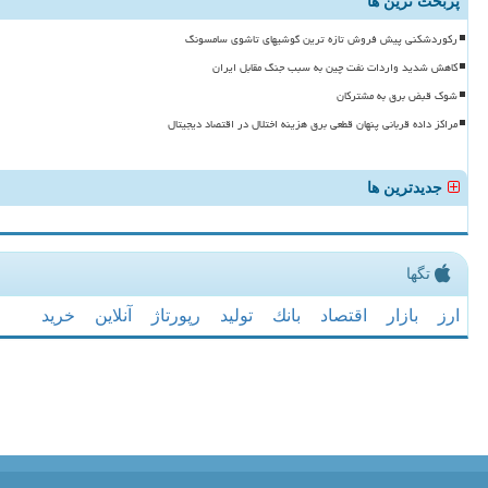
پربحث ترین ها
رکوردشکنی پیش فروش تازه ترین گوشیهای تاشوی سامسونگ
کاهش شدید واردات نفت چین به سبب جنگ مقابل ایران
شوک قبض برق به مشترکان
مراکز داده قربانی پنهان قطعی برق هزینه اختلال در اقتصاد دیجیتال
جدیدترین ها
تگها
ارز
بازار
اقتصاد
بانك
تولید
رپورتاژ
آنلاین
خرید