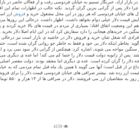
 در بازار آزاد، خبرنگار تسنیم به خیابان فردوسی رفت و از فعالان حاضر در ب
چرا دلار پس از گرانی بنزین گران گردید. نكته جالب در اظهارات تمام این ا
ل های خیابان فردوسی كه هر روز در این محل مشغول خرید و
فروش
ارز است
افزایش قیمت دلار خیلی دوام نخواهد داشت، اظهار داشت: درحالی این روزها مرد
م این وضعیت اتفاق افتاد؛ بسیاری از مردم در قیمت های بالا خرید كردند و 
نگین در خریدهای هیجانی را دارد سفارش كرد كه در این ایام اصلا دلار نخری
فرادی كه شغل شان خرید و فروش دلار در حاشیه ی بازار است نیز درحالی ك
گوید: بخاطر اینكه دلار بی خود و فقط به خاطر جو روانی گران شده است، حتما
ضرر سنگین مواجه می شوند، اشاره كرد: هیچكس از گرانی دلار سود نمی برد و ا
: پس از ژانویه دولت قیمت دلار را حتما كم می كند! اما عده ی دیگری می گ
دجه دلار را گران كرده است. عده ی دیگری اما معتقد بودند: دولت مقصر اصل
اغ تر از قبل است؛ آنها می گویند تا همین یك ماه قبل تمام مردمی كه به خیا
4159