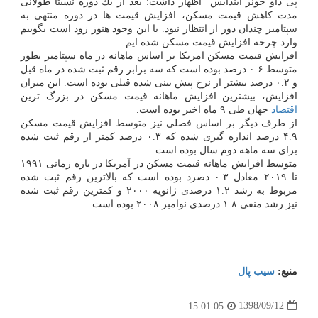
پی داو جونز ایندایس" اظهار داشت: بعد از یك دوره نسبتا طولانی
مدت كاهش قیمت مسكن، افزایش قیمت ها در دوره منتهی به
سپتامبر چندان دور از انتظار نبود. با این وجود هنوز زود است بگوییم
وارد چرخه افزایش قیمت مسكن شده ایم.
افزایش قیمت مسكن امریكا بر اساس ماهانه در ماه سپتامبر بطور
متوسط ۰.۶ درصد بوده است كه سه برابر رقم ثبت شده در ماه قبل
و ۰.۲ درصد بیشتر از نرخ پیش بینی شده قبلی بوده است. این میزان
افزایش، بیشترین افزایش ماهانه قیمت مسكن در بزرگ ترین
اقتصاد
جهان طی ۹ ماه اخیر بوده است.
از طرف دیگر بر اساس فصلی نیز متوسط افزایش قیمت مسكن
۴.۹ درصد اندازه گیری شده كه ۰.۳ درصد كمتر از رقم ثبت شده
برای سه ماهه دوم سال بوده است.
متوسط افزایش ماهانه قیمت مسكن در آمریكا در بازه زمانی ۱۹۹۱
تا ۲۰۱۹ معادل ۰.۳ دصرد بوده است كه بالاترین رقم ثبت شده
مربوط به رشد ۱.۲ درصدی ژانویه ۲۰۰۰ و كمترین رقم ثبت شده
نیز رشد منفی ۱.۸ درصدی نوامبر ۲۰۰۸ بوده است.
منبع:
سیب پال
1398/09/12
15:01:05