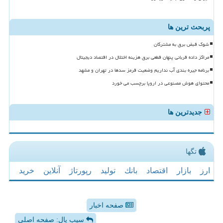
پربحث ترین ها
شوک قبض برق به مشترکان
مراکز داده قربانی پنهان قطعی برق هزینه اختلال در اقتصاد دیجیتال
برنامه جیره بندی آب نداریم وضعیت قرمز سدها در تهران و مشهد
محتوای هوش مصنوعی در اروپا برچسب می خورد
جدیدترین ها
تگها
ارز
بازار
اقتصاد
بانك
تولید
رپورتاژ
آنلاین
خرید
صفحه اخبار
سیب پال: صفحه اصلی