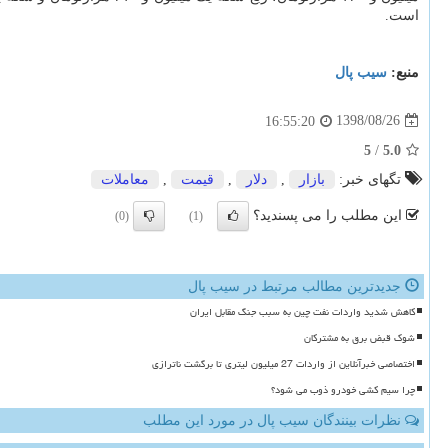
است.
منبع:
سیب پال
1398/08/26
16:55:20
5
/
5.0
تگهای خبر:
بازار
,
دلار
,
قیمت
,
معاملات
این مطلب را می پسندید؟
(0)
(1)
جدیدترین مطالب مرتبط در سیب پال
کاهش شدید واردات نفت چین به سبب جنگ مقابل ایران
شوک قبض برق به مشترکان
اختصاصی خبرآنلاین از واردات 27 میلیون لیتری تا برگشت ناترازی
چرا سیم کشی خودرو ذوب می شود؟
نظرات بینندگان سیب پال در مورد این مطلب