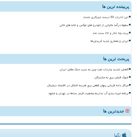
پربیننده ترین ها
این ادارات 50 درصد دورکاری شدند
سقوط درآمد مالیاتی از خودرو های لوکس و خانه های خالی
برنت ۹۵ دلار و ۴۴ سنت شد
ایران و معماری جدید کریدورها
پربحث ترین ها
کاهش شدید واردات نفت چین به سبب جنگ مقابل ایران
شوک قبض برق به مشترکان
مراکز داده قربانی پنهان قطعی برق هزینه اختلال در اقتصاد دیجیتال
برنامه جیره بندی آب نداریم وضعیت قرمز سدها در تهران و مشهد
جدیدترین ها
تگها