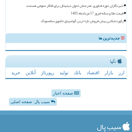
خبرنگاران حوزه فناوری، مترجمان تحول دیجیتال برای افکار عمومی هستند
قیمت طلا و سکه امروز 17 مردادماه 1405
رکوردشکنی پیش فروش تازه ترین گوشیهای تاشوی سامسونگ
جدیدترین ها
تگها
ارز
بازار
اقتصاد
بانك
تولید
رپورتاژ
آنلاین
خرید
صفحه اخبار
سیب پال: صفحه اصلی
سیب پال