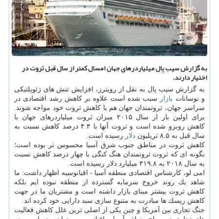
به گزارش سیب پال میلیاردرهای جهان امسال كمتر از سال قبل ثروت در
اختیار دارند.
به گزارش سیب پال به نقل از رویترز، افزایش تنش های ژئوپلتیكی
و نوسانات
بازار
سبب شده است علاوه بر كاهش رشد اقتصادی در
سراسر جهان، ثروتمندان جهان هم با كاهش ثروت خود مواجه شوند.
برای اولین بار از سال ۲۰۱۵ میزان ثروت میلیاردرهای جهان با
كاهش روبرو شده است و ثروت آنها با ۴.۳ درصد كاهش نسبت به
سال قبل به ۸.۵ تریلیون
دلار
رسیده است.
كاهش ثروت در مناطق جنوب شرق آسیا محسوس تر بوده است؛
بگونه ای كه ثروت ثروتمندان هنگ كنگی با چهار درصد كاهش نسبت
به سال ۲۰۱۸ به ۳۱۹.۸ میلیارد دلار رسیده است.
امی لو، كارشناس اقتصادی منطقه آسیا - اقیانوسیه اظهار داشت: ما
شاهد یك روند خروج سرمایه گسترده از منطقه نبوده ایم بلكه
كاهش ثروت بیشتر مبنای بازار داشته است و مشتریان ما در جهت
كاهش ریسك ها مبادرت به متنوع سازی سبد دارایی خود كرده اند.
جنگ تجاری بین آمریكا و چین یكی از اصلی ترین علل كاهش فعالیت