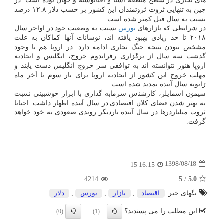
های تجاری در سطح منطقه آسیا و اقیانوسیه و جهان بوده است. در
چین به تنهایی ثروت ثروتمندان این كشور بر حسب دلار ۱۲.۸ درصد
نسبت به سال قبل كمتر شده است.
در شرایطی كه بازارهای
بورس
نسبت به وضعیت خود در اواخر سال
۲۰۱۸ تا حد زیادی بهبود یافته اند، نوسانات آنها كماكان به علت
مشخص نبودن نتیجه جنگ تجاری ادامه دارد. در اروپا هم با وجود
گذشت سه سال از برگزاری رفراندوم خروج، انگلیس و اتحادیه
اروپا هنوز نتوانسته اند به توافقی سر خروج انگلیس دست یابند و
مهلت خروج این كشور از اتحادیه اروپا برای بار سوم تا آخر ماه
ژانویه سال آینده تمدید شده است.
سیمون اسمایلز، كارشناس سرمایه گذاری با ابراز خوشبینی نسبت
به بهتر شدن فضای كلان اقتصادی در سال آینده اظهار داشت: احیانا
ثروت میلیاردرها در سال آینده باردیگر روندی صعودی به خود خواهد
گرفت.
1398/08/18
15:16:15
5
5.0
4214
/
تگهای خبر:
اقتصاد
,
بازار
,
بورس
,
دلار
این مطلب را می پسندید؟
(0)
(1)