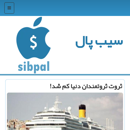
منو
سیب پال
ثروت ثروتمندان دنیا كم شد!