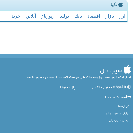
تگها
ارز
بازار
اقتصاد
بانك
تولید
رپورتاژ
آنلاین
خرید
سیب پال
اخبار اقتصادی ؛ سیب پال، خدمات مالی هوشمندانه، همراه شما در دنیای اقتصاد
sibpal.ir - حقوق مالکیتی سایت سیب پال محفوظ است
صفحات سیب پال
درباره ما
تبلیغ در سیب پال
آرشیو سیب پال