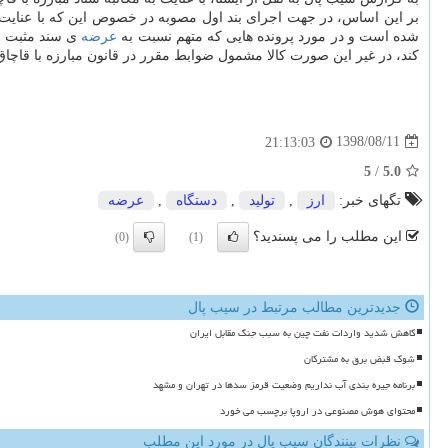
بر این اساس، در جهت اجرای بند اول مصوبه در خصوص این كه با عنایت به 
شده است و در مورد پرونده هایی كه متهم نسبت به
عرضه
كند، در غیر این صورت كالا مشمول ضوابط مقرر در قانون مبارزه با قاچاق 
1398/08/11
21:13:03
5
/
5.0
تگهای خبر:
ارز
,
تولید
,
دستگاه
,
عرضه
این مطلب را می پسندید؟
(0)
(1)
جدیدترین مطالب مرتبط در سیب پال
کاهش شدید واردات نفت چین به سبب جنگ مقابل ایران
شوک قبض برق به مشترکان
برنامه جیره بندی آب نداریم وضعیت قرمز سدها در تهران و مشهد
محتوای هوش مصنوعی در اروپا برچسب می خورد
نظرات بینندگان سیب پال در مورد این مطلب