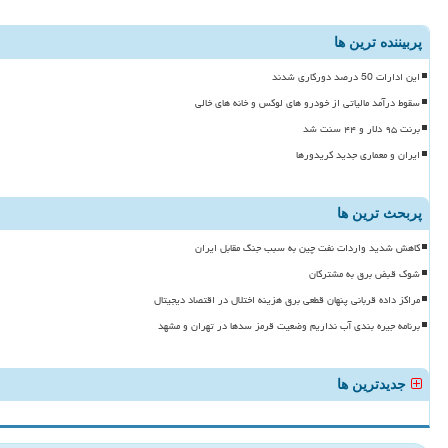
پربیننده ترین ها
این ادارات 50 درصد دورکاری شدند
سقوط درآمد مالیاتی از خودرو های لوکس و خانه های خالی
برنت ۹۵ دلار و ۴۴ سنت شد
ایران و معماری جدید کریدورها
پربحث ترین ها
کاهش شدید واردات نفت چین به سبب جنگ مقابل ایران
شوک قبض برق به مشترکان
مراکز داده قربانی پنهان قطعی برق هزینه اختلال در اقتصاد دیجیتال
برنامه جیره بندی آب نداریم وضعیت قرمز سدها در تهران و مشهد
جدیدترین ها