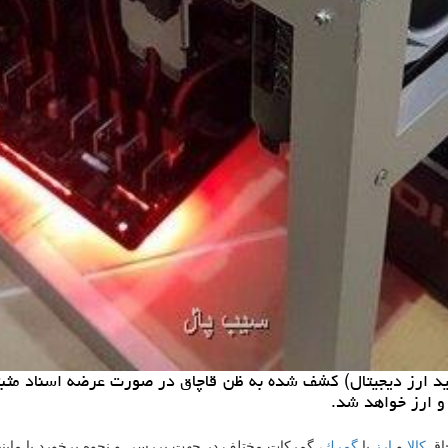
لید ارز دیجیتال) كشف شده به ظن قاچاق در صورت عرضه اسناد مثب
 و ارز خواهد شد.
چاق
كالا
و
ارز
با
گمرك
، گمركات مختلف در جهت بررسی و نحوه برخورد با ماینی