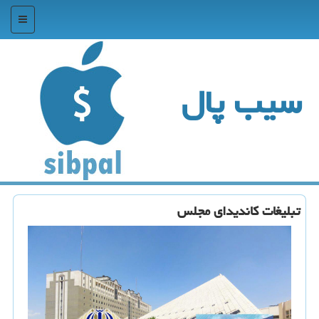
منو
سیب پال
تبلیغات كاندیدای مجلس