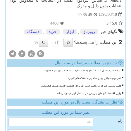
ادعاهای بی‌اساس پیرامون تقلب در انتخابات یا مخدوش بودن
انتخابات بدون دلیل و مدرک.
1398/08/10
20:35:45
4408
5
/
5.0
تگهای خبر:
رپورتاژ
,
ابزار
,
خرید
,
دستگاه
این مطلب را می پسندید؟
(0)
(1)
جدیدترین مطالب مرتبط در سیب پال
برنامه جیره بندی آب نداریم وضعیت قرمز سدها در تهران و مشهد
خبر مهم مالیاتی برای صاحبان دستگاه کارتخوان
عقب نشینی متا از دریافت اشتراک برای قابلیت جدید عینک هوشمند
وزیر اقتصاد خواهان بازبینی در انتشار اوراق دولتی شد
نظرات بینندگان سیب پال در مورد این مطلب
نظر شما در مورد این مطلب
نام: