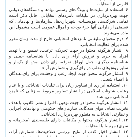
قانونی از انتخابات.
۶. استفاده از سایت‌ها و وبلاگ‌های رسمی نهادها و دستگاه‌های دولتی
جهت بهره‌برداری در تبلیغات نامزدهای انتخاباتی. قابل ذکر است
تمامی شرکت‌ها‌، موسسات‌، شهرداری‌ها‌، سازمان‌ها و نهادهایی که
قسمتی از دارایی آنها جزء بودجه و اموال عمومی است مشمول این
ماده می‌شوند.
۷. درج محتوای تبلیغاتی نامزدهای انتخاباتی خارج از مدت زمان مقرر
شده برای فعالیت انتخاباتی.
۸. انتشار هرگونه محتوا در جهت تحریک‌، ترغیب‌، تطمیع و یا تهدید
افراد به خرید و فروش آراء‌، رای دادن با شناسنامه جعلی و
شناسنامه دیگری‌، جعل اوراق تعرفه‌، رای دادن بیش از یک‌بار و
سایر روش‌های تقلب در رای‌گیری و شمارش آراء.
۹. انتشار هرگونه محتوا جهت ایجاد رعب و وحشت برای رای‌دهندگان
یا اعضاء شعب.
۱۰. استفاده ابزاری از تصاویر زنان برای تبلیغات انتخاباتی و یا عدم
رعایت شئونات اسلامی در انتشار تصاویر مربوط به زنانی که نامزد
انتخاباتی می‌باشند.
۱۱. انتشار هرگونه محتوا در جهت توهین‌، افترا و نشر اکاذیب با هدف
تخریب نظام‌، قوای سه‌گانه‌، سازمان‌های حکومتی و نهادهای اجرایی
و نظارتی انتخابات به منظور بهره‌برداری انتخاباتی.
۱۲. انتشار هرگونه محتوا و مکاتبات دارای طبقه‌بندی (محرمانه و
سری) مرتبط با انتخابات‌.
۱۳. انتشار اخبار کذب از نتایج بررسی صلاحیت‌ها‌، شمارش آراء‌،