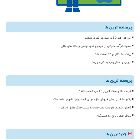
پربیننده ترین ها
این ادارات 50 درصد دورکاری شدند
سقوط درآمد مالیاتی از خودرو های لوکس و خانه های خالی
برنت ۹۵ دلار و ۴۴ سنت شد
ایران و معماری جدید کریدورها
پربحث ترین ها
قیمت طلا و سکه امروز 17 مردادماه 1405
رکوردشکنی پیش فروش تازه ترین گوشیهای تاشوی سامسونگ
کاهش شدید واردات نفت چین به سبب جنگ مقابل ایران
شوک قبض برق به مشترکان
جدیدترین ها