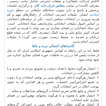
کاغذی (تراکت تبلیغاتی) و تبلیغات اینترنتی شامل سایت رسمی ،
معرفی کاندیدا در سایت
مجلس ایران دات کام
، و برگزاری جلسات
پرسش و پاسخ و دایر نمودن ستادهای تبلیغاتی در سطح
حوزه
انتخابیه
ایشان. تبلیغات اینترنتی انتخابات از راهکارهای مهم و کم
هزینه پیروزی در انتخابات مجلس است. یکی از ترفندهای انتخاباتی
بر اساس اصول تبلیغات انتخاباتی سازماندهی ستاد انتخاباتی است.
این ستاد انتخاباتی در فضای مجازی نیز می تواند با هزینه ی کمتر و
صرف کمتر منابع ملی و بیت المال (مصرف کاغذ که در نتیجه قطع
درختان و صدمه به محیط زیست صورت می گیرد) با تبلیغات
اینترنتی انجام پذیرد.
کاندیداهای احتمالی مرند و جلفا
فقط باید در این رابطه به قوانین جمهوری اسلامی ایران که به نقل
از سایت پلیس فتا در زیر به تخلفات حوزه فضای مجازی اشاره می
شود توجه نمود:
۱. انتشار هرگونه محتوا با هدف ترغیب و تشویق مردم به تحریم و یا
کاهش مشارکت در انتخابات.
۲. انتشار هرگونه ادعای غیرواقع مبنی بر توقف انتخابات و یا دعوت
به تجمع اعتراض‌آمیز‌، اعتصاب‌، تحصن و هر اقدامی که به نحوی
موجب اخلال در امر انتخابات گردد.
۳. انتشار و تبلیغ علائم تحریم انتخابات گروه‌های ضد‌انقلاب و معاند.
۴. انتشار هجو یا هجویه و یا هرگونه محتوای توهین‌آمیز در فضای
مجازی علیه انتخابات.
۵. انتشار هرگونه مطلب خلاف واقع مبنی بر انصراف گروه‌های