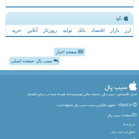
تگها
ارز
بازار
اقتصاد
بانك
تولید
رپورتاژ
آنلاین
خرید
صفحه اخبار
سیب پال: صفحه اصلی
سیب پال
اخبار اقتصادی ؛ سیب پال، خدمات مالی هوشمندانه، همراه شما در دنیای اقتصاد
sibpal.ir - حقوق مالکیتی سایت سیب پال محفوظ است
صفحات سیب پال
درباره ما
تبلیغ در سیب پال