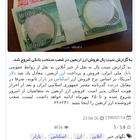
به گزارش سیب پال فروش ارز اربعین در شعب منتخب بانكی شروع شد.
به گزارش سیب پال به نقل از خبر آنلاین به نقل از روابط عمومی
بانك
ملی ایران، فروش و پرداخت
ارز
اربعین، معادل یك صد
دلار
آمریكا، بر اساس نرخ فروش ارز
اسكناس
در
بازار
ثانویه، صرفا در
مقابل
عرضه
گذرنامه معتبر جمهوری اسلامی ایران و بعد از احراز
هویت امكان پذیر است. فروش ارز اربعین به متقاضیان از امروز
شروع شده و تا ۲۵ مهرماه ادامه خواهد داشت. لیست شعب
فروشنده ارز اربعین را اینجا ببینید. ۲۲۶۲۳۱
1398/07/14
23:04:56
5
5.0
4654
/
تگهای خبر:
آنلاین
,
ارز
,
اسكناس
,
بازار