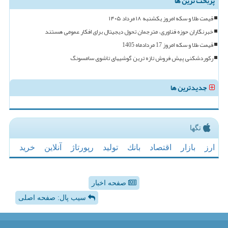
پربحث ترین ها
قیمت طلا و سکه امروز یکشنبه ۱۸ مرداد ۱۴۰۵
خبرنگاران حوزه فناوری، مترجمان تحول دیجیتال برای افکار عمومی هستند
قیمت طلا و سکه امروز 17 مردادماه 1405
رکوردشکنی پیش فروش تازه ترین گوشیهای تاشوی سامسونگ
جدیدترین ها
تگها
ارز
بازار
اقتصاد
بانك
تولید
رپورتاژ
آنلاین
خرید
صفحه اخبار
سیب پال: صفحه اصلی