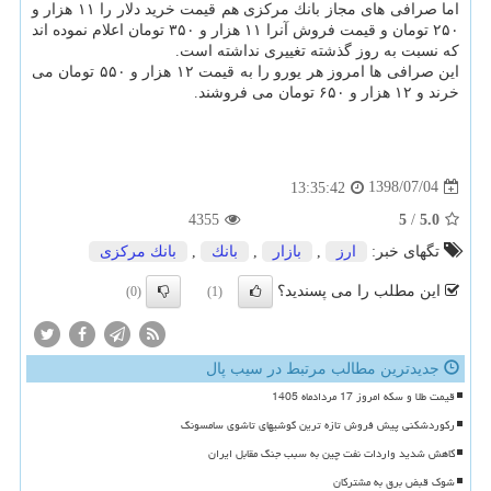
اما صرافی های مجاز بانك مركزی هم قیمت خرید دلار را ۱۱ هزار و
۲۵۰ تومان و قیمت فروش آنرا ۱۱ هزار و ۳۵۰ تومان اعلام نموده اند
كه نسبت به روز گذشته تغییری نداشته است.
این صرافی ها امروز هر یورو را به قیمت ۱۲ هزار و ۵۵۰ تومان می
خرند و ۱۲ هزار و ۶۵۰ تومان می فروشند.
1398/07/04
13:35:42
4355
5
/
5.0
تگهای خبر:
ارز
,
بازار
,
بانك
,
بانك مركزی
این مطلب را می پسندید؟
(0)
(1)
جدیدترین مطالب مرتبط در سیب پال
قیمت طلا و سکه امروز 17 مردادماه 1405
رکوردشکنی پیش فروش تازه ترین گوشیهای تاشوی سامسونگ
کاهش شدید واردات نفت چین به سبب جنگ مقابل ایران
شوک قبض برق به مشترکان