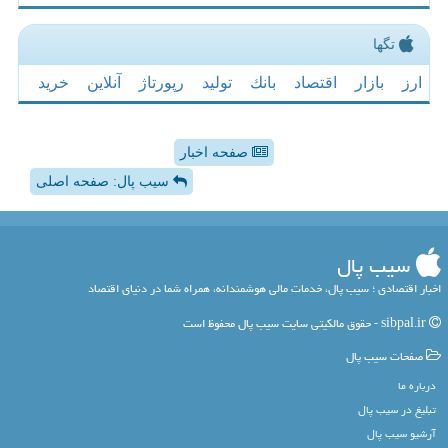
تگها
ارز
بازار
اقتصاد
بانك
تولید
رپورتاژ
آنلاین
خرید
صفحه اخبار
سیب پال: صفحه اصلی
سیب پال
اخبار اقتصادی ؛ سیب پال، خدمات مالی هوشمندانه، همراه شما در دنیای اقتصاد
sibpal.ir - حقوق مالکیتی سایت سیب پال محفوظ است
صفحات سیب پال
درباره ما
تبلیغ در سیب پال
آرشیو سیب پال