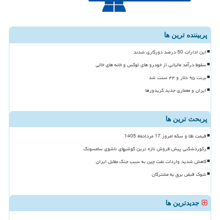
پربیننده ترین ها
این ادارات 50 درصد دورکاری شدند
سقوط درآمد مالیاتی از خودرو های لوکس و خانه های خالی
برنت ۹۵ دلار و ۴۴ سنت شد
ایران و معماری جدید کریدورها
پربحث ترین ها
قیمت طلا و سکه امروز 17 مردادماه 1405
رکوردشکنی پیش فروش تازه ترین گوشیهای تاشوی سامسونگ
کاهش شدید واردات نفت چین به سبب جنگ مقابل ایران
شوک قبض برق به مشترکان
جدیدترین ها