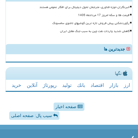
خبرنگاران حوزه فناوری، مترجمان تحول دیجیتال برای افکار عمومی هستند
قیمت طلا و سکه امروز 17 مردادماه 1405
رکوردشکنی پیش فروش تازه ترین گوشیهای تاشوی سامسونگ
کاهش شدید واردات نفت چین به سبب جنگ مقابل ایران
جدیدترین ها
تگها
ارز
بازار
اقتصاد
بانك
تولید
رپورتاژ
آنلاین
خرید
صفحه اخبار
سیب پال: صفحه اصلی