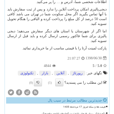
اطلاعات شخصی شما، آدرس و … را پر می‌کنید.
دیجی‌پالیزی امکان پرداخت آنلاین را ندارد و پس از ثبت سفارش باید
با آنها تماس بگیرید اگر محل سکونت شما در تهران می باشد کافی
است 50 درصد از کل مبلغ را پرداخت کرده و الباقی را هنگام تحویل
تسویه کنید.
اما اگر از شهرستان یا استان های دیگر سفارش می‌دهید؛ دیجی
پالیزی برای شما فاکتور رسمی ارسال کرده و باید قبل از ارسال
تسویه کنید.
پارکت لمینت آرتا را با قیمتی مناسب از ما خریداری نمائید.
1398/06/30
21:07:27
4844
5
/
5.0
تگهای خبر:
رپورتاژ
,
آنلاین
,
بازار
,
تكنولوژی
این مطلب را می پسندید؟
(0)
(1)
جدیدترین مطالب مرتبط در سیب پال
قیمت طلا و سکه امروز 17 مردادماه 1405
رکوردشکنی پیش فروش تازه ترین گوشیهای تاشوی سامسونگ