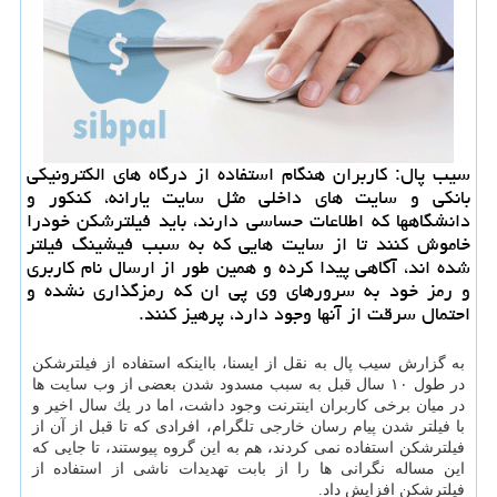
سیب پال: كاربران هنگام استفاده از درگاه های الكترونیكی
بانكی و سایت های داخلی مثل سایت یارانه، كنكور و
دانشگاهها كه اطلاعات حساسی دارند، باید فیلترشكن خودرا
خاموش كنند تا از سایت هایی كه به سبب فیشینگ فیلتر
شده اند، آگاهی پیدا كرده و همین طور از ارسال نام كاربری
و رمز خود به سرورهای وی پی ان كه رمزگذاری نشده و
احتمال سرقت از آنها وجود دارد، پرهیز كنند.
به گزارش سیب پال به نقل از ایسنا، بااینكه استفاده از فیلترشكن
در طول ۱۰ سال قبل به سبب مسدود شدن بعضی از وب سایت ها
در میان برخی كاربران اینترنت وجود داشت، اما در یك سال اخیر و
با فیلتر شدن پیام رسان خارجی تلگرام، افرادی كه تا قبل از آن از
فیلترشكن استفاده نمی كردند، هم به این گروه پیوستند، تا جایی كه
این مساله نگرانی ها را از بابت تهدیدات ناشی از استفاده از
فیلترشكن افزایش داد.