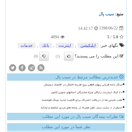
منبع:
سیب پال
1398/06/22
14:42:17
4894
5
/
5.0
تگهای خبر:
اپلیكیشن
,
اینترنت
,
بانك
,
خدمات
این مطلب را می پسندید؟
(0)
(1)
جدیدترین مطالب مرتبط در سیب پال
مراکز داده قربانی پنهان قطعی برق هزینه اختلال در اقتصاد دیجیتال
۲۰ گیگ اینترنت رایگان ویژه مشترکان استانهای جنوبی کشور
عقب نشینی متا از دریافت اشتراک برای قابلیت جدید عینک هوشمند
استقرار ۸ سایت سیار تلفن همراه در پایانه های مرزی شلمچه و چذابه
نظرات بینندگان سیب پال در مورد این مطلب
نظر شما در مورد این مطلب