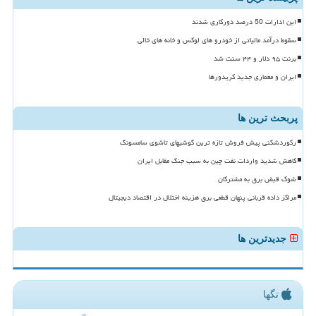
این ادارات 50 درصد دورکاری شدند
سقوط درآمد مالیاتی از خودرو های لوکس و خانه های خالی
برنت ۹۵ دلار و ۴۴ سنت شد
ایران و معماری جدید کریدورها
پربحث ترین ها
رکوردشکنی پیش فروش تازه ترین گوشیهای تاشوی سامسونگ
کاهش شدید واردات نفت چین به سبب جنگ مقابل ایران
شوک قبض برق به مشترکان
مراکز داده قربانی پنهان قطعی برق هزینه اختلال در اقتصاد دیجیتال
جدیدترین ها
تگها