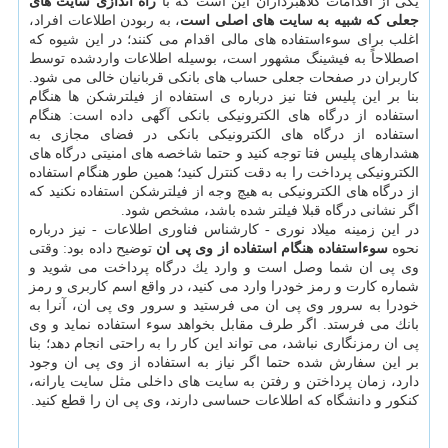
یكی از اقدامات كلاهبرداران این است كه با
راه اندازی سایت های
جعلی كه شبیه به سایت های اصلی است
، به ربودن اطلاعات افراد،
اغلب برای سوءاستفاده های مالی اقدام می كنند؛ در این شیوه كه
اصطلاحاً به فیشینگ مشهور است، بوسیله اطلاعات واردشده توسط
كاربران در صفحات جعلی حساب های بانكی قربانیان خالی می شود.
بنا بر این پلیس فتا نیز درباره ی استفاده از فیلترشكن ها هنگام
استفاده از درگاه های الكترونیكی بانكی آگهی داده است: هنگام
استفاده از درگاه های الكترونیكی بانكی در فضای مجازی به
هشدارهای پلیس فتا توجه كنید و حتما شاخصه های امنیتی درگاه های
الكترونیكی پرداخت را به دقت كنترل كنید؛ همین طور هنگام استفاده
از درگاه های الكترونیكی به هیچ وجه از فیلترشكن استفاده نكنید كه
اگر نشانی درگاه قبلا فیلتر شده باشد، مشخص شود.
در این زمینه میلاد نوری - كارشناس فناوری اطلاعات - نیز درباره
نحوه
سوءاستفاده هنگام استفاده از وی پی ان
توضیح داده بود: وقتی
وی پی ان شما وصل است و وارد یك درگاه پرداخت می شوید و
شماره كارت و رمز خودرا وارد می كنید، در واقع اسم كاربری و رمز
خودرا به سرور وی پی ان می فرستید و سرور وی پی ان، آنرا به
بانك می فرستد. اگر طرف مقابل بخواهد سوء استفاده نماید و وی
پی ان رمزنگاری نباشد، می تواند این كار را به راحتی انجام دهد؛ بنا
بر این سفارش شده حتما اگر نیاز به استفاده از وی پی ان وجود
دارد، زمان پرداختن و رفتن به سایت های داخلی مثل سایت یارانه،
كنكور و دانشگاه كه اطلاعات حساسی دارند، وی پی ان را قطع كنید.