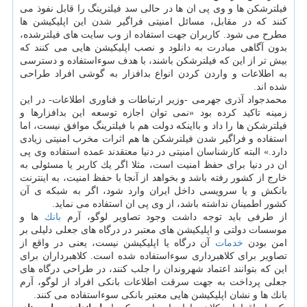
فیلترشكن ها و وی پی ان ها در حالی سد فیلترینگ را قابل نفوذ می
كنند كه در مقابل، مسائل امنیتی فراگیر شدن این اپلیكیشن ها
مطرح می شود. كاربران جهت استفاده از وب سایت های فیلترشده،
بدون آگاهی مبادرت به دانلود و نصب اپلیكیشن هایی می كنند كه
بیش تر از این كه فیلترشكن باشند، با هدف سوءاستفاده و دسترسی
به اطلاعات و واردن كردن انواع بدافزار به گوشی افراد طراحی
شده اند.
محمدجواد آذری جهرمی -وزیر ارتباطات و فناوری اطلاعات- در این
زمینه تاكید كرده بود «نمی توان اجازه توسعه این بدافزارها و
فیلترشكن ها را داد و بااینكه دولت هم با فیلترینگ موافق نیست، اما
استفاده و فراگیر شدن فیلترشكن ها هم اثرات مخرب امنیتی زیادی
دارد.» البته كارشناسان امنیتی در دنیا معتقدند عمده استفاده وی پی
ان در دنیا برای حفظ امنیت است، مثلا اگر یك كاربر یا مسئولی به
خارج از كشور رفته باشد و بخواهد از آنجا با حفظ امنیت، به اینترنت
بانكش و یا سرویسی داخل ایران وارد شود، اگر به شبكه ی آن
كشور اطمینان نداشته باشد، از وی پی ان استفاده می نماید.
از طرفی باید توجه داشت وجود تصاویر لوگو، آرم
بانك
ها و
موسسات دولتی و اپلیكیشن های معتبر در درگاه های جعلی دلیلی بر
امن بودن
خدمات
آن درگاه یا اپلیكیشن نیست، یعنی در واقع از
تصاویر برای كلاهبرداری سوءاستفاده شده است. كلاهبرداران برای
این كه بتوانند اعتماد شهروندان را جلب كنند، در طراحی درگاه های
جعلی پرداخت به جهت سرقت اطلاعات بانكی افراد از لوگو، آرم
بانك ها و نشان اپلیكیشن هایی معتبر بانكی سوءاستفاده می كنند.