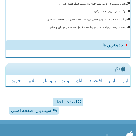
کاهش شدید واردات نفت چین به سبب جنگ مقابل ایران
شوک قبض برق به مشترکان
مراکز داده قربانی پنهان قطعی برق هزینه اختلال در اقتصاد دیجیتال
برنامه جیره بندی آب نداریم وضعیت قرمز سدها در تهران و مشهد
جدیدترین ها
تگها
ارز
بازار
اقتصاد
بانك
تولید
رپورتاژ
آنلاین
خرید
صفحه اخبار
سیب پال: صفحه اصلی