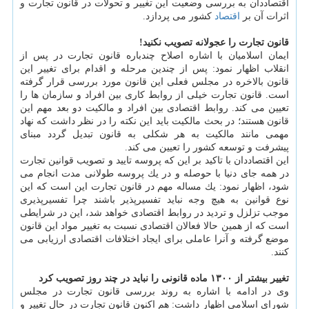
اقتصاددان به بررسی وضعیت این تغییر و تحولات در قانون تجارت و
اثرات آن بر
اقتصاد
كشور می پردازد.
قانون تجارت را عجولانه تصویب نكنید!
ایمان اسلامیان با اشاره اصلاح چندباره قانون تجارت در پس از
انقلاب اظهار نمود: پس از چندین مرحله و اقدام برای تغییر این
قانون بالاخره در مجلس فعلی این قانون مورد بررسی قرار گرفته
است. قانون تجارت خیلی از روابط كاری بین افراد و سازمان ها را
تعیین می كند. روابط اقتصادی بین افراد و مالكیت دو بعد مهم این
قانون هستند؛ در بحث مالكیت باید این نكته را در نظر داشت كه نهاد
مهمی مانند مالكیت به هر شكلی به قانون تبدیل گردد مبنای
پیشرفت و توسعه كشور را تعیین می كند.
این اقتصاددان با تاكید بر این كه پروسه تایید و تصویب قوانین تجارت
در همه جای دنیا با حوصله و در یك پروسه طولانی مدت انجام می
شود، اظهار نمود: یك مساله مهم در قانون تجارت این است كه این
نوع قوانین به هیچ وجه نباید تفسیرپذیر باشند چرا تفسیرپذیری
موجب تزلزل و تردید در روابط اقتصادی خواهد شد، این در شرایطی
است كه از همین حالا فعالان اقتصادی نسبت به تغییر مواد این قانون
موضع گرفته و آنرا عاملی برای ایجاد اختلافات اقتصادی ارزیابی می
كنند.
تغییر بیشتر از ۱۳۰۰ ماده قانونی را نباید در چند روز تصویب كرد
وی در ادامه با اشاره به روند بررسی قانون تجارت در مجلس
شورای اسلامی اظهار داشت: هم اكنون قانون تجارت در حال تغییر و