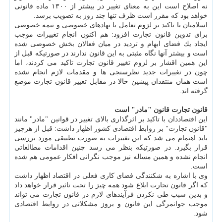
نه اصلاح است این به معنای تغییر در بیشتر از ۱۳۰۰ ماده قانونی
خواهد بود كه مقرر است ظرف تنها چند روز به تصویب برسد.
اسلامیان با تاكید بر لزوم تعامل با نهادهای خصوصی و نیمه خصوصی
برای تدوین قانون تجارت افزود: هم اكنون انجام تغییرات موجب
ایجاد یك فضای ابهام و تردید در میان فعالان بخش خصوصی شده
است و بیشتر آنها نگاه مثبتی به این قانون ندارند در صورتیكه قبل از
این همین اقشار بر لزوم تغییر قانون تجارت تاكید می كردند، اما
چون در تغییرات جدید نظرسنجی ها و مقدمات لازم انجام نشده
است همان منتقدان پیشین حالا در مقابل تغییر قانون تجارت موضع
گرفته اند.
قانون تجارت قانون "مادر" است
این اقتصاددان با تاكید بر اثرگذاری بالای تغییر در قوانین "مادر" مانند
"قانون تجارت" بر روابط اقتصادی كشور اظهار داشت: قبل از هرچیز
باید اهتمام می شد كه این تغییرات به صورت تطبیقی مورد بررسی
قرار بگیرد. در صورتیكه بنظر می رسد چنین اقدامات مطالعاتی
انجام نشده و همین مساله نیز موجب نگرانی افكار عمومی هم شده
است.
وی با اشاره به شكنندگی فضای كاری فعلی در اقتصاد اظهار داشت
كه اگر قانون تجارت ابلاغ شود همه چیز را تحت تاثیر قرار خواهد داد
و بدین سبب طی نكردن فرآیندهای لازم در قانون تجارت می تواند
موجب جوانمرگی این قانون و بروز مشكلاتی در روابط اقتصادی
شود.