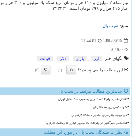
نیم سكه ۲ میلیون و ۱۱۰ هزار تومان، ربع سكه یك میلیون و ۳۰۰ هزار تومان و سكه گرمی ۹۲۰ هزار تومان داد و ستد شد. همین طور قیمت هر اونس طلا در بازارهای جهانی یك هزار و ۵۰۷
عیار ۴۱۵ هزار و ۲۹۹ تومان است. ۲۲۳۲۳۱
منبع:
سیب پال
1398/06/19
11:44:01
5
/
5.0
تگهای خبر:
ارز
,
بازار
,
دلار
,
قیمت
این مطلب را می پسندید؟
(0)
(1)
جدیدترین مطالب مرتبط در سیب پال
کاهش شدید واردات نفت چین به سبب جنگ مقابل ایران
شوک قبض برق به مشترکان
خبر مهم مالیاتی برای صاحبان دستگاه کارتخوان
اختصاصی خبرآنلاین از واردات 27 میلیون لیتری تا برگشت ناترازی
نظرات بینندگان سیب پال در مورد این مطلب