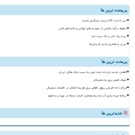
پربیننده ترین ها
این ادارات 50 درصد دورکاری شدند
سقوط درآمد مالیاتی از خودرو های لوکس و خانه های خالی
برنت ۹۵ دلار و ۴۴ سنت شد
ایران و معماری جدید کریدورها
پربحث ترین ها
کاهش شدید واردات نفت چین به سبب جنگ مقابل ایران
شوک قبض برق به مشترکان
مراکز داده قربانی پنهان قطعی برق هزینه اختلال در اقتصاد دیجیتال
برنامه جیره بندی آب نداریم وضعیت قرمز سدها در تهران و مشهد
جدیدترین ها