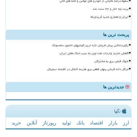
سقوط درآمد مالیاتی از خودرو های لوکس و خانه های خالی
برنت ۹۵ دلار و ۴۴ سنت شد
ایران و معماری جدید کریدورها
پربحث ترین ها
رکوردشکنی پیش فروش تازه ترین گوشیهای تاشوی سامسونگ
کاهش شدید واردات نفت چین به سبب جنگ مقابل ایران
شوک قبض برق به مشترکان
مراکز داده قربانی پنهان قطعی برق هزینه اختلال در اقتصاد دیجیتال
جدیدترین ها
تگها
ارز
بازار
اقتصاد
بانك
تولید
رپورتاژ
آنلاین
خرید