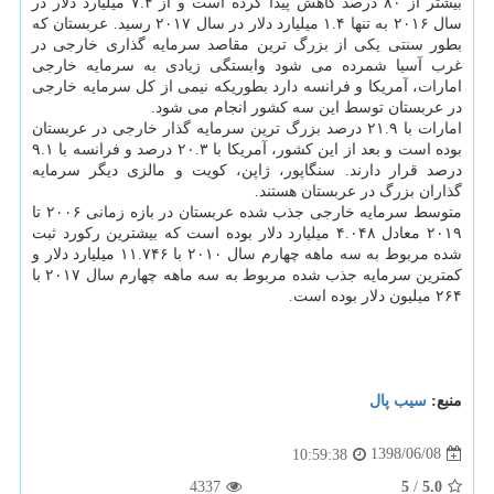
بیشتر از ۸۰ درصد كاهش پیدا كرده است و از ۷.۴ میلیارد دلار در
سال ۲۰۱۶ به تنها ۱.۴ میلیارد دلار در سال ۲۰۱۷ رسید. عربستان كه
بطور سنتی یكی از بزرگ ترین مقاصد سرمایه گذاری خارجی در
غرب آسیا شمرده می شود وابستگی زیادی به سرمایه خارجی
امارات، آمریكا و فرانسه دارد بطوریكه نیمی از كل سرمایه خارجی
در عربستان توسط این سه كشور انجام می شود.
امارات با ۲۱.۹ درصد بزرگ ترین سرمایه گذار خارجی در عربستان
بوده است و بعد از این كشور، آمریكا با ۲۰.۳ درصد و فرانسه با ۹.۱
درصد قرار دارند. سنگاپور، ژاپن، كویت و مالزی دیگر سرمایه
گذاران بزرگ در عربستان هستند.
متوسط سرمایه خارجی جذب شده عربستان در بازه زمانی ۲۰۰۶ تا
۲۰۱۹ معادل ۴.۰۴۸ میلیارد دلار بوده است كه بیشترین ركورد ثبت
شده مربوط به سه ماهه چهارم سال ۲۰۱۰ با ۱۱.۷۴۶ میلیارد دلار و
كمترین سرمایه جذب شده مربوط به سه ماهه چهارم سال ۲۰۱۷ با
۲۶۴ میلیون دلار بوده است.
منبع:
سیب پال
1398/06/08
10:59:38
4337
5
/
5.0