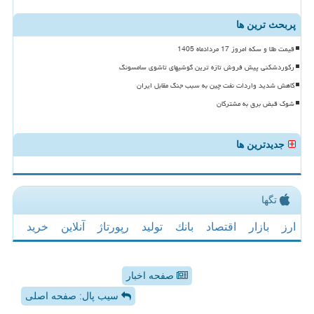
پربحث ترین ها
قیمت طلا و سکه امروز 17 مردادماه 1405
رکوردشکنی پیش فروش تازه ترین گوشیهای تاشوی سامسونگ
کاهش شدید واردات نفت چین به سبب جنگ مقابل ایران
شوک قبض برق به مشترکان
جدیدترین ها
تگها
ارز
بازار
اقتصاد
بانك
تولید
رپورتاژ
آنلاین
خرید
صفحه اخبار
سیب پال: صفحه اصلی